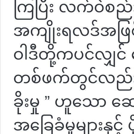
ကြပြီး လက်ဝဲစည်
အကျိုးရလဒ်အဖြစ် 
ဝါဒီတို့ကပင်လျှ
တစ်ဖက်တွင်လည်
ခိုးမှု ” ဟူသော ဆေ
အခြေခံမူများနှင့် 