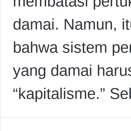
membatasi pertu
damai. Namun, itu
bahwa sistem per
yang damai harus
“kapitalisme.” S