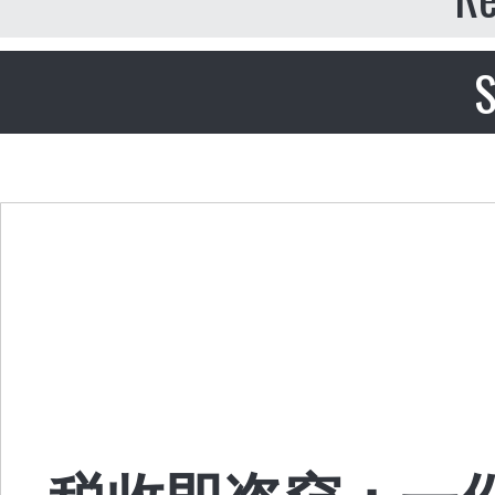
S
税收即盗窃：一