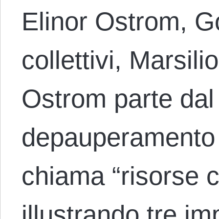
Elinor Ostrom, G
collettivi, Marsil
Ostrom parte dal
depauperamento d
chiama “risorse 
illustrando tre imp