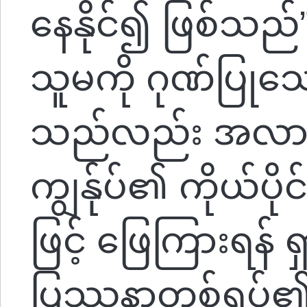
နေနိုင်၍ ဖြစ်သည်
သူမကို ဂုဏ်ပြုသော
သည်လည်း အလားတူ
ကျွန်ုပ်၏ ကိုယ်ပိ
ဖြင့် ဖြေကြားရန်
ပြဿနာတစ်ရပ်၏ ဘ