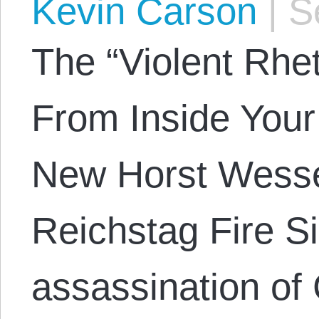
Kevin Carson
|
Se
The “Violent Rhe
From Inside Your
New Horst Wessel
Reichstag Fire S
assassination of 