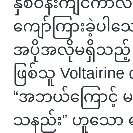
နှစ်ဝန်းကျင်ကာလ
ကျော်ကြားခဲ့ပါ
အပိုအလိုမရှိသည့် မ
ဖြစ်သူ Voltairin
“အဘယ်ကြောင့် မင်
သနည်း” ဟူသော မေး