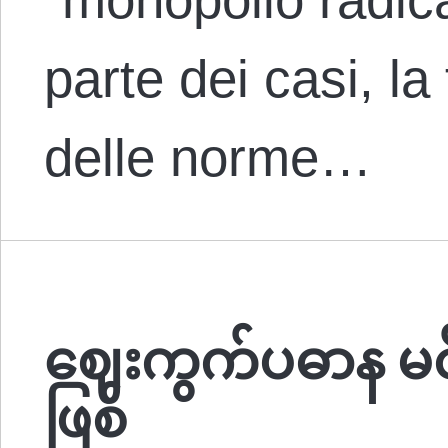
parte dei casi, la
delle norme…
ဈေးကွက်ပဓာန မင်း
ဖြစ်