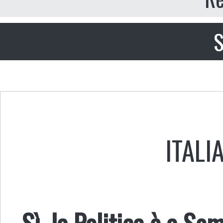
S
ITALI
Sì, la Politica è a S