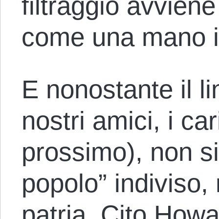
filtraggio avvien
come una mano in
E nonostante il li
nostri amici, i car
prossimo), non s
popolo” indiviso,
patria. Cito
Howa