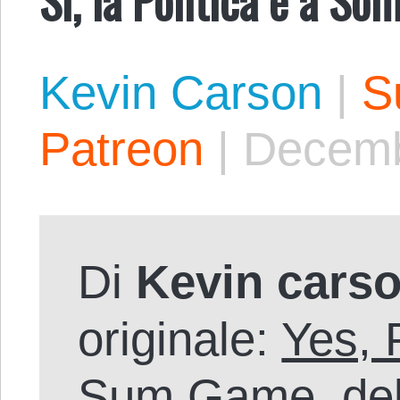
Kevin Carson
|
S
Patreon
|
Decemb
Di
Kevin cars
originale:
Yes, P
Sum Game
, d