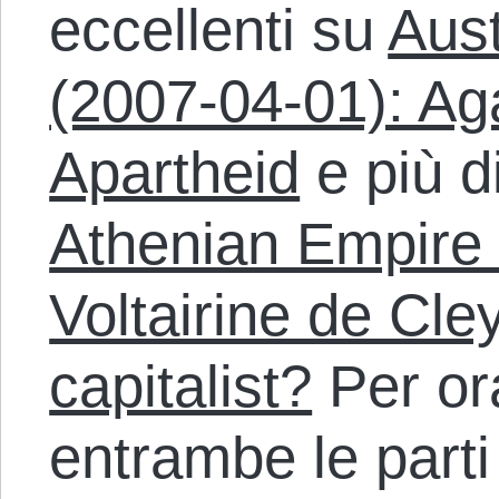
eccellenti su
Aus
(2007-04-01): Ag
Apartheid
e più d
Athenian Empire 
Voltairine de Cle
capitalist?
Per ora
entrambe le part