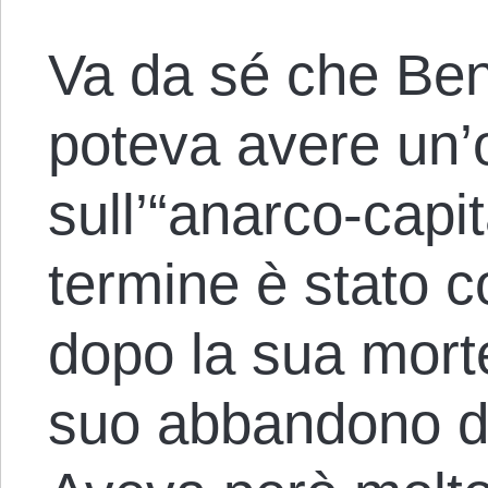
Va da sé che Be
poteva avere un’o
sull’“anarco-capi
termine è stato c
dopo la sua morte
suo abbandono del