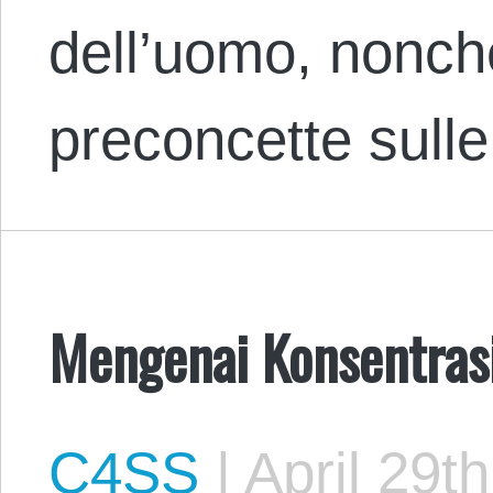
dell’uomo, nonché 
preconcette sull
Mengenai Konsentrasi
C4SS
|
April 29t