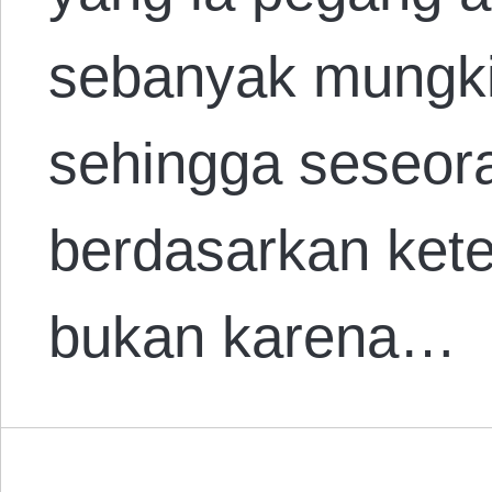
sebanyak mungkin
sehingga seseor
berdasarkan ket
bukan karena…