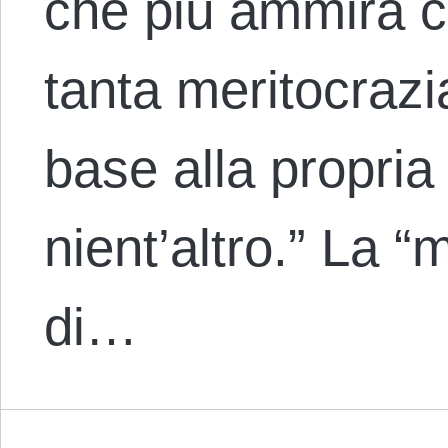
che più ammira c’
tanta meritocrazia
base alla propria
nient’altro.” La “
di…