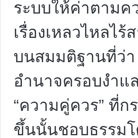
ระบบให้ค่าตามคว
เรื่องเหลวไหลไร้
บนสมมติฐานที่ว่า 
อำนาจครอบงำแ
“ความคู่ควร” ที่
ขึ้นนั้นชอบธรรมโดย