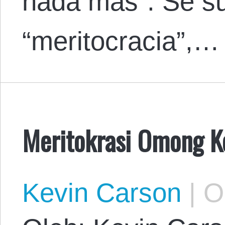
nada más”. Se su
“meritocracia”,…
Meritokrasi Omong K
Kevin Carson
|
Oc