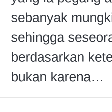
sebanyak mungkin
sehingga seseor
berdasarkan ket
bukan karena…