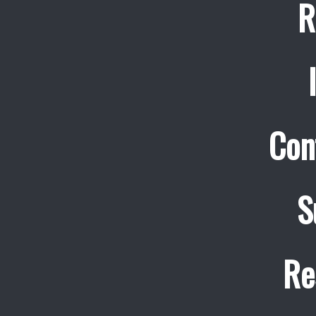
R
Con
S
Re