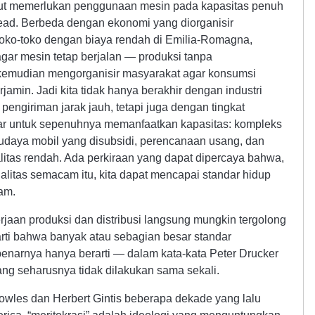
but memerlukan penggunaan mesin pada kapasitas penuh
ead. Berbeda dengan ekonomi yang diorganisir
 toko-toko dengan biaya rendah di Emilia-Romagna,
ar mesin tetap berjalan — produksi tanpa
kemudian mengorganisir masyarakat agar konsumsi
jamin. Jadi kita tidak hanya berakhir dengan industri
pengiriman jarak jauh, tetapi juga dengan tingkat
sar untuk sepenuhnya memanfaatkan kapasitas: kompleks
 budaya mobil yang disubsidi, perencanaan usang, dan
itas rendah. Ada perkiraan yang dapat dipercaya bahwa,
nalitas semacam itu, kita dapat mencapai standar hidup
jam.
jaan produksi dan distribusi langsung mungkin tergolong
arti bahwa banyak atau sebagian besar standar
ebenarnya hanya berarti — dalam kata-kata Peter Drucker
g seharusnya tidak dilakukan sama sekali.
owles dan Herbert Gintis beberapa dekade yang lalu