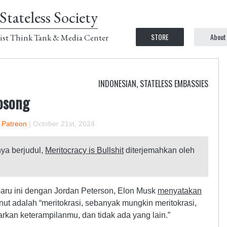
Stateless Society
STORE
About
ist Think Tank & Media Center
INDONESIAN
,
STATELESS EMBASSIES
osong
n Patreon
|
October 21st, 2024
nya berjudul,
Meritocracy is Bullshit
diterjemahkan oleh
ru ini dengan Jordan Peterson, Elon Musk
menyatakan
nut adalah “meritokrasi, sebanyak mungkin meritokrasi,
kan keterampilanmu, dan tidak ada yang lain.”