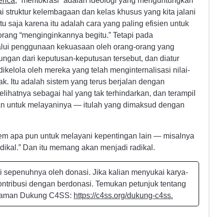
erica
, “meritokrasi” adalah ideologi yang menguntungkan
 struktur kelembagaan dan kelas khusus yang kita jalani
tu saja karena itu adalah cara yang paling efisien untuk
orang “menginginkannya begitu.” Tetapi pada
lalui penggunaan kekuasaan oleh orang-orang yang
ngan dari keputusan-keputusan tersebut, dan diatur
ikelola oleh mereka yang telah menginternalisasi nilai-
k. Itu adalah sistem yang terus berjalan dengan
ihatnya sebagai hal yang tak terhindarkan, dan terampil
an untuk melayaninya — itulah yang dimaksud dengan
stem apa pun untuk melayani kepentingan lain — misalnya
dikal.” Dan itu memang akan menjadi radikal.
ai sepenuhnya oleh donasi. Jika kalian menyukai karya-
kontribusi dengan berdonasi. Temukan petunjuk tentang
alaman Dukung C4SS:
https://c4ss.org/dukung-c4ss.