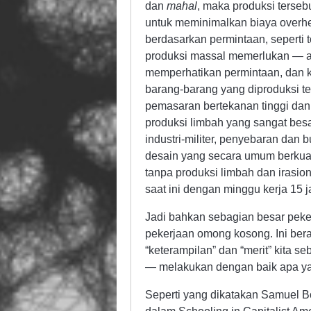
dan
mahal
, maka produksi terse
untuk meminimalkan biaya overh
berdasarkan permintaan, seperti
produksi massal memerlukan — ag
memperhatikan permintaan, dan 
barang-barang yang diproduksi ter
pemasaran bertekanan tinggi dan 
produksi limbah yang sangat be
industri-militer, penyebaran dan
desain yang secara umum berkual
tanpa produksi limbah dan irasio
saat ini dengan minggu kerja 15 
Jadi bahkan sebagian besar peker
pekerjaan omong kosong. Ini ber
“keterampilan” dan “merit” kita s
— melakukan dengan baik apa yan
Seperti yang dikatakan Samuel B