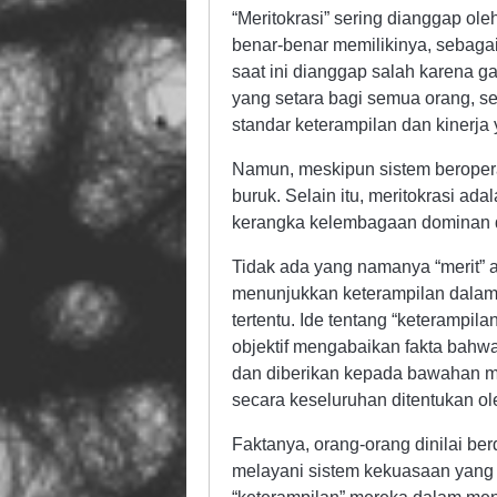
“Meritokrasi” sering dianggap ole
benar-benar memilikinya, sebagai 
saat ini dianggap salah karena 
yang setara bagi semua orang, se
standar keterampilan dan kinerja 
Namun, meskipun sistem beroperasi
buruk. Selain itu, meritokrasi a
kerangka kelembagaan dominan da
Tidak ada yang namanya “merit” 
menunjukkan keterampilan dala
tertentu. Ide tentang “keterampila
objektif mengabaikan fakta bahwa
dan diberikan kepada bawahan m
secara keseluruhan ditentukan o
Faktanya, orang-orang dinilai be
melayani sistem kekuasaan yang