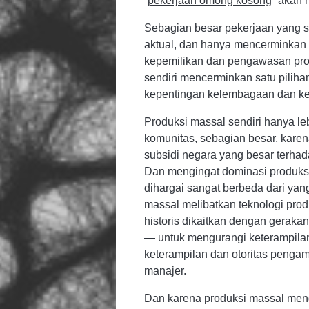
“
pekerjaan omong kosong
” akan 
Sebagian besar pekerjaan yang s
aktual, dan hanya mencerminkan i
kepemilikan dan pengawasan prose
sendiri mencerminkan satu pilihan
kepentingan kelembagaan dan kel
Produksi massal sendiri hanya lebi
komunitas, sebagian besar, karena 
subsidi negara yang besar terhad
Dan mengingat dominasi produksi
dihargai sangat berbeda dari yan
massal melibatkan teknologi prod
historis dikaitkan dengan geraka
— untuk mengurangi keterampilan 
keterampilan dan otoritas pengam
manajer.
Dan karena produksi massal meng