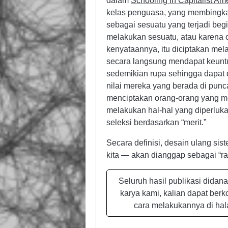
dalam
Schooling in Capitalist Am
kelas penguasa, yang membingkai
sebagai sesuatu yang terjadi begi
melakukan sesuatu, atau karena 
kenyataannya, itu diciptakan me
secara langsung mendapat keuntu
sedemikian rupa sehingga dapat d
nilai mereka yang berada di punca
menciptakan orang-orang yang mel
melakukan hal-hal yang diperluk
seleksi berdasarkan “merit.”
Secara definisi, desain ulang si
kita — akan dianggap sebagai “ra
Seluruh hasil publikasi didan
karya kami, kalian dapat ber
cara melakukannya di h