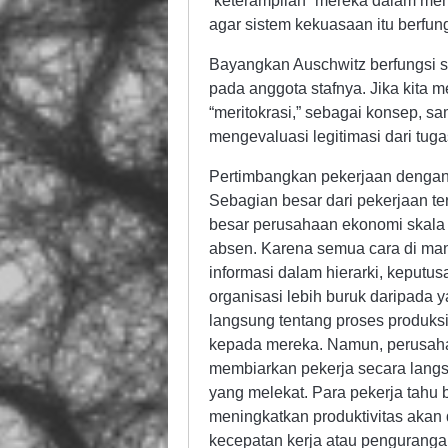
“keterampilan” mereka dalam men
agar sistem kekuasaan itu berfung
Bayangkan Auschwitz berfungsi se
pada anggota stafnya. Jika kita
“meritokrasi,” sebagai konsep, sam
mengevaluasi legitimasi dari tuga
Pertimbangkan pekerjaan dengan 
Sebagian besar dari pekerjaan 
besar perusahaan ekonomi skala b
absen. Karena semua cara di man
informasi dalam hierarki, keputu
organisasi lebih buruk daripada
langsung tentang proses produks
kepada mereka. Namun, perusahaa
membiarkan pekerja secara langs
yang melekat. Para pekerja tahu 
meningkatkan produktivitas akan
kecepatan kerja atau pengurangan