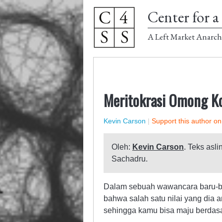
Center for a 
A Left Market Anarch
Meritokrasi Omong K
Kevin Carson
|
Support this author o
Oleh:
Kevin Carson
. Teks asli
Sachadru.
Dalam sebuah wawancara baru-ba
bahwa salah satu nilai yang dia a
sehingga kamu bisa maju berdasar