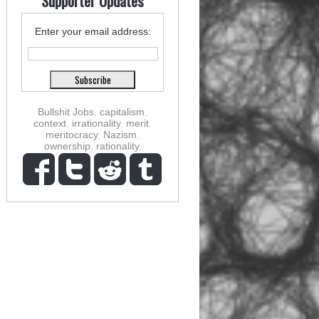
Supporter Updates
Enter your email address:
Bullshit Jobs
,
capitalism
,
context
,
irrationality
,
merit
,
meritocracy
,
Nazism
,
ownership
,
rationality
,