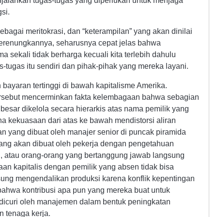
jalankan tugas-tugas yang diperlukan untuk menjaga
si.
bagai meritokrasi, dan “keterampilan” yang akan dinilai
 merenungkannya, seharusnya cepat jelas bahwa
a sekali tidak berharga kecuali kita terlebih dahulu
s-tugas itu sendiri dan pihak-pihak yang mereka layani.
bayaran tertinggi di bawah kapitalisme Amerika.
tersebut mencerminkan fakta kelembagaan bahwa sebagian
esar dikelola secara hierarkis atas nama pemilik yang
a kekuasaan dari atas ke bawah mendistorsi aliran
san yang dibuat oleh manajer senior di puncak piramida
 yang akan dibuat oleh pekerja dengan pengetahuan
i, atau orang-orang yang bertanggung jawab langsung
n kapitalis dengan pemilik yang absen tidak bisa
ung mengendalikan produksi karena konflik kepentingan
bahwa kontribusi apa pun yang mereka buat untuk
 dicuri oleh manajemen dalam bentuk peningkatan
 tenaga kerja.