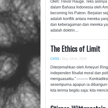
Oleh: Trevor Hauge. Teks aslinya
dalam Bahasa Indonesia oleh Ame
becoming his Patron. Berjalan se
adalah konflik antara mereka ya
dan keberagaman dan mereka ya
adalah doktrin…
The Ethics of Limit
C4SS
|
May 22nd, 2026
Diterjemahkan oleh Ameyuri Ringo
independen filsafat moral dan po
menguasaiku.” ——— Kontradiksi 
sesempurna apapun ia dibangun—se
kita terima begitu saja: kita men