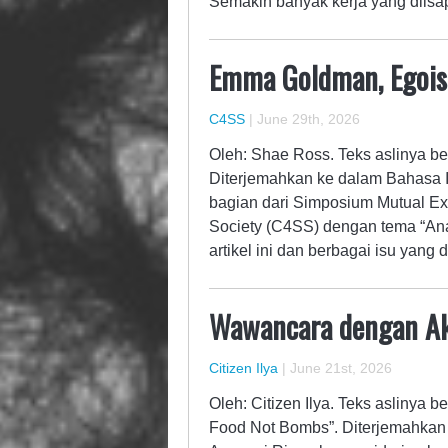
Semakin banyak kerja yang diis
Emma Goldman, Egoism
C4SS
|
June 29th, 2026
Oleh: Shae Ross. Teks aslinya be
Diterjemahkan ke dalam Bahasa I
bagian dari Simposium Mutual Ex
Society (C4SS) dengan tema “An
artikel ini dan berbagai isu yan
Wawancara dengan Ak
Citizen Ilya
|
June 21st, 2026
Oleh: Citizen Ilya. Teks aslinya b
Food Not Bombs”. Diterjemahkan 