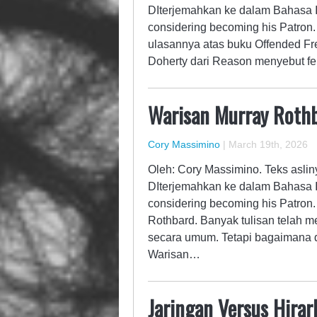
DIterjemahkan ke dalam Bahasa I
considering becoming his Patron. 
ulasannya atas buku Offended Fre
Doherty dari Reason menyebut f
Warisan Murray Rothba
Cory Massimino
|
March 19th, 2026
Oleh: Cory Massimino. Teks asliny
DIterjemahkan ke dalam Bahasa I
considering becoming his Patron. 
Rothbard. Banyak tulisan telah m
secara umum. Tetapi bagaimana de
Warisan…
Jaringan Versus Hira