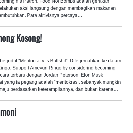
coming his Patron. Food Not Bombs adalah gerakan
melakukan aksi langsung dengan membagikan makanan
embutuhkan. Para aktivisnya percaya…
mong Kosong!
berjudul “Meritocracy is Bullshit”. Diterjemahkan ke dalam
ingo. Support Ameyuri Ringo by considering becoming
cara terbaru dengan Jordan Peterson, Elon Musk
ai yang ia pegang adalah “meritokrasi, sebanyak mungkin
 maju berdasarkan keterampilannya, dan bukan karena…
rmoni