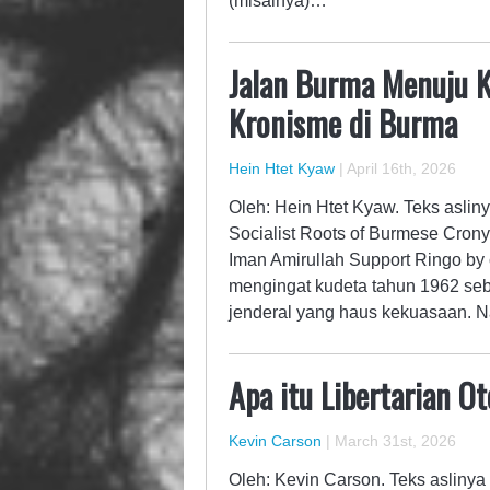
(misalnya)…
Jalan Burma Menuju Ka
Kronisme di Burma
Hein Htet Kyaw
|
April 16th, 2026
Oleh: Hein Htet Kyaw. Teks aslin
Socialist Roots of Burmese Cron
Iman Amirullah Support Ringo by 
mengingat kudeta tahun 1962 seb
jenderal yang haus kekuasaan. N
Apa itu Libertarian O
Kevin Carson
|
March 31st, 2026
Oleh: Kevin Carson. Teks aslinya b