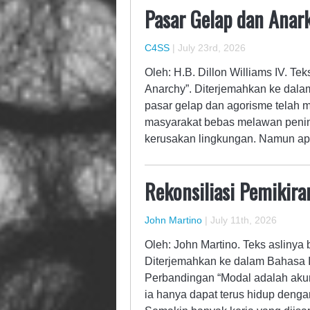
Pasar Gelap dan Anark
C4SS
|
July 23rd, 2026
Oleh: H.B. Dillon Williams IV. Te
Anarchy”. Diterjemahkan ke dala
pasar gelap dan agorisme telah m
masyarakat bebas melawan penin
kerusakan lingkungan. Namun ap
Rekonsiliasi Pemikir
John Martino
|
July 11th, 2026
Oleh: John Martino. Teks aslinya 
Diterjemahkan ke dalam Bahasa I
Perbandingan “Modal adalah akumu
ia hanya dapat terus hidup deng