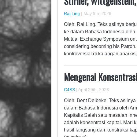
Stirner, Wittgenstein
Rai Ling
|
May 9th, 2026
Oleh: Rai Ling. Teks aslinya berj
ke dalam Bahasa Indonesia oleh I
Mutual Exchange Symposium on A
considering becoming his Patron
kontroversial di kalangan anarkis
Mengenai Konsentrasi
C4SS
|
April 29th, 2026
Oleh: Bent Delbeke. Teks aslinya 
dalam Bahasa Indonesia oleh Ame
Kapitalis Salah satu masalah inh
adalah konsentrasi kapital. Mari k
hasil langsung dari konstruksi ka