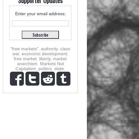
Supporter Updates
Enter your email address:
"free markets"
,
authority
,
class
war
,
economic development
,
free market
,
liberty
,
market
anarchism
,
Markets Not
Capitalism
,
politics
,
state
,