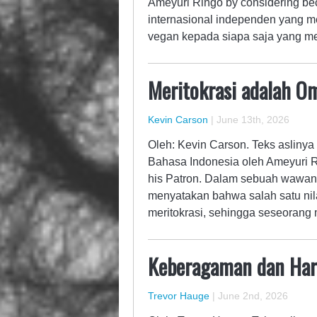
Ameyuri Ringo by considering be
internasional independen yang 
vegan kepada siapa saja yang m
Meritokrasi adalah O
Kevin Carson
|
June 13th, 2026
Oleh: Kevin Carson. Teks aslinya 
Bahasa Indonesia oleh Ameyuri R
his Patron. Dalam sebuah wawan
menyatakan bahwa salah satu nil
meritokrasi, sehingga seseorang
Keberagaman dan Ha
Trevor Hauge
|
June 2nd, 2026