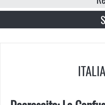
S
ITALI
Decrescita: La Confu