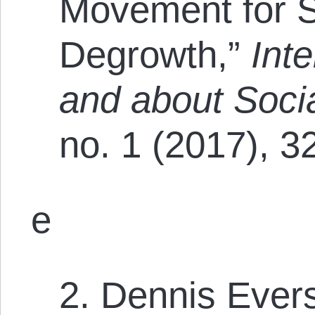
Movement for S
Degrowth,”
Inte
and about Soc
no. 1 (2017), 3
e
2. Dennis Ever