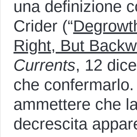
una definizione c
Crider (“
Degrowth
Right, But Backw
Currents
, 12 dic
che confermarlo.
ammettere che la 
decrescita appar