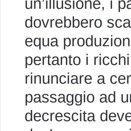
un’illusione, i p
dovrebbero sca
equa produzio
pertanto i ricc
rinunciare a certi
passaggio ad un
decrescita deve