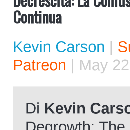
Continua
Kevin Carson
|
S
Patreon
|
May 22
Di
Kevin Cars
Degrowth: The