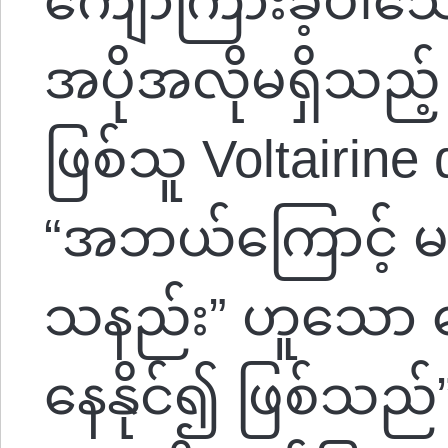
ကျော်ကြားခဲ့ပါ
အပိုအလိုမရှိသည့် မ
ဖြစ်သူ Voltairin
“အဘယ်ကြောင့် မင်
သနည်း” ဟူသော မေး
နေနိုင်၍ ဖြစ်သည်