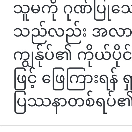
သူမကို ဂုဏ်ပြုသော
သည်လည်း အလားတူ
ကျွန်ုပ်၏ ကိုယ်ပိ
ဖြင့် ဖြေကြားရန်
ပြဿနာတစ်ရပ်၏ ဘ