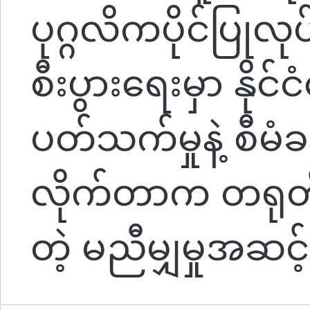
ပုဂ္ဂလိကပိုင်ပြုလုပ
စီးပွားရေးမှာ နိုင်
ပတ်သက်မှုနဲ့ စီမံခန
လိုက်တာက တရုတ်နို
တဲ့ မညီမျှမှုအဆင့