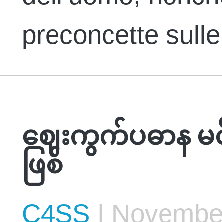
preconcette sull
ဈေးကွက်ပဓာန မင်း
ဖြစ်
C4SS
|
November