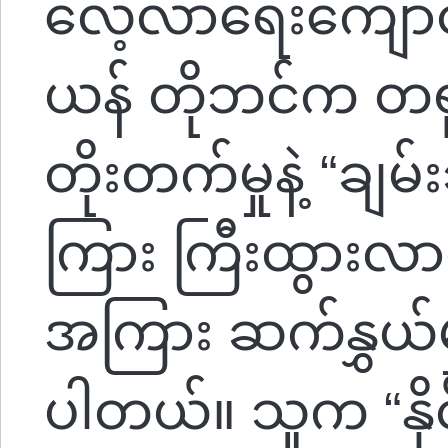
လေ့လာရေးကျောင်
ယန် တိုဘင်က တရုတ်
တိုးတက်မှုနဲ့ “ချမ
ကြား ကြီးထွားလာတ
အကြား ဆက်နွှယ်မှုက
ပါတယ်။ သူက “နိုင်