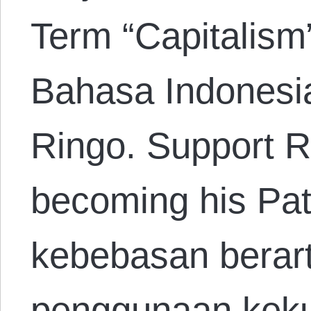
Term “Capitalism
Bahasa Indonesi
Ringo. Support R
becoming his Pa
kebebasan berar
penggunaan keku