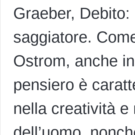
Graeber, Debito: I
saggiatore. Come 
Ostrom, anche in
pensiero è caratte
nella creatività e 
dell’uomo, nonché 