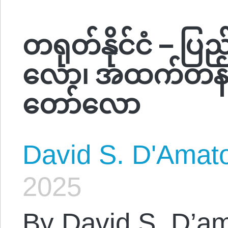
တရုတ်နိုင်ငံ – ပြည
လော၊ အထက်တန်းလွ
တော်လော
David S. D'Amat
2025
By David S. D’am