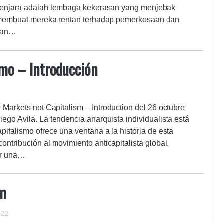
penjara adalah lembaga kekerasan yang menjebak
membuat mereka rentan terhadap pemerkosaan dan
ilan…
mo – ​Introducción
l: Markets not Capitalism – Introduction del 26 octubre
iego Avila. La tendencia anarquista individualista está
italismo ofrece una ventana a la historia de esta
ontribución al movimiento anticapitalista global.
ar una…
zm
022