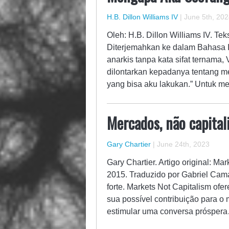
H.B. Dillon Williams IV
|
June 5th, 202
Oleh: H.B. Dillon Williams IV. Tek
Diterjemahkan ke dalam Bahasa I
anarkis tanpa kata sifat ternama,
dilontarkan kepadanya tentang m
yang bisa aku lakukan.” Untuk
Mercados, não capita
Gary Chartier
|
June 24th, 2023
Gary Chartier. Artigo original: Ma
2015. Traduzido por Gabriel Camar
forte. Markets Not Capitalism ofe
sua possível contribuição para o 
estimular uma conversa prósper