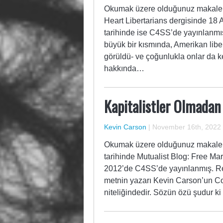
Okumak üzere olduğunuz makale C
Heart Libertarians dergisinde 18 
tarihinde ise C4SS’de yayınlanmış 
büyük bir kısmında, Amerikan libe
görüldü- ve çoğunlukla onlar da ke
hakkında…
Kapitalistler Olmadan
Kevin Carson
|
November 16th, 2022
Okumak üzere olduğunuz makale K
tarihinde Mutualist Blog: Free Mar
2012’de C4SS’de yayınlanmış. Reas
metnin yazarı Kevin Carson’un Con
niteliğindedir. Sözün özü şudur k