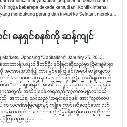
udara Amerika menyebabkan perpecahan besar dalam
lih hingga beberapa dekade kemudian. Konflik internal
is yang mendukung perang dan invasi ke Selatan, mereka…
်၊ ဓနရှင်စနစ်ကို ဆန့်ကျင်
g Markets, Opposing “Capitalism”, January 25, 2013.
်ဘာတားရီးယန်းဝါဒီတစ်ဦးဖြစ်ခြင်းဆိုသည်မှာ ငြိမ်းချမ်းစွာ
ု အင်အားအသုံးပြု တားမြစ်နေကြခြင်းအပေါ် ဆန့်ကျင်သူ
း ထောက်ခံအားပေးသူဟု နားမလည်သင့်။ ဤပြောဆိုချက်သည်
်စေ “အရင်းရှင်စနစ်” အပေါ် သင်ဖွင့်ဆိုသော သင့်ဆိုလိုရင်း
များအတွက်၊ အဆိုပါဝေါဟာရသည် “လွတ်လပ်စွာလဲလှယ်
နိုင်သည်။ အကယ်၍ သင်သည် ‘အရင်းရှင်စနစ်’ အား “လွတ်လပ်
လိုပါက သင်၏အမြင်များနှင့် ကျိုးကြောင်းဆီလျော်သော လစ်
အမှန်တကယ် သဘောထားကွဲလွဲမှုမရှိ။ သို့သော် လူတို့သည်
းလေ့ရှိကြသည်။ ဥပမာ-…