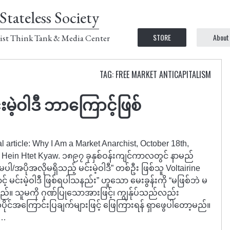
Stateless Society
STORE
About
ist Think Tank & Media Center
TAG: FREE MARKET ANTICAPITALISM
ဲ့ဝါဒီ ဘာကြောင့်ဖြစ်
al article: Why I Am a Market Anarchist, October 18th,
y Hein Htet Kyaw. ၁၈၉၇ ခုနှစ်ဝန်းကျင်ကာလတွင် နာမည်
အပိုအလိုမရှိသည့် မင်းမဲ့ဝါဒီ” တစ်ဦး ဖြစ်သူ Voltairine
မင်းမဲ့ဝါဒီ ဖြစ်ရပါသနည်း” ဟူသော မေးခွန်းကို “မဖြစ်ဘဲ မ
သည်။ သူမကို ဂုဏ်ပြုသောအားဖြင့်၊ ကျွန်ုပ်သည်လည်း
်ပိုင်အကြောင်းပြချက်များဖြင့် ဖြေကြားရန် ရှာဖွေပါတော့မည်။
ု…