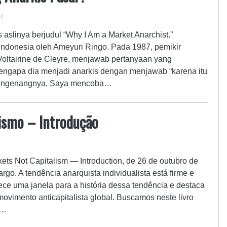
4
s aslinya berjudul “Why I Am a Market Anarchist.”
ndonesia oleh Ameyuri Ringo. Pada 1987, pemikir
 Voltairine de Cleyre, menjawab pertanyaan yang
engapa dia menjadi anarkis dengan menjawab “karena itu
 mengenangnya, Saya mencoba…
lismo – Introdução
rkets Not Capitalism — Introduction, de 26 de outubro de
go. A tendência anarquista individualista está firme e
rece uma janela para a história dessa tendência e destaca
movimento anticapitalista global. Buscamos neste livro
a…