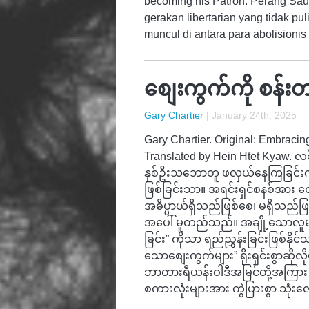
becoming his Patron. Perang Sa
gerakan libertarian yang tidak pu
muncul di antara para abolision
စျေးကွက်ကို စန်းတင
Gary Chartier
|
January 24th, 2025
Gary Chartier. Original: Embracin
Translated by Hein Htet Kyaw. လစ
နှစ်ဦးသဘောတူ ဖလှယ်နေကြခြင်းကိ
ဖြစ်ခြင်းသာ။ အရင်းရှင်စနစ်အာ
အဓိပ္ပာယ်ရှိသည်ဖြစ်စေ၊ မရှိသည်ဖြစ
အပေါ် မူတည်သည်။ အချို့သောလူ
ခြင်း” ကိုသာ ရည်ညွှန်းခြင်းဖြစ်
သောစျေးကွက်များ” ရိုးရှင်းစွာဆို
ဘာတားရီယန်းဝါဒီအမြင်တို့အကြား 
စကားလုံးများအား ကွဲပြားစွာ သုံ