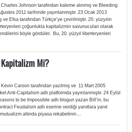
harles Johnson tarafından kaleme alınmış ve Bleeding
Ağustos 2011 tarihinde yayınlanmıştır. 23 Ocak 2013
ve Efsa tarafından Türkçe’ye çevrilmiştir. 20. yüzyılın
rteryenleri çoğunlukla kapitalizmin savunucuları olarak
ndilerini böyle gördüler. Bu, 20. yüzyıl liberteryenleri
 Kapitalizm Mi?
evin Carson tarafından yazılmış ve 11 Mart 2005
ket Anti-Capitalism adlı platformda yayınlanmıştır. 24 Eylül
ons to be Impossible adlı blogun yazarı Bill’in, bu
tract Feudalism adlı eserine verdiği yanıtlara yanıt
i mutualizm altında piyasa rekabetinin…