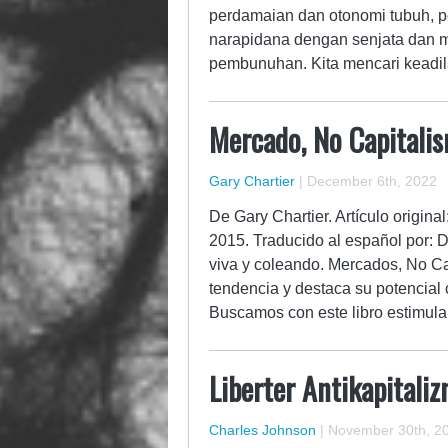
perdamaian dan otonomi tubuh, 
narapidana dengan senjata dan 
pembunuhan. Kita mencari kead
Mercado, No Capitalis
Gary Chartier
|
December 6th, 2022
De Gary Chartier. Artículo origina
2015. Traducido al español por: D
viva y coleando. Mercados, No Cap
tendencia y destaca su potencial c
Buscamos con este libro estimul
Liberter Antikapitali
Charles Johnson
|
November 30th, 2