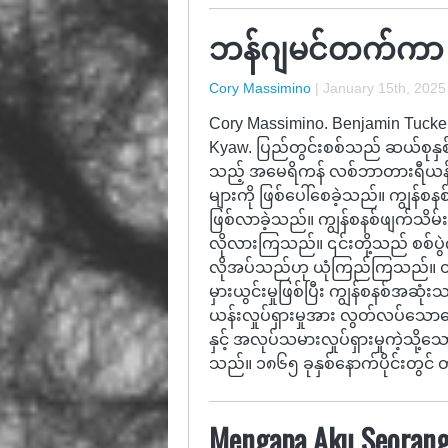
ဘန်ဂျမင်တက်ကာ ဘေ
Cory Massimino
|
January 15th, 2025
Cory Massimino. Benjamin Tucker,
Kyaw. ပြည်တွင်းစစ်သည် ဆယ်စုန
သည့် အမေရိကန် လစ်ဘာတားရီယန်းဝါဒ
များကို ဖြစ်ပေါ်စေခဲ့သည်။ ကျွန်စ
ဖြစ်လာခဲ့သည်။ ကျွန်စနစ်ဖျက်သိမ်း
လိုလားကြသည်။ ၎င်းတို့သည် စစ်ပွဲက
လိုအပ်သည်ဟု ယုံကြည်ကြသည်။ တစ်
မှားယွင်းမှုဖြစ်ပြီး ကျွန်စနစ်
ယန်းလှုပ်ရှားမှုအား လွတ်လပ်သောတွေး
နှင့် အလုပ်သမားလှုပ်ရှားမှုကဲ့သို့
သည်။ ၁၈၆၅ ခုနှစ်နောက်ပိုင်းတွင
Mengapa Aku Seorang