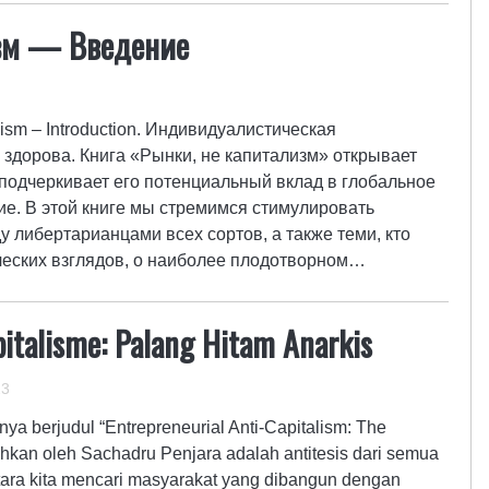
изм — Введение
alism – Introduction. Индивидуалистическая
 здорова. Книга «Рынки, не капитализм» открывает
и подчеркивает его потенциальный вклад в глобальное
е. В этой книге мы стремимся стимулировать
либертарианцами всех сортов, а также теми, кто
ческих взглядов, о наиболее плодотворном…
italisme: Palang Hitam Anarkis
23
ya berjudul “Entrepreneurial Anti-Capitalism: The
ahkan oleh Sachadru Penjara adalah antitesis dari semua
ntara kita mencari masyarakat yang dibangun dengan