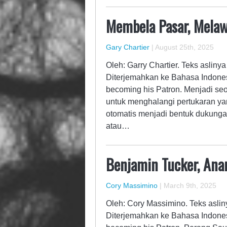
Membela Pasar, Melaw
Gary Chartier
|
August 25th, 2025
Oleh: Garry Chartier. Teks asliny
Diterjemahkan ke Bahasa Indones
becoming his Patron. Menjadi seo
untuk menghalangi pertukaran yan
otomatis menjadi bentuk dukungan
atau…
Benjamin Tucker, Ana
Cory Massimino
|
March 9th, 2025
Oleh: Cory Massimino. Teks aslin
Diterjemahkan ke Bahasa Indones