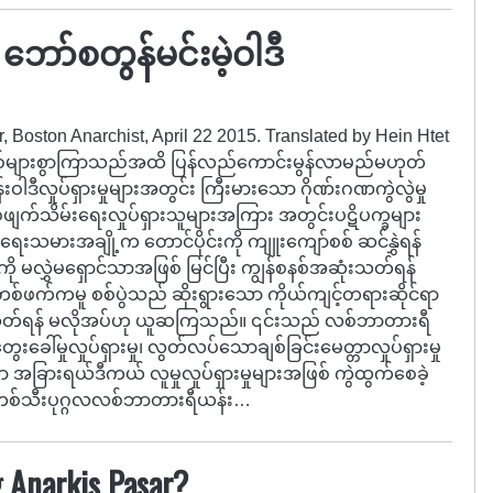
ာ်စတွန်မင်းမဲ့ဝါဒီ
 Boston Anarchist, April 22 2015. Translated by Hein Htet
ှစ်များစွာကြာသည်အထိ ပြန်လည်ကောင်းမွန်လာမည်မဟုတ်
ီလှုပ်ရှားမှုများအတွင်း ကြီးမားသော ဂိုဏ်းဂဏကွဲလွဲမှု
နစ်ဖျက်သိမ်းရေးလှုပ်ရှားသူများအကြား အတွင်းပဋိပက္ခများ
ရေးသမားအချို့က တောင်ပိုင်းကို ကျူးကျော်စစ် ဆင်နွှဲရန်
ို မလွှဲမရှောင်သာအဖြစ် မြင်ပြီး ကျွန်စနစ်အဆုံးသတ်ရန်
ဖက်ကမူ စစ်ပွဲသည် ဆိုးရွားသော ကိုယ်ကျင့်တရားဆိုင်ရာ
အဆုံးသတ်ရန် မလိုအပ်ဟု ယူဆကြသည်။ ၎င်းသည် လစ်ဘာတားရီ
ခေါ်မှုလှုပ်ရှားမှု၊ လွတ်လပ်သောချစ်ခြင်းမေတ္တာလှုပ်ရှားမှု
သော အခြားရယ်ဒီကယ် လူမှုလှုပ်ရှားမှုများအဖြစ် ကွဲထွက်စေခဲ့
် တစ်သီးပုဂ္ဂလလစ်ဘာတားရီယန်း…
 Anarkis Pasar?