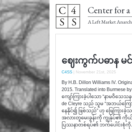
Center for a 
A Left Market Anarch
ဈေးကွက်ပဓာန မင်းမ
C4SS
|
November 21st, 2025
By H.B. Dillon Williams IV. Origin
2015. Translated into Burmese b
ကျော်ကြားခဲ့ပါသော “နာမဝိသေသနမပါ/
de Cleyre သည် သူမ “အဘယ်ကြောင့် 
နေနိုင်၍ ဖြစ်သည်” ဟု ဖြေကြားခဲ့
အလားတူမေးခွန်းကို ကျွန်ုပ်၏ ကိုယ
ပြဿနာတစ်ရပ်၏ ဘက်ပေါင်းစုံကိ