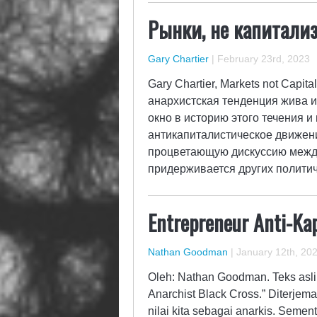
Рынки, не капитал
Gary Chartier
|
February 23rd, 2023
Gary Chartier, Markets not Capit
анархистская тенденция жива и
окно в историю этого течения 
антикапиталистическое движени
процветающую дискуссию между 
придерживается других полити
Entrepreneur Anti-Kap
Nathan Goodman
|
January 12th, 20
Oleh: Nathan Goodman. Teks aslin
Anarchist Black Cross.” Diterjem
nilai kita sebagai anarkis. Seme