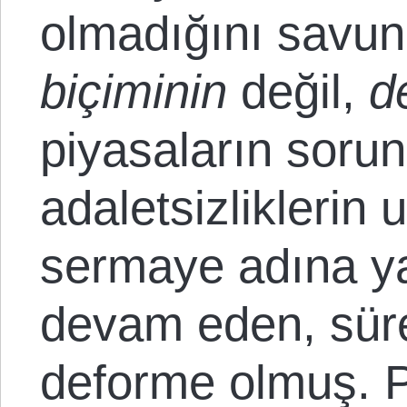
olmadığını savun
biçiminin
değil,
d
piyasaların sorun
adaletsizliklerin
sermaye adına ya
devam eden, süre
deforme olmuş. P