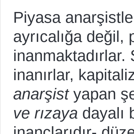
Piyasa anarşistl
ayrıcalığa değil
inanmaktadırlar. 
inanırlar, kapital
anarşist
yapan ş
ve rızaya
dayalı 
inançlarıdır- düz