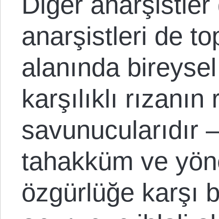
Diğer anarşistler
anarşistleri de t
alanında bireyse
karşılıklı rızanın 
savunucularıdır –
tahakküm ve yöne
özgürlüğe karşı b