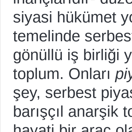
siyasi hükümet yol
temelinde serbes
gönüllü iş birliği
toplum. Onları
pi
şey, serbest piy
barışçıl anarşik 
hayati bir araç o