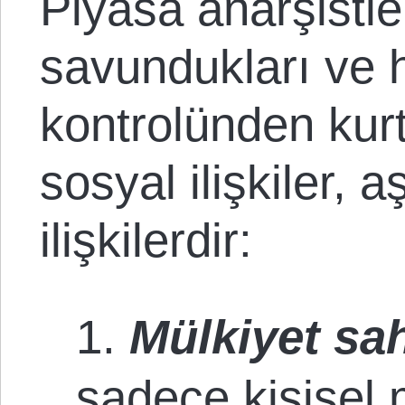
Piyasa anarşistle
savundukları ve 
kontrolünden kur
sosyal ilişkiler,
ilişkilerdir:
1.
Mülkiyet sah
sadece kişisel m