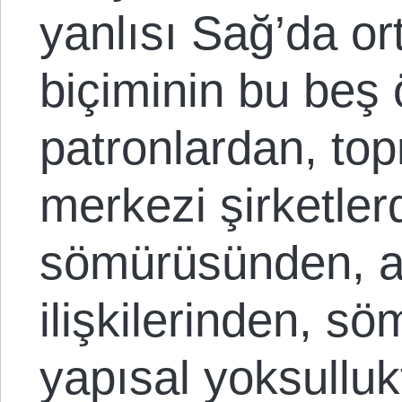
yanlısı Sağ’da or
biçiminin bu beş ö
patronlardan, top
merkezi şirketler
sömürüsünden, a
ilişkilerinden, sö
yapısal yoksullu