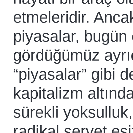
etmeleridir. Anca
piyasalar, bugün 
gördüğümüz ayrıc
“piyasalar” gibi 
kapitalizm altında
sürekli yoksulluk,
radikal servet eşit