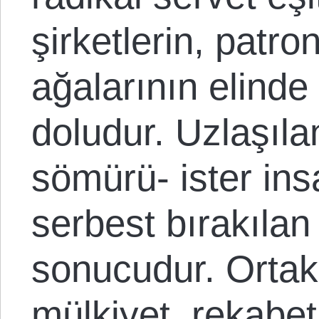
şirketlerin, patro
ağalarının elind
doludur. Uzlaşıl
sömürü- ister ins
serbest bırakılan
sonucudur. Ortak
mülkiyet, rekabet