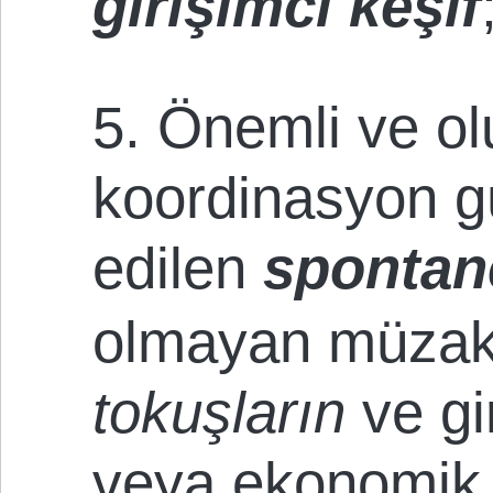
girişimci keşif
5. Önemli ve ol
koordinasyon g
edilen
spontan
olmayan müzake
tokuşların
ve gi
veya ekonomik 