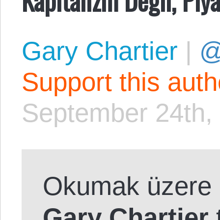
Gary Chartier
|
@
Support this aut
September 24th,
Okumak üzere 
Gary Chartier