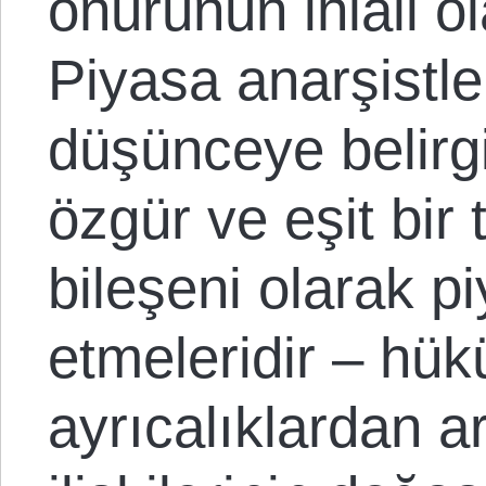
onurunun ihlali o
Piyasa anarşistle
düşünceye belirg
özgür ve eşit bir
bileşeni olarak p
etmeleridir – hük
ayrıcalıklardan a