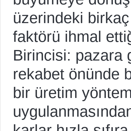
üzerindeki birkaç
faktörü ihmal ett
Birincisi: pazara 
rekabet önünde b
bir üretim yöntem
uygulanmasından 
karlar hızla sıfıra