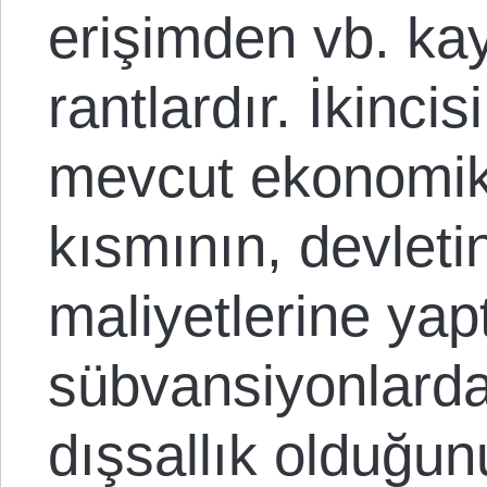
erişimden vb. k
rantlardır. İkincisi 
mevcut ekonomik 
kısmının, devleti
maliyetlerine yapt
sübvansiyonlarda
dışsallık olduğun