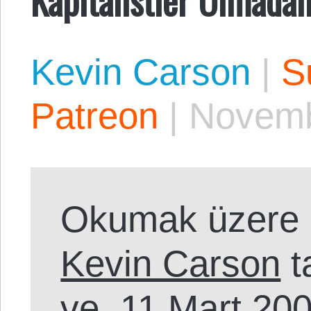
Kevin Carson
|
S
Patreon
|
Novemb
Okumak üzere 
Kevin Carson
t
ve
11 Mart 20