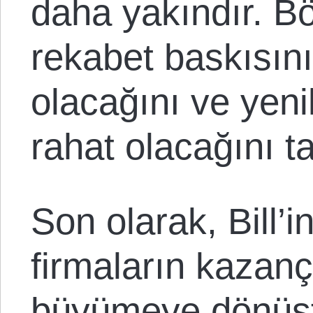
daha yakındır. B
rekabet baskısın
olacağını ve yeni
rahat olacağını 
Son olarak, Bill’
firmaların kazançl
büyümeye dönüşt