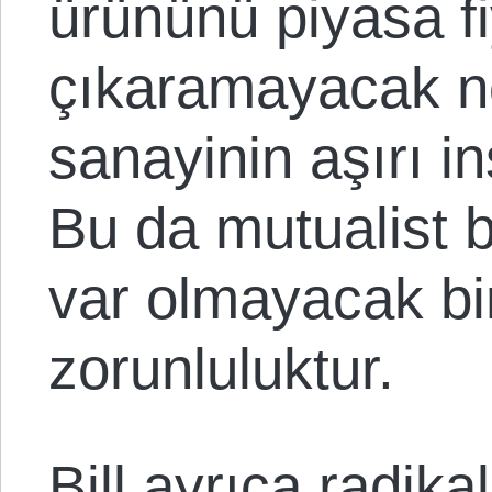
ürününü piyasa fi
çıkaramayacak n
sanayinin aşırı in
Bu da mutualist b
var olmayacak bi
zorunluluktur.
Bill ayrıca radika