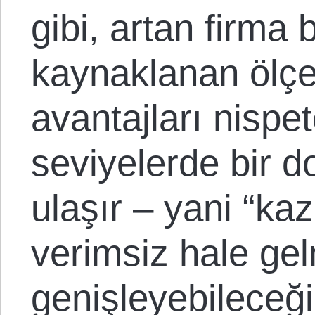
gibi, artan firma
kaynaklanan ölç
avantajları nispe
seviyelerde bir 
ulaşır – yani “ka
verimsiz hale g
genişleyebileceği