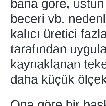
bana göre, üstün
beceri vb. nedenl
kalıcı üretici fazl
tarafından uygula
kaynaklanan tekel
daha küçük ölçekl
Ona göre bir baş