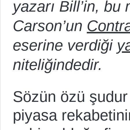
yazarı Bill’in, bu
Carson’un
Contr
eserine verdiği
y
niteliğindedir.
Sözün özü şudur 
piyasa rekabetinin