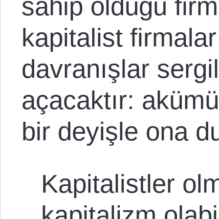
sahip olduğu fir
kapitalist firmala
davranışlar sergi
açacaktır: akümü
bir deyişle ona d
Kapitalistler o
kapitalizm olabi