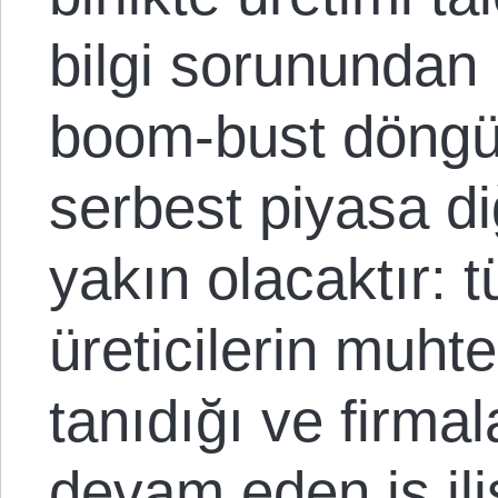
bilgi sorunundan
boom-bust döngüs
serbest piyasa d
yakın olacaktır: t
üreticilerin muhte
tanıdığı ve firma
devam eden iş ili