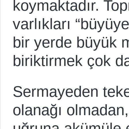
koymaktadır. To
varlıkları “büyüy
bir yerde büyük 
biriktirmek çok da
Sermayeden tekel
olanağı olmadan
uğruna akümüle e