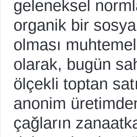
geleneksel norml
organik bir sosy
olması muhtemeld
olarak, bugün s
ölçekli toptan sat
anonim üretimde
çağların zanaatk