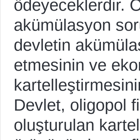
ödeyeceklerdir. Ö
akümülasyon sor
devletin akümül
etmesinin ve eko
kartelleştirmesin
Devlet, oligopol f
oluşturulan kartel