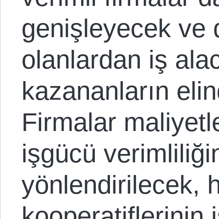
genişleyecek ve 
olanlardan iş al
kazananların elin
Firmalar maliyet
işgücü verimliliği
yönlendirilecek, h
kooperatiflerinin 