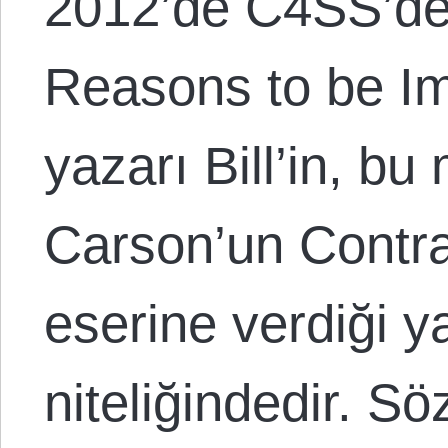
2012’de C4SS’de
Reasons to be Im
yazarı Bill’in, bu
Carson’un Contra
eserine verdiği ya
niteliğindedir. S