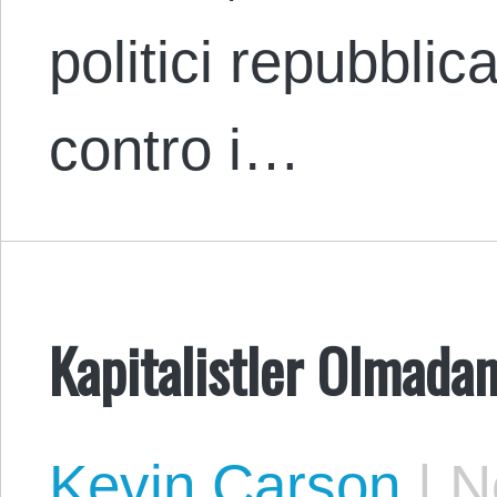
politici repubblica
contro i…
Kapitalistler Olmada
Kevin Carson
|
No