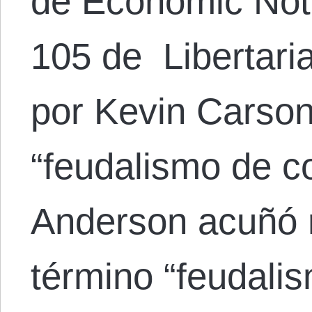
de Economic Not
105 de Libertaria
por Kevin Carson
“feudalismo de co
Anderson acuñó 
término “feudalis