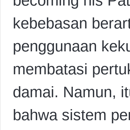
becoming his Pa
kebebasan berar
penggunaan keku
membatasi pertu
damai. Namun, itu
bahwa sistem per