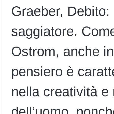
Graeber, Debito: I
saggiatore. Come 
Ostrom, anche in
pensiero è caratte
nella creatività e 
dell’uomo, nonché 