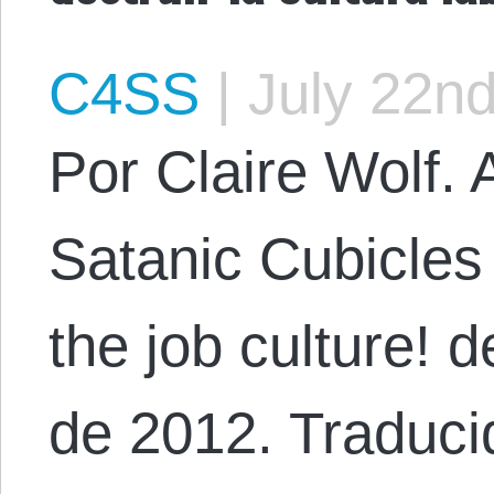
C4SS
|
July 22nd
Por Claire Wolf. A
Satanic Cubicles
the job culture! 
de 2012. Traduci