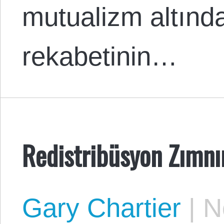
mutualizm altınd
rekabetinin…
Redistribüsyon Zımnı
Gary Chartier
|
No