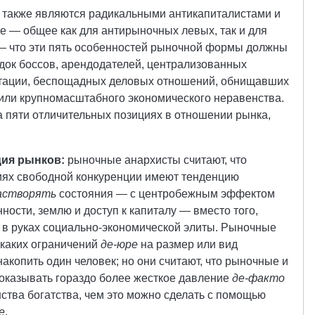
также являются радикальными антикапиталистами и
е — общее как для антирыночных левых, так и для
— что эти пять особенностей рыночной формы должны
док боссов, арендодателей, централизованных
атации, беспощадных деловых отношений, обнищавших
 или крупномасштабного экономического неравенства.
а пяти отличительных позициях в отношении рынка,
ция рынков:
рыночные анархисты считают, что
иях свободной конкуренции имеют тенденцию
астворять
состояния — с центробежным эффектом
ности, землю и доступ к капиталу — вместо того,
 в руках социально-экономической элиты. Рыночные
икаких ограничений
де-юре
на размер или вид
накопить один человек; но они считают, что рыночные и
оказывать гораздо более жесткое давление
де-факто
ства богатства, чем это можно сделать с помощью
е
.