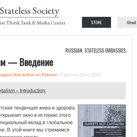
Stateless Society
STORE
About
ist Think Tank & Media Center
RUSSIAN
,
STATELESS EMBASSIES
изм — Введение
upport this author on Patreon
|
February 23rd, 2023
talism – Introduction
.
тская тенденция жива и здорова.
ткрывает окно в историю этого
тенциальный вклад в глобальное
е. В этой книге мы стремимся