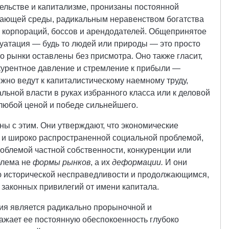
ельстве и капитализме, пронизаны постоянной
ающей среды, радикальным неравенством богатства
х корпораций, боссов и арендодателей. Общепринятое
плуатация — будь то людей или природы — это просто
то рынки оставлены без присмотра. Оно также гласит,
нкурентное давление и стремление к прибыли —
жно ведут к капиталистическому наемному труду,
льной власти в руках избранного класса или к деловой
 любой ценой и победе сильнейшего.
ы с этим. Они утверждают, что экономические
 и широко распространенной социальной проблемой,
роблемой частной собственности, конкуренции или
блема не
формы рынков
, а их
деформации.
И они
 исторической несправедливости и продолжающимся,
аконных привилегий от имени капитала.
ия является радикально прорыночной и
ражает ее постоянную обеспокоенность глубоко