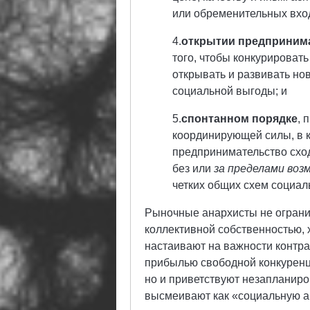
или обременительных вхо
4.
открытии предпринима
того, чтобы конкурировать
открывать и развивать но
социальной выгоды; и
5.
спонтанном порядке
, 
координирующей силы, в 
предпринимательство схо
без или
за пределами во
четких общих схем социал
Рыночные анархисты не ограни
коллективной собственностью, 
настаивают на важности контра
прибылью свободной конкуренци
но и приветствуют незапланир
высмеивают как «социальную а