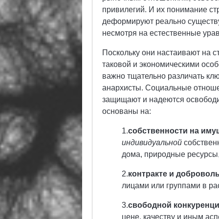
привилегий. И их понимание ст
деформируют реально существ
несмотря на естественные ур
Поскольку они настаивают на с
таковой и экономическими осо
важно тщательно различать кл
анархисты. Социальные отноше
защищают и надеются освободит
основаны на:
1.
собственности на иму
индивидуальной
собственн
дома, природные ресурсы,
2.
контракте и добровол
лицами или группами в ра
3.
свободной конкуренц
цене, качеству и иным ас