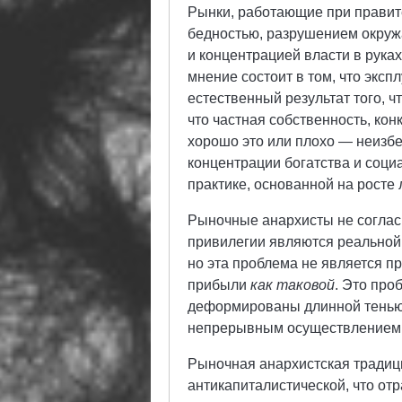
Рынки, работающие при правит
бедностью, разрушением окруж
и концентрацией власти в рука
мнение состоит в том, что экс
естественный результат того, ч
что частная собственность, ко
хорошо это или плохо — неизбе
концентрации богатства и социа
практике, основанной на росте
Рыночные анархисты не согласн
привилегии являются реальной
но эта проблема не является п
прибыли
как таковой
. Это про
деформированы длинной тенью
непрерывным осуществлением з
Рыночная анархистская традиц
антикапиталистической, что от