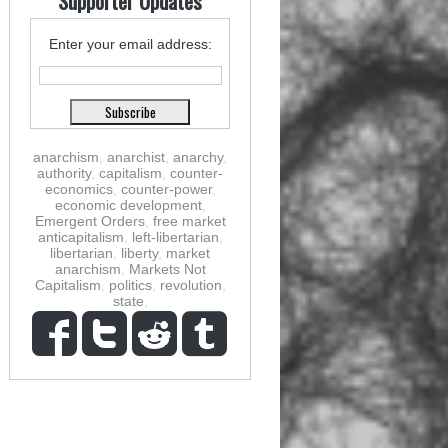
Supporter Updates
Enter your email address:
anarchism
,
anarchist
,
anarchy
,
authority
,
capitalism
,
counter-
economics
,
counter-power
,
economic development
,
Emergent Orders
,
free market
anticapitalism
,
left-libertarian
,
libertarian
,
liberty
,
market
anarchism
,
Markets Not
Capitalism
,
politics
,
revolution
,
state
,