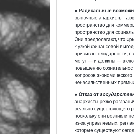
●
Радикальные возможно
рыночные анархисты такж
пространство для коммерц
пространство для социаль
Они предполагают, что «р
к узкой финансовой выгод
призыв к солидарности, в
могут — и должны — вклю
повышению сознательност
вопросов экономического
ненасильственных прямых
●
Отказ от
государстве
анархисты резко разгран
реально существующего ра
поскольку они возникли не
из-за управляемых, регл
которые существуют сего