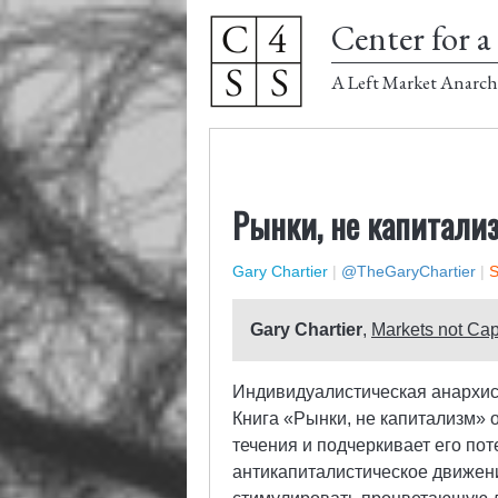
Center for a 
A Left Market Anarch
Рынки, не капитал
Gary Chartier
|
@TheGaryChartier
|
S
Gary Chartier
,
Markets not Capi
Индивидуалистическая анархис
Книга «Рынки, не капитализм» о
течения и подчеркивает его по
антикапиталистическое движени