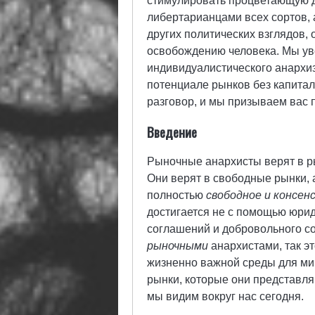
стимулировать процветающую 
либертарианцами всех сортов, 
других политических взглядов, 
освобождению человека. Мы ув
индивидуалистического анархи
потенциале рынков без капитал
разговор, и мы призываем вас 
Введение
Рыночные анархисты верят в ры
Они верят в свободные рынки, 
полностью
свободное и консен
достигается не с помощью юрид
соглашений и добровольного со
рыночными
анархистами, так э
жизненно важной среды для ми
рынки, которые они представля
мы видим вокруг нас сегодня.