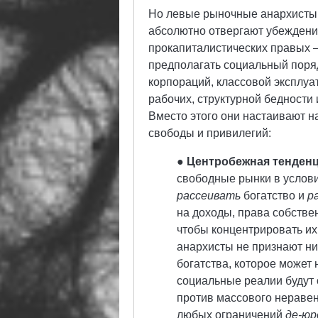
Но левые рыночные анархисты 
абсолютно отвергают убеждени
прокапиталистических правых 
предполагать социальный поря
корпораций, классовой эксплу
рабочих, структурной бедности
Вместо этого они настаивают н
свободы и привилегий:
● Центробежная тенден
свободные рынки в услов
рассеивать
богатство и
р
на доходы, права собствен
чтобы концентрировать их
анархисты не признают н
богатства, которое может 
социальные реалии будут 
против массового неравен
любых ограничений
де-юр