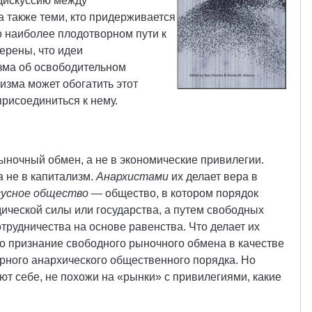
дискуссию между
а также теми, кто придерживается
о наиболее плодотворном пути к
ерены, что идеи
зма об освободительном
изма может обогатить этот
присоединиться к нему.
ночный обмен, а не в экономические привилегии.
а не в капитализм.
Анархистами
их делает вера в
сусное общество
— общество, в котором порядок
ической силы или государства, а путем свободных
трудничества на основе равенства. Что делает их
то признание свободного рыночного обмена в качестве
рного анархического общественного порядка. Но
ют себе, не похожи на «рынки» с привилегиями, какие