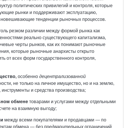
руктур политических привилегий и контроля, которые
ующие рынки и поддерживают эксплуатацию,
авновешивающие тенденции рыночных процессов.
толь резком различии между формой рынка как
бенностями реально существующего капитализма,
ючевые черты рынков, как их понимают рыночные
ния, которые рыночные анархисты открыто
ь от всех форм государственного контроля,
щество,
особенно
децентрализованной
ости, не только на личное имущество, но и на землю,
 инструменты и средства производства;
ьном обмене
товарами и услугами между отдельными
счете на взаимную выгоду;
ии
между всеми покупателями и продавцами — по
пектам обмена — без
предварительных
ограничений