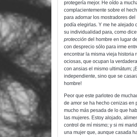
protegería mejor. He oído a mucha
complacientemente sobre el hecho
para adornar los mostradores del
podía elegirlas. Y me he alejado 
su individualidad para, como dice 
protección
del hombre en lugar de
con desprecio sólo para irme entr
encontrar la misma vieja histori
ociosas, que ocupan la verdadera
con ansias el mismo ultimátum; ¡E
independiente, sino que se casar
hombre!
Peor que este parloteo de muchac
de amor se ha hecho cenizas en p
mucho más pesada de lo que había
las mujeres. Estoy alojado, alime
control de mí mismo; y si mi marid
una mujer que, aunque casada hac