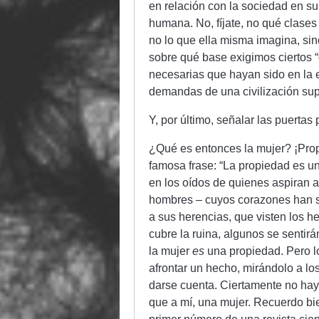
en relación con la sociedad en s
humana. No, fíjate, no qué clases
no lo que ella misma imagina, sin
sobre qué base exigimos ciertos “
necesarias que hayan sido en la e
demandas de una civilización sup
Y, por último, señalar las puertas 
¿Qué es entonces la mujer? ¡Pro
famosa frase: “La propiedad es un
en los oídos de quienes aspiran a 
hombres – cuyos corazones han s
a sus herencias, que visten los h
cubre la ruina, algunos se sentirá
la mujer
es
una propiedad. Pero l
afrontar un hecho, mirándolo a los
darse cuenta. Ciertamente no hay
que a mí, una mujer. Recuerdo bie