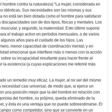
l hombre contra la naturaleza) “La mujer, considerada en
nes idénticas. Sus necesidades son las mismas y sus
a no está tan bien dotada como el hombre para satisfacer
us discapacidades son de dos tipos, físicas y mentales. Los
a muscular, y segundo, la maternidad. Esto último supone
ra el trabajo activo en períodos mensuales, o de varios
 algunos años para el cuidado de los hijos. Las
mero, menor capacidad de coordinación mental; y en
lidad emocional que interfiere más o menos con la acción
sobre su incapacidad resultante para hacer frente al
r la existencia (a cuyas explicaciones me referiré más
ado un remedio muy eficaz. La mujer, al no ser del mismo
 necesidad casi universal, de modo que, si ejerce un
en una posición mejor que la del hombre en relación con
agonista del hombre, su prójimo, queda eliminado de la
ujer, y ésta es una ventaja que no puede sobreestimarse. El
campo como competidor, sino que se convierte en un