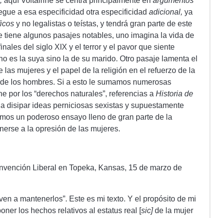
,
aquí Voltairine se centra principalmente en
argumentos
gue a esa especificidad otra especificidad
adicional,
ya
ficos
y no legalistas o teístas, y tendrá gran parte de este
e tiene algunos pasajes notables, uno imagina la vida de
ales del siglo XIX y el terror y el pavor que siente
o es la suya sino la de su marido. Otro pasaje lamenta el
 las mujeres y el papel de la religión en el refuerzo de la
 de los hombres. Si a esto le sumamos numerosas
ine por los “derechos naturales”, referencias a
Historia de
 a disipar ideas perniciosas sexistas y supuestamente
emos un poderoso ensayo lleno de gran parte de la
onerse a la opresión de las mujeres.
onvención Liberal en Topeka, Kansas, 15 de marzo de
en a mantenerlos”. Este es mi texto. Y el propósito de mi
oner los hechos relativos al estatus real [
sic]
de la mujer