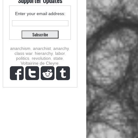
Supporter Updates
Enter your email address:
anarchism
,
anarchist
,
anarchy
,
class war
,
hierarchy
,
labor
,
politics
,
revolution
,
state
,
Voltairine de Cleyre
,