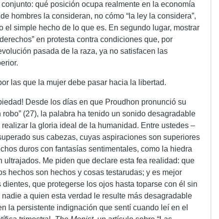
u conjunto: qué posición ocupa realmente en la economía
 de hombres la consideran, no cómo “la ley la considera”,
o el simple hecho de lo que es. En segundo lugar, mostrar
derechos” en protesta contra condiciones que, por
volución pasada de la raza, ya no satisfacen las
erior.
por las que la mujer debe pasar hacia la libertad.
piedad! Desde los días en que Proudhon pronunció su
 robo” (27), la palabra ha tenido un sonido desagradable
realizar la gloria ideal de la humanidad. Entre ustedes –
uperado sus cabezas, cuyas aspiraciones son superiores
echos duros con fantasías sentimentales, como la hiedra
n ultrajados. Me piden que declare esta fea realidad: que
os hechos son hechos y cosas testarudas; y es mejor
 dientes, que protegerse los ojos hasta toparse con él sin
 nadie a quien esta verdad le resulte más desagradable
n la persistente indignación que sentí cuando leí en el