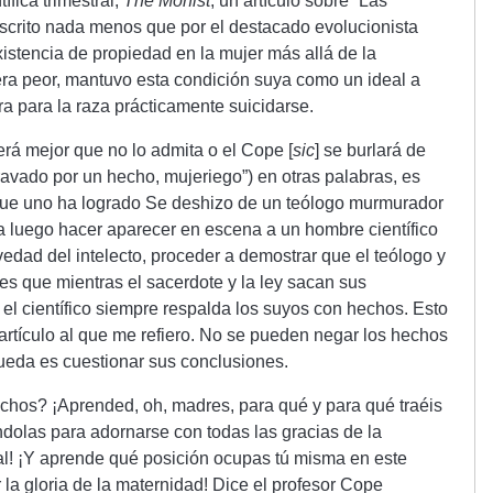
fica trimestral,
The Monist
, un artículo sobre “Las
escrito nada menos que por el destacado evolucionista
istencia de propiedad en la mujer más allá de la
 era peor, mantuvo esta condición suya como un ideal a
ra para la raza prácticamente suicidarse.
erá mejor que no lo admita o el Cope [
sic
] se burlará de
ravado por un hecho, mujeriego”) en otras palabras, es
ue uno ha logrado Se deshizo de un teólogo murmurador
ra luego hacer aparecer en escena a un hombre científico
edad del intelecto, proceder a demostrar que el teólogo y
es que mientras el sacerdote y la ley sacan sus
, el científico siempre respalda los suyos con hechos. Esto
artículo al que me refiero. No se pueden negar los hechos
queda es cuestionar sus conclusiones.
hos? ¡Aprended, oh, madres, para qué y para qué traéis
dolas para adornarse con todas las gracias de la
ral! ¡Y aprende qué posición ocupas tú misma en este
la gloria de la maternidad! Dice el profesor Cope