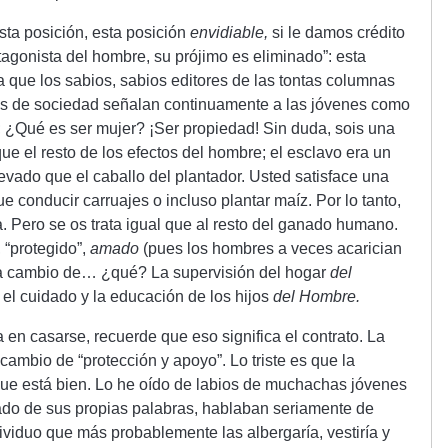
sta posición, esta posición
envidiable,
si le damos crédito
ntagonista del hombre, su prójimo es eliminado”: esta
 que los sabios, sabios editores de las tontas columnas
as de sociedad señalan continuamente a las jóvenes como
; ¿Qué es ser mujer? ¡Ser propiedad! Sin duda, sois una
 el resto de los efectos del hombre; el esclavo era un
vado que el caballo del plantador. Usted satisface una
e conducir carruajes o incluso plantar maíz. Por lo tanto,
 Pero se os trata igual que al resto del ganado humano.
 “protegido”,
amado
(pues los hombres a veces acarician
) a cambio de… ¿qué? La supervisión del hogar
del
, el cuidado y la educación de los hijos
del Hombre.
 en casarse, recuerde que eso significa el contrato. La
cambio de “protección y apoyo”. Lo triste es que la
ue está bien. Lo he oído de labios de muchachas jóvenes
cado de sus propias palabras, hablaban seriamente de
ividuo que más probablemente las albergaría, vestiría y