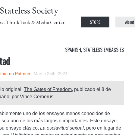
Stateless Society
STORE
About
ist Think Tank & Media Center
SPANISH
,
STATELESS EMBASSIES
rtad
uthor on Patreon
|
March 25th, 2024
ulo original:
The Gates of Freedom
, publicado el 8 de
pañol por Vince Cerberus.
ablemente uno de los ensayos menos conocidos de
 sea uno de los más largos e importantes. Este ensayo
 su ensayo clásico,
La esclavitud sexual
, pero en lugar de