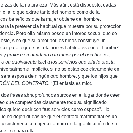
fuerzas de la naturaleza. Más aún, está dispuesto, dadas
n ella lo que extrae tanto del hombre como de la
nicos beneficios que la mujer obtiene del hombre,
 para la preferencia habitual que muestra por su protección
encia. Pero ella misma posee un interés sexual que se
o esto, sino que su amor por los niños constituye un
icaz para lograr sus relaciones habituales con el hombre”.
 y protección brindado a la mujer por el hombre, es,
mo un equivalente
[
sic
]
a los servicios que ella le presta
niversalmente implícito, si no se establece claramente en
no será esposa de ningún otro hombre, y que los hijos que
RÓN DEL CONTRATO.
“(El énfasis es mío).
dos frases abra profundos surcos en el lugar donde caen
eo que comprendas claramente todo su significado,
ico quiere decir con “tus servicios como esposa”. Ha
ue no dejen dudas de que el contrato matrimonial es un
y sostener a la mujer a cambio de la gratificación de su
a él, no para ella.