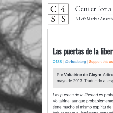
Center for a 
A Left Market Anarch
Las puertas de la libe
C4SS
|
@c4ssdotorg
|
Support this a
Por
Voltairine de Cleyre
. Artíc
mayo de 2013. Traducido al es
Las puertas de la libertad
es prob
Voltairine, aunque probablemente
tiene mucho el mismo espíritu de