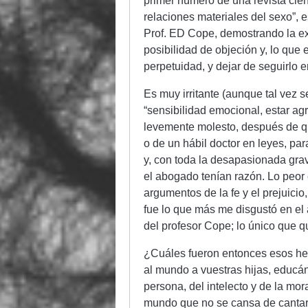
primer número de una revista cientí
relaciones materiales del sexo”, 
Prof. ED Cope, demostrando la ex
posibilidad de objeción y, lo que
perpetuidad, y dejar de seguirlo e
Es muy irritante (aunque tal vez s
“sensibilidad emocional, estar ag
levemente molesto, después de q
o de un hábil doctor en leyes, pa
y, con toda la desapasionada grav
el abogado tenían razón. Lo peor 
argumentos de la fe y el prejuicio
fue lo que más me disgustó en el 
del profesor Cope; lo único que 
¿Cuáles fueron entonces esos hec
al mundo a vuestras hijas, educán
persona, del intelecto y de la mo
mundo que no se cansa de cantar 