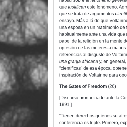
hablar sobre el
fenómeno general
que
justifican
este fenómeno. Agre
que se trata de argumentos
cientí
ensayo. Más allá de que Voltairin
una esposa en un matrimonio de fin
habitualmente ante una vida que n
papel de la religión en la mente de
opresión de las mujeres a manos
referencias al disgusto de Voltair
una granja africana
y, en general,
“científicas” de esa época, obten
inspiración de Voltairine para op
The Gates of Freedom
(26)
[Discurso pronunciado ante la C
1891.]
“Tienen derechos quienes se atrev
conferencia es triple. Primero, exp