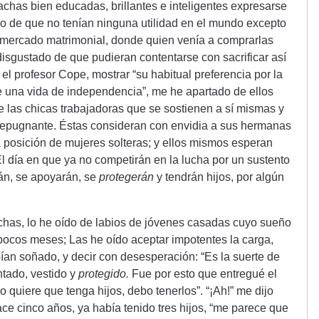
chas bien educadas, brillantes e inteligentes expresarse
 de que no tenían ninguna utilidad en el mundo excepto
 mercado matrimonial, donde quien venía a comprarlas
disgustado de que pudieran contentarse con sacrificar así
el profesor Cope, mostrar “su habitual preferencia por la
 una vida de independencia”, me he apartado de ellos
e las chicas trabajadoras que se sostienen a sí mismas y
a repugnante. Éstas consideran con envidia a sus hermanas
 posición de mujeres solteras; y ellos mismos esperan
l día en que ya no competirán en la lucha por un sustento
án, se apoyarán, se
protegerán
y tendrán hijos, por algún
has, lo he oído de labios de jóvenes casadas cuyo sueño
ocos meses; Las he oído aceptar impotentes la carga,
n soñado, y decir con desesperación: “Es la suerte de
ntado, vestido y
protegido.
Fue por esto que entregué el
o quiere que tenga hijos, debo tenerlos”. “¡Ah!” me dijo
e cinco años, ya había tenido tres hijos, “me parece que