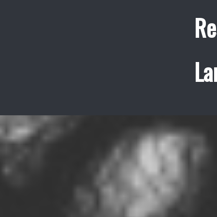
Re
La