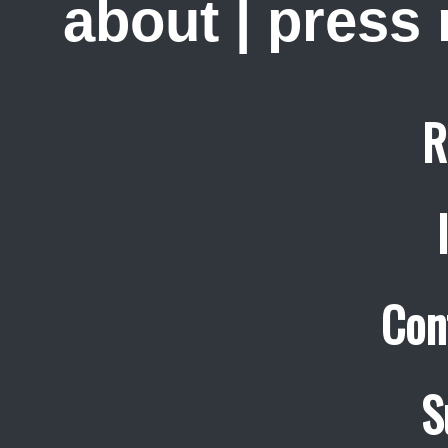
about
|
press
R
Con
S