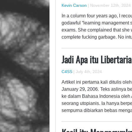
Kevin Carson
|
November 12th, 2024
In a column four years ago, I reco
godawful “learning management sof
exams. She complained that she w
complete fucking garbage. No intu
Jadi Apa itu Libertar
C4SS
|
July 4th, 2024
Artikel ini pertama kali ditulis o
January 29, 2006. Teks aslinya b
ke dalam Bahasa Indonesia oleh 
seorang utopianis. Ia hanya berp
sempurna dibiarkan bebas meng