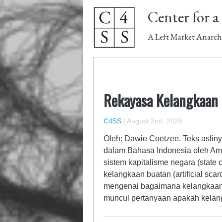
Center for a 
A Left Market Anarch
Rekayasa Kelangkaan
C4SS
|
August 2nd, 2026
Oleh: Dawie Coetzee. Teks asliny
dalam Bahasa Indonesia oleh Am
sistem kapitalisme negara (state
kelangkaan buatan (artificial sc
mengenai bagaimana kelangkaan 
muncul pertanyaan apakah kela