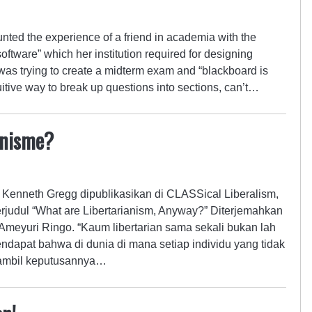
unted the experience of a friend in academia with the
tware” which her institution required for designing
as trying to create a midterm exam and “blackboard is
itive way to break up questions into sections, can’t…
ianisme?
leh Kenneth Gregg dipublikasikan di CLASSical Liberalism,
erjudul “What are Libertarianism, Anyway?” Diterjemahkan
Ameyuri Ringo. “Kaum libertarian sama sekali bukan lah
endapat bahwa di dunia di mana setiap individu yang tidak
ambil keputusannya…