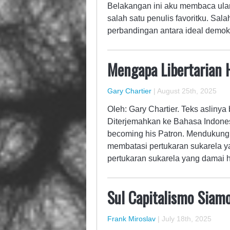
Belakangan ini aku membaca ulan
salah satu penulis favoritku. Sal
perbandingan antara ideal demok
Mengapa Libertarian
Gary Chartier
|
August 25th, 2025
Oleh: Gary Chartier. Teks asliny
Diterjemahkan ke Bahasa Indones
becoming his Patron. Mendukung
membatasi pertukaran sukarela ya
pertukaran sukarela yang damai 
Sul Capitalismo Siamo
Frank Miroslav
|
July 18th, 2025