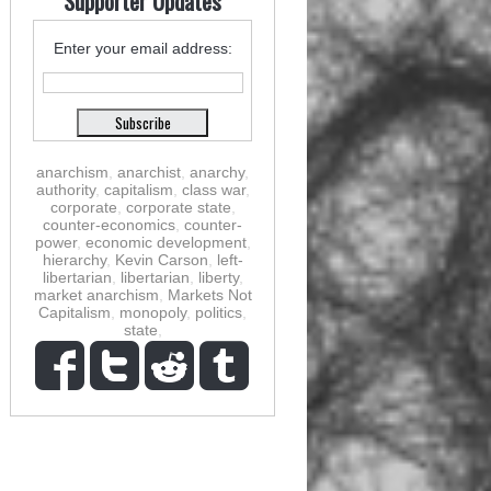
Supporter Updates
Enter your email address:
anarchism
,
anarchist
,
anarchy
,
authority
,
capitalism
,
class war
,
corporate
,
corporate state
,
counter-economics
,
counter-
power
,
economic development
,
hierarchy
,
Kevin Carson
,
left-
libertarian
,
libertarian
,
liberty
,
market anarchism
,
Markets Not
Capitalism
,
monopoly
,
politics
,
state
,