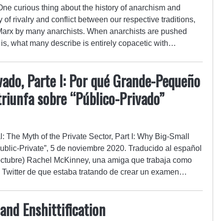
ne curious thing about the history of anarchism and
 of rivalry and conflict between our respective traditions,
f Marx by many anarchists. When anarchists are pushed
 is, what many describe is entirely copacetic with…
ivado, Parte I: Por qué Grande-Pequeño
triunfa sobre “Público-Privado”
l: The Myth of the Private Sector, Part I: Why Big-Small
ublic-Private”, 5 de noviembre 2020. Traducido al español
octubre) Rachel McKinney, una amiga que trabaja como
en Twitter de que estaba tratando de crear un examen…
and Enshittification