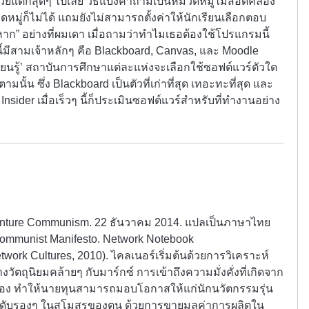
่วยแตกสุดๆ ไปเลย วิธีแบ่งคำถามเป็นหมวดหมู่ไม่สอดคล้อง
หมู่ก็ไม่ได้ แถมยังไม่สามารถตั้งค่าให้นักเรียนเลือกตอบ
หาก” อย่างที่ผมเดา เมื่อถามว่าทำไมเธอต้องใช้โปรแกรมนี้
ี้มีสามเจ้าหลักๆ คือ Blackboard, Canvas, และ Moodle
รียนรู้’ สถาบันการศึกษาแต่ละแห่งจะเลือกใช้ซอฟต์แวร์ตัวใด
ามนั้น ซึ่ง Blackboard เป็นตัวที่เก่าที่สุด เทอะทะที่สุด และ
nsider เมื่อเร็วๆ นี้ก็ประเมินซอฟต์แวร์สำหรับที่ทำงานอย่าง
Venture Communism. 22 ธันวาคม 2014. แปลเป็นภาษาไทย
ekommunist Manifesto. Network Notebook
etwork Cultures, 2010). ไคลเนอร์เริ่มต้นด้วยการวิเคราะห์
ตถุนิยมคล้ายๆ กับมาร์กซ์ การเข้าถึงความมั่งคั่งที่เกิดจาก
เนื่อง ทำให้นายทุนสามารถมอบโอกาสให้แก่นักนวัตกรรมรุ่น
่วนลำดับรองๆ ในสโมสรของตน ด้วยการขายมูลค่าการผลิตใน