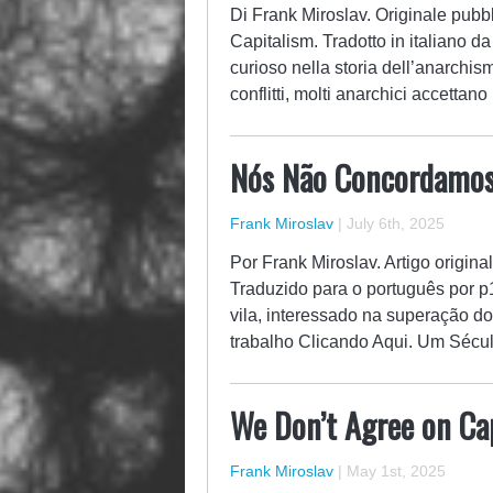
Di Frank Miroslav. Originale pubbl
Capitalism. Tradotto in italiano d
curioso nella storia dell’anarchis
conflitti, molti anarchici accett
Nós Não Concordamos 
Frank Miroslav
|
July 6th, 2025
Por Frank Miroslav. Artigo origin
Traduzido para o português por p
vila, interessado na superação d
trabalho Clicando Aqui. Um Séc
We Don’t Agree on Ca
Frank Miroslav
|
May 1st, 2025