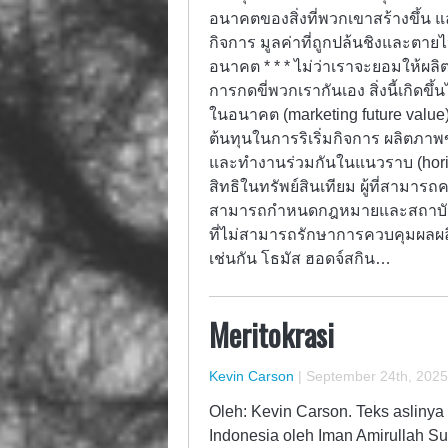
อนาคตของสิ่งที่พวกเขาสร้างขึ้น แลก
กิจการ มูลค่าที่ถูกปล้นชิงและตายไ
อนาคต * * * ไม่ว่าเราจะยอมให้ผ
การกดขี่พวกเรากันเอง สิ่งนี้เกิด
ในอนาคต (marketing future value) 
ต้นทุนในการริเริ่มกิจการ ผลิตภาพข
และทำงานร่วมกันในแนวราบ (horiz
สิทธิในทรัพย์สินเทียม ผู้ที่สามา
สามารถกำหนดกฎหมายและสถาบันทา
ที่ไม่สามารถรักษาการควบคุมผลผล
เช่นกัน โธมัส ฮอดจ์สกิน…
Meritokrasi
Kevin Carson
|
September 24th, 2025
Oleh: Kevin Carson. Teks aslinya
Indonesia oleh Iman Amirullah Su