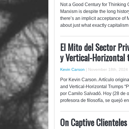
Not a Good Century for Thinking O
Marxism is despite the long history
there’s an implicit acceptance o
about just what exactly capitalism
El Mito del Sector Pr
y Vertical-Horizontal 
Kevin Carson
|
November 18th, 2024
Por Kevin Carson. Artículo origina
and Vertical-Horizontal Trumps “P
por Camilo Salvadó. Hoy (28 de 
profesora de filosofía, se quejó 
On Captive Clienteles 