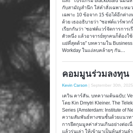
และ “โปรแกรม blackboard นี่มันห
กับสามัญสำนึก ใส่คำสั่งเฉพาะหมวด
เฉพาะ 10 ข้อจาก 15 ข้อได้อีกต่าง
ด้วย เธออธิบายว่า “ซอฟต์แวร์พวกน
เรียกกันว่า ‘ซอฟต์แวร์จัดการการเ
ตัวหนึ่ง แล้วอาจารย์ทุกคนก็ต้องใช้ต
แย่ที่สุดด้วย” บทความใน Business I
Workday ในแง่ลบคล้ายๆ กัน…
คอมมูนร่วมลงทุน
Kevin Carson
|
September 30th, 2025
เควิน คาร์สัน. บทความต้นฉบับ: 
โดย Kin Dmytri Kleiner. The Tel
Series (Amsterdam: Institute of N
ความสัมพันธ์ทางชนชั้นด้วยแนวทางวั
การยึดกุมมูลค่าส่วนเกินอย่างต่อ
แล้วรุ่นเล่า ให้เข้ามาเป็นหุ้นส