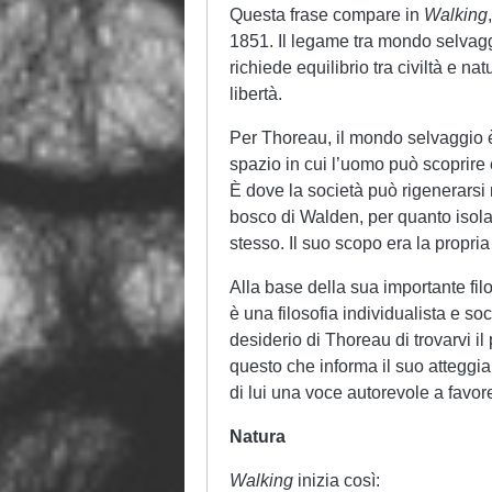
Questa frase compare in
Walking
1851. Il legame tra mondo selvaggio
richiede equilibrio tra civiltà e na
libertà.
Per Thoreau, il mondo selvaggio è 
spazio in cui l’uomo può scoprire
È dove la società può rigenerarsi 
bosco di Walden, per quanto isolat
stesso. Il suo scopo era la propri
Alla base della sua importante filo
è una filosofia individualista e so
desiderio di Thoreau di trovarvi il
questo che informa il suo atteggiam
di lui una voce autorevole a favore
Natura
Walking
inizia così: