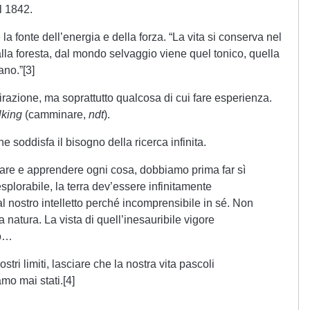
l 1842.
a fonte dell’energia e della forza. “La vita si conserva nel
lla foresta, dal mondo selvaggio viene quel tonico, quella
no.”[3]
pirazione, ma soprattutto qualcosa di cui fare esperienza.
king
(camminare,
ndt
).
e soddisfa il bisogno della ricerca infinita.
are e apprendere ogni cosa, dobbiamo prima far sì
esplorabile, la terra dev’essere infinitamente
l nostro intelletto perché incomprensibile in sé. Non
 natura. La vista di quell’inesauribile vigore
ro…
tri limiti, lasciare che la nostra vita pascoli
mo mai stati.[4]