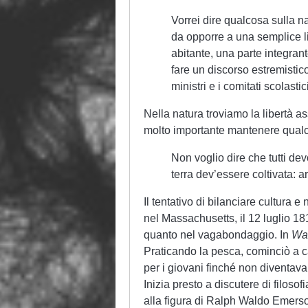
Vorrei dire qualcosa sulla n
da opporre a una semplice li
abitante, una parte integran
fare un discorso estremistico, 
ministri e i comitati scolastici
Nella natura troviamo la libertà a
molto importante mantenere qual
Non voglio dire che tutti dev
terra dev’essere coltivata: 
Il tentativo di bilanciare cultura 
nel Massachusetts, il 12 luglio 1
quanto nel vagabondaggio. In
Wa
Praticando la pesca, cominciò a 
per i giovani finché non diventav
Inizia presto a discutere di filoso
alla figura di Ralph Waldo Emerson