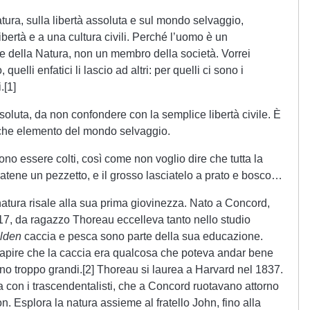
atura, sulla libertà assoluta e sul mondo selvaggio,
bertà e a una cultura civili. Perché l’uomo è un
te della Natura, non un membro della società. Vorrei
quelli enfatici li lascio ad altri: per quelli ci sono i
.[1]
ssoluta, da non confondere con la semplice libertà civile. È
che elemento del mondo selvaggio.
ono essere colti, così come non voglio dire che tutta la
aratene un pezzetto, e il grosso lasciatelo a prato e bosco…
e natura risale alla sua prima giovinezza. Nato a Concord,
817, da ragazzo Thoreau eccelleva tanto nello studio
lden
caccia e pesca sono parte della sua educazione.
capire che la caccia era qualcosa che poteva andar bene
ano troppo grandi.[2] Thoreau si laurea a Harvard nel 1837.
fia con i trascendentalisti, che a Concord ruotavano attorno
. Esplora la natura assieme al fratello John, fino alla