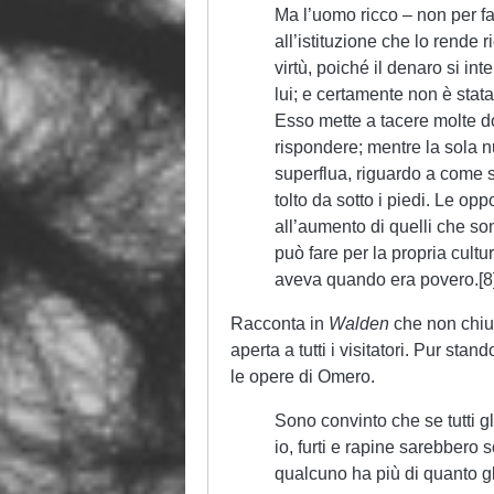
Ma l’uomo ricco – non per f
all’istituzione che lo rende 
virtù, poiché il denaro si int
lui; e certamente non è stat
Esso mette a tacere molte do
rispondere; mentre la sola n
superflua, riguardo a come s
tolto da sotto i piedi. Le op
all’aumento di quelli che so
può fare per la propria cultu
aveva quando era povero.[8
Racconta in
Walden
che non chiud
aperta a tutti i visitatori. Pur sta
le opere di Omero.
Sono convinto che se tutti 
io, furti e rapine sarebbero
qualcuno ha più di quanto gl