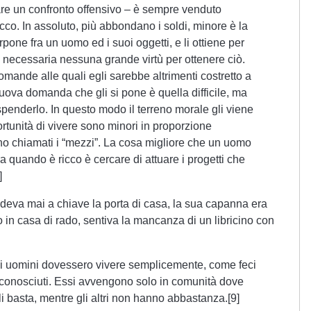
are un confronto offensivo – è sempre venduto
ricco. In assoluto, più abbondano i soldi, minore è la
erpone fra un uomo ed i suoi oggetti, e li ottiene per
a necessaria nessuna grande virtù per ottenere ciò.
mande alle quali egli sarebbe altrimenti costretto a
uova domanda che gli si pone è quella difficile, ma
penderlo. In questo modo il terreno morale gli viene
portunità di vivere sono minori in proporzione
no chiamati i “mezzi”. La cosa migliore che un uomo
ra quando è ricco è cercare di attuare i progetti che
]
eva mai a chiave la porta di casa, la sua capanna era
ndo in casa di rado, sentiva la mancanza di un libricino con
gli uomini dovessero vivere semplicemente, come feci
 sconosciuti. Essi avvengono solo in comunità dove
i basta, mentre gli altri non hanno abbastanza.[9]