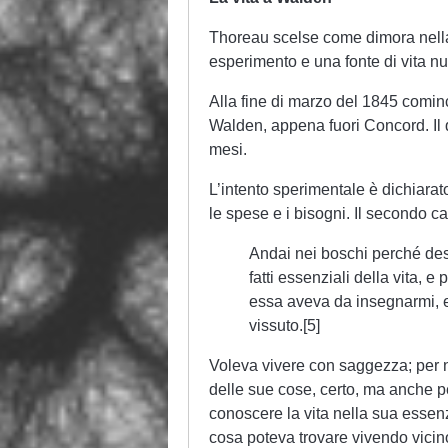
Thoreau scelse come dimora nella
esperimento e una fonte di vita n
Alla fine di marzo del 1845 comin
Walden, appena fuori Concord. Il q
mesi.
L’intento sperimentale è dichiara
le spese e i bisogni. Il secondo c
Andai nei boschi perché des
fatti essenziali della vita, 
essa aveva da insegnarmi, e 
vissuto.[5]
Voleva vivere con saggezza; per no
delle sue cose, certo, ma anche pe
conoscere la vita nella sua essen
cosa poteva trovare vivendo vicino