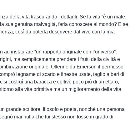
a della vita trascurando i dettagli. Se la vita “è un male,
 la sua genuina malvagità, farla conoscere al mondo? E se
ienza, così da poterla descrivere dal vivo con la mia
n ad instaurare “un rapporto originale con l’universo”.
igini, ma semplicemente prendere i frutti della civiltà e
 combinazione originale. Ottenne da Emerson il permesso
 comprò legname di scarto e finestre usate, tagliò alberi di
, si costruì una baracca e coltivò poco più di un ettaro,
 ritorno alla vita primitiva ma un miglioramento della vita
un grande scrittore, filosofo e poeta, nonché una persona
egnò mai nulla che lui stesso non fosse in grado di