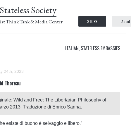
Stateless Society
STORE
About
ist Think Tank & Media Center
ITALIAN
,
STATELESS EMBASSIES
y 24th, 2023
vid Thoreau
iginale:
Wild and Free: The Libertarian Philosophy of
marzo 2013. Traduzione di
Enrico Sanna
.
e esiste di buono è selvaggio e libero.”