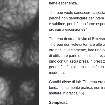
farne esperienza.
Thoreau vuole conoscere la sostanz
perché non denunciare per intera
è sublime, perché non farne esper
prossima escursione?”
Thoreau ricorda l’invito di Emerso
Thoreau non voleva tornare alle or
ordinarli diversamente, fare una
di utilizzare parte delle sue terre,
pino con un’ascia presa in prestito
perlopiù a fagioli. Il suo non fu un
moderna.
Gandhi disse di lui: “Thoreau era 
fondamentalmente pratica: non ins
mettere in pratica.”[6]
Semplicità