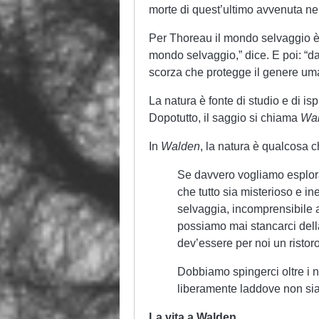
morte di quest’ultimo avvenuta ne
Per Thoreau il mondo selvaggio è l
mondo selvaggio,” dice. E poi: “da
scorza che protegge il genere uma
La natura è fonte di studio e di is
Dopotutto, il saggio si chiama
Wal
In
Walden
, la natura è qualcosa ch
Se davvero vogliamo esplor
che tutto sia misterioso e in
selvaggia, incomprensibile a
possiamo mai stancarci della
dev’essere per noi un risto
Dobbiamo spingerci oltre i nos
liberamente laddove non sia
La vita a Walden