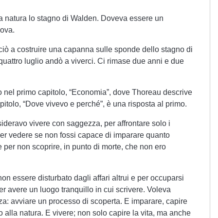
 natura lo stagno di Walden. Doveva essere un
uova.
ciò a costruire una capanna sulle sponde dello stagno di
uattro luglio andò a viverci. Ci rimase due anni e due
to nel primo capitolo, “Economia”, dove Thoreau descrive
apitolo, “Dove vivevo e perché”, è una risposta al primo.
ideravo vivere con saggezza, per affrontare solo i
e per vedere se non fossi capace di imparare quanto
per non scoprire, in punto di morte, che non ero
n essere disturbato dagli affari altrui e per occuparsi
r avere un luogo tranquillo in cui scrivere. Voleva
za: avviare un processo di scoperta. E imparare, capire
 alla natura. E vivere; non solo capire la vita, ma anche