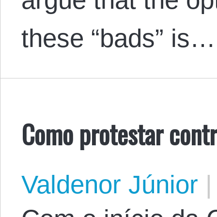
these “bads” is…
Como protestar contr
Valdenor Júnior
|