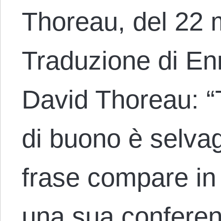
Thoreau, del 22 
Traduzione di En
David Thoreau: “T
di buono è selvag
frase compare in 
una sua confere