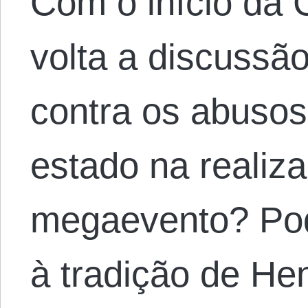
Com o início da
volta a discussã
contra os abusos
estado na realiz
megaevento? Po
à tradição de He