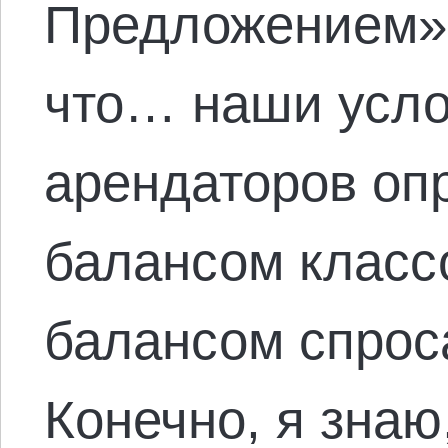
Предложением»:
что… наши усло
арендаторов оп
балансом классо
балансом спрос
Конечно, я знаю