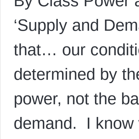
By Class Power a
‘Supply and Dema
that… our condit
determined by th
power, not the b
demand. I know 