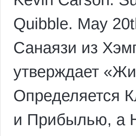
Quibble. May 20
Санаязи из Хэмп
утверждает «Ж
Определяется К
и Прибылью, а 