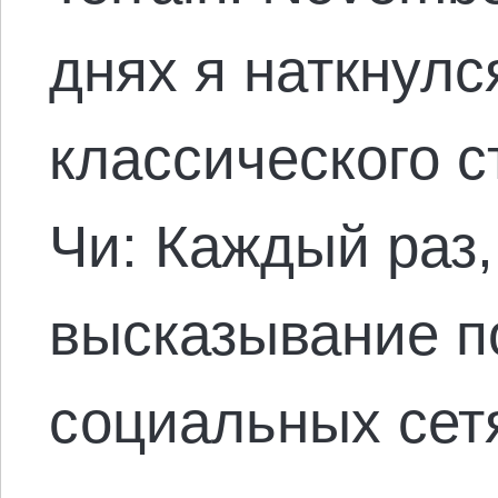
днях я наткнулс
классического с
Чи: Каждый раз,
высказывание п
социальных сет