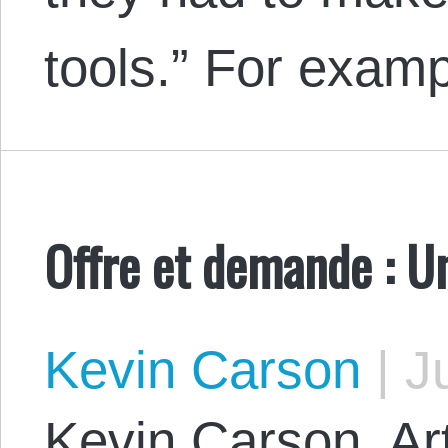
tools.” For examp
Offre et demande : Un
Kevin Carson
|
Ju
Kevin Carson. Art