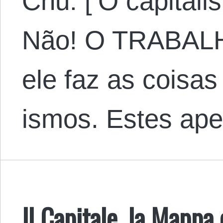
Chu: [‘O capitali
Não! O TRABALHO
ele faz as coisa
ismos. Estes a
Il Capitale, la Mappa e