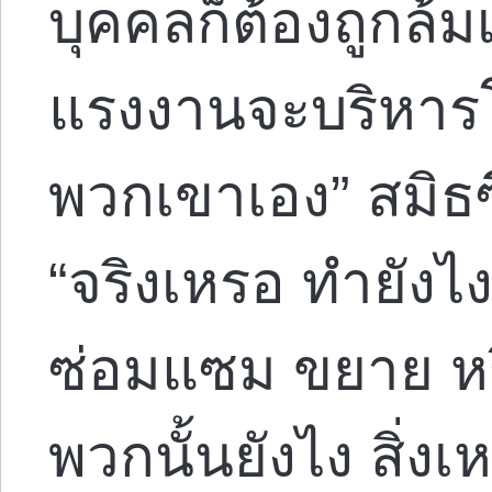
บุคคลก็ต้องถูกล้
แรงงานจะบริหาร
พวกเขาเอง” สมิธซ
“จริงเหรอ ทำยัง
ซ่อมแซม ขยาย หร
พวกนั้นยังไง สิ่งเห