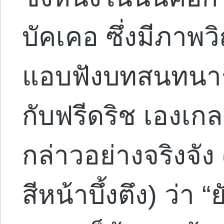
บัคเคอ ซึ่งมีภา
แอบฟังบทสนทนาระ
กับฟรีดริช เองเก
กล่าวอย่างจริงจัง
สีหน้าบึ้งตึง) ว่า 