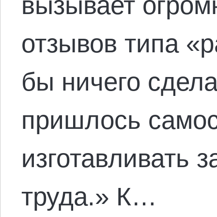
вызывает огром
отзывов типа «р
бы ничего сдела
пришлось самос
изготавливать з
труда.» К…