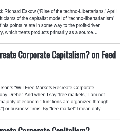
ack Richard Eskow (“Rise of the techno-Libertarians,” April
icisms of the capitalist model of “techno-libertarianism”
 his points relate in some way to the profit-driven
ry, which treats products primarily as a source…
reate Corporate Capitalism? on Feed
son‘s “Will Free Markets Recreate Corporate
ony Dreher. And when I say “free markets,” I am not
e majority of economic functions are organized through
) or business firms. By “free market” I mean only…
reate Corporate Capitalism?