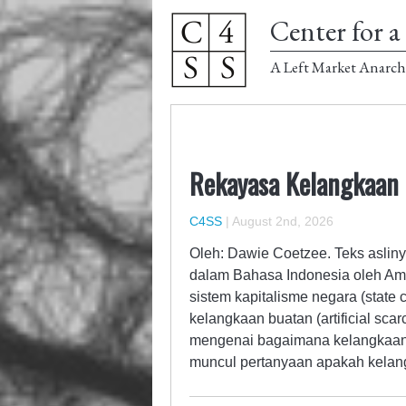
Center for a 
A Left Market Anarch
Rekayasa Kelangkaan
C4SS
|
August 2nd, 2026
Oleh: Dawie Coetzee. Teks asliny
dalam Bahasa Indonesia oleh Am
sistem kapitalisme negara (state
kelangkaan buatan (artificial sc
mengenai bagaimana kelangkaan 
muncul pertanyaan apakah kela