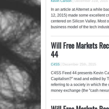
Kevin Carson
|
December 31st, 2015
In an article at Alternet a while b
12, 2015) made some excellent crit
centered on Silicon Valley. Most of
business model of the tech indust
Will Free Markets Rec
44
C4SS
|
December 25th, 2015
C4SS Feed 44 presents Kevin Car
Capitalism?” read and edited by T
referring to a society in which th
money exchange (the “cash nexus”
Will Free Markets Rec