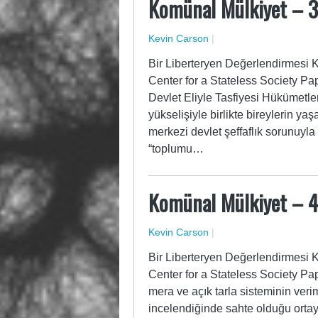
Komünal Mülkiyet – 3
Kevin Carson
|
Bir Liberteryen Değerlendirmesi 
Center for a Stateless Society P
Devlet Eliyle Tasfiyesi Hükümetle
yükselişiyle birlikte bireylerin 
merkezi devlet şeffaflık sorunuyla
“toplumu…
Komünal Mülkiyet – 
Kevin Carson
|
Bir Liberteryen Değerlendirmesi 
Center for a Stateless Society Pap
mera ve açık tarla sisteminin veri
incelendiğinde sahte olduğu orta