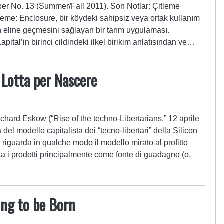
per No. 13 (Summer/Fall 2011). Son Notlar: ​Çitleme
leme: Enclosure, bir köydeki sahipsiz veya ortak kullanım
rin eline geçmesini sağlayan bir tarım uygulaması.
pital’in birinci cildindeki ilkel birikim anlatısından ve…
Lotta per Nascere
chard Eskow (“Rise of the techno-Libertarians,” 12 aprile
 del modello capitalista dei “tecno-libertari” della Silicon
 riguarda in qualche modo il modello mirato al profitto
tta i prodotti principalmente come fonte di guadagno (o,
ing to be Born