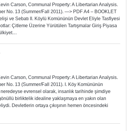
Kevin Carson, Communal Property: A Libertarian Analysis.
Paper No. 13 (Summer/Fall 2011). —> PDF A4 – BOOKLET
işi ve Sebatı II. Köylü Komününün Devlet Eliyle Tasfiyesi
otlar: ​Çitleme Üzerine Yürütülen Tartışmalar Giriş Piyasa
ülkiyet…
Kevin Carson, Communal Property: A Libertarian Analysis.
aper No. 13 (Summer/Fall 2011). I. Köy Komününün
neredeyse evrensel olarak, insanlık tarihinde şimdiye
gönüllü birliktelik idealine yaklaşmaya en yakın olan
iydi. Devletlerin ortaya çıkışının hemen öncesindeki