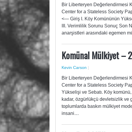
Bir Liberteryen Değerlendirmesi 
Center for a Stateless Society 
<— Giriş I. Köy Komününün Yüksel
III. Verimlilik Sorunu Sonuç Son N
anarşistleri arasındaki egemen m
Komünal Mülkiyet – 2
Kevin Carson
|
Bir Liberteryen Değerlendirmesi 
Center for a Stateless Society P
Yükselişi ve Sebatı. Köy komünü, 
kadar, özgürlükçü devletsizlik ve 
toplumlarda baskın mülkiyet model
insani…