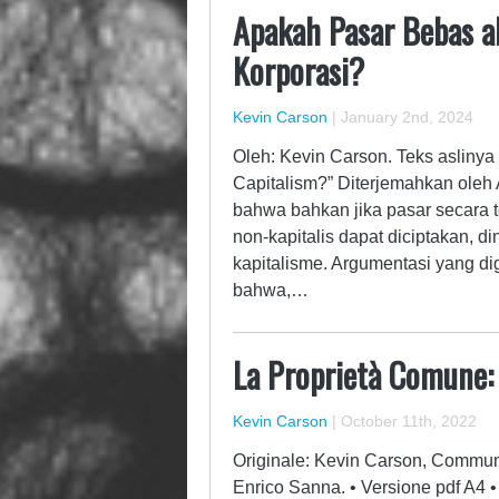
Apakah Pasar Bebas a
Korporasi?
Kevin Carson
|
January 2nd, 2024
Oleh: Kevin Carson. Teks aslinya
Capitalism?” Diterjemahkan oleh
bahwa bahkan jika pasar secara te
non-kapitalis dapat diciptakan, 
kapitalisme. Argumentasi yang di
bahwa,…
La Proprietà Comune: u
Kevin Carson
|
October 11th, 2022
Originale: Kevin Carson, Communal
Enrico Sanna. • Versione pdf A4 •