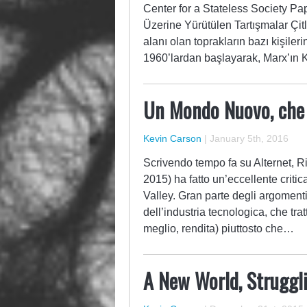
Center for a Stateless Society Pa
Üzerine Yürütülen Tartışmalar Çit
alanı olan toprakların bazı kişile
1960’lardan başlayarak, Marx’ın Ka
Un Mondo Nuovo, che 
Kevin Carson
|
January 5th, 2016
Scrivendo tempo fa su Alternet, Ri
2015) ha fatto un’eccellente critica
Valley. Gran parte degli argomenti
dell’industria tecnologica, che tra
meglio, rendita) piuttosto che…
A New World, Struggl