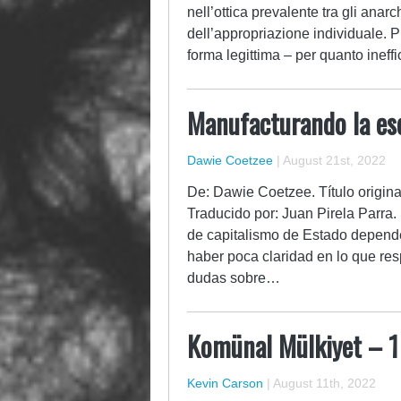
nell’ottica prevalente tra gli anarc
dell’appropriazione individuale. Pu
forma legittima – per quanto ineff
Manufacturando la es
Dawie Coetzee
|
August 21st, 2022
De: Dawie Coetzee. Título origina
Traducido por: Juan Pirela Parra.
de capitalismo de Estado depende
haber poca claridad en lo que re
dudas sobre…
Komünal Mülkiyet – 1
Kevin Carson
|
August 11th, 2022