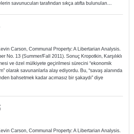
melerin savunucuları tarafından sıkça atıfta bulunulan…
Kevin Carson, Communal Property: A Libertarian Analysis.
per No. 13 (Summer/Fall 2011). Sonuç Kropotkin, Karşılıklı
esi ve özel mülkiyete geçirilmesi sürecini “ekonomik
m” olarak savunanlarla alay ediyordu. Bu, “savaş alanında
ünden bahsetmek kadar acımasız bir şakaydı” diye
6
Kevin Carson, Communal Property: A Libertarian Analysis.