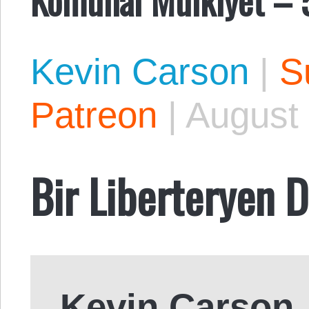
Kevin Carson
|
S
Patreon
|
August 
Bir Liberteryen 
Kevin Carson