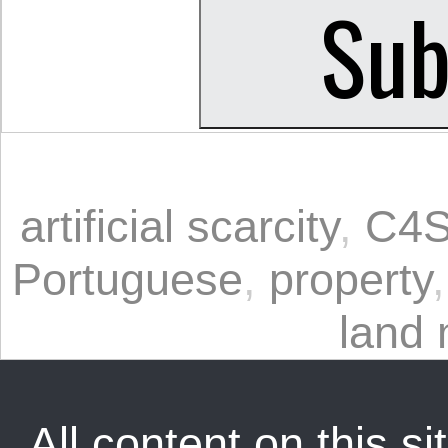
artificial scarcity
,
C4S
Portuguese
,
property
land
All content on this sit