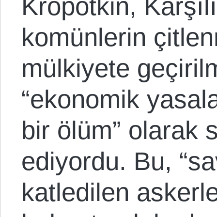
Kropotkin, Karşıl
komünlerin çitle
mülkiyete geçiril
“ekonomik yasal
bir ölüm” olarak 
ediyordu. Bu, “s
katledilen asker