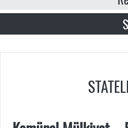
S
STATEL
Komünal Mülkiyet – 