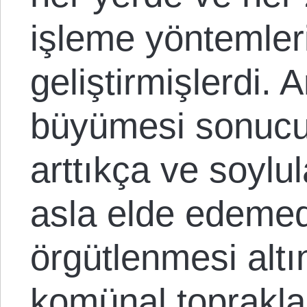
işleme yöntemleri
geliştirmişlerdi. 
büyümesi sonucu 
arttıkça ve soylu
asla elde edemedi
örgütlenmesi altı
komünal topraklar