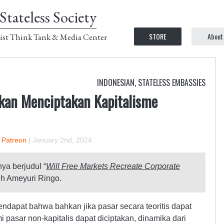
Stateless Society
STORE
About
ist Think Tank & Media Center
INDONESIAN
,
STATELESS EMBASSIES
kan Menciptakan Kapitalisme
n Patreon
|
January 2nd, 2024
nya berjudul “
Will Free Markets Recreate Corporate
eh Ameyuri Ringo.
endapat bahwa bahkan jika pasar secara teoritis dapat
i pasar non-kapitalis dapat diciptakan, dinamika dari