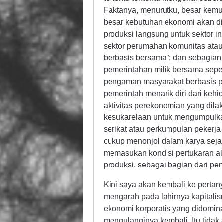
Faktanya, menurutku, besar kem
besar kebutuhan ekonomi akan dipe
produksi langsung untuk sektor i
sektor perumahan komunitas atau 
berbasis bersama”; dan sebagian
pemerintahan milik bersama sepert
pengaman masyarakat berbasis pe
pemerintah menarik diri dari ke
aktivitas perekonomian yang dila
kesukarelaan untuk mengumpulkan
serikat atau perkumpulan pekerja
cukup menonjol dalam karya sejar
memasukan kondisi pertukaran al
produksi, sebagai bagian dari pe
Kini saya akan kembali ke perta
mengarah pada lahirnya kapitalis
ekonomi korporatis yang didomina
mengulanginya kembali, Itu tidak