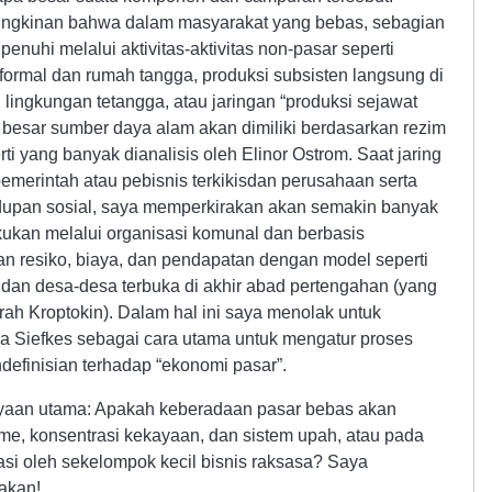
ungkinan bahwa dalam masyarakat yang bebas, sebagian
nuhi melalui aktivitas-aktivitas non-pasar seperti
nformal dan rumah tangga, produksi subsisten langsung di
lingkungan tetangga, atau jaringan “produksi sejawat
 besar sumber daya alam akan dimiliki berdasarkan rezim
i yang banyak dianalisis oleh Elinor Ostrom. Saat jaring
merintah atau pebisnis terkikisdan perusahaan serta
hidupan sosial, saya memperkirakan akan semakin banyak
kukan melalui organisasi komunal dan berbasis
 resiko, biaya, dan pendapatan dengan model seperti
 dan desa-desa terbuka di akhir abad pertengahan (yang
ah Kroptokin). Dalam hal ini saya menolak untuk
a Siefkes sebagai cara utama untuk mengatur proses
ndefinisian terhadap “ekonomi pasar”.
nyaan utama: Apakah keberadaan pasar bebas akan
me, konsentrasi kekayaan, dan sistem upah, atau pada
si oleh sekelompok kecil bisnis raksasa? Saya
 akan!