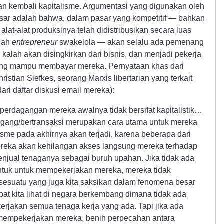
an kembali kapitalisme. Argumentasi yang digunakan oleh
asar adalah bahwa, dalam pasar yang kompetitif — bahkan
alat-alat produksinya telah didistribusikan secara luas
alah
entrepreneur
swakelola — akan selalu ada pemenang
lah akan disingkirkan dari bisnis, dan menjadi pekerja
ng mampu membayar mereka. Pernyataan khas dari
istian Siefkes, seorang Marxis libertarian yang terkait
ri daftar diskusi email mereka):
perdagangan mereka awalnya tidak bersifat kapitalistik…
gang/bertransaksi merupakan cara utama untuk mereka
isme pada akhirnya akan terjadi, karena beberapa dari
ereka akan kehilangan akses langsung mereka terhadap
menjual tenaganya sebagai buruh upahan. Jika tidak ada
ntuk untuk mempekerjakan mereka, mereka tidak
esuatu yang juga kita saksikan dalam fenomena besar
pat kita lihat di negara berkembang dimana tidak ada
erjakan semua tenaga kerja yang ada. Tapi jika ada
 mempekerjakan mereka, benih perpecahan antara