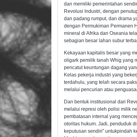
dan memiliki pemerintahan sendir
Revolusi Industri, dengan penutup
dan padang rumput, dan drama ya
dengan Permukiman Permanen Has
mineral di Afrika dan Oseania te
sebagian besar lahan subur terba
Kekayaan kapitalis besar yang me
oligark pemilik tanah Whig yang 
pencatut keuntungan dagang yan
Kelas pekerja industri yang beker
terdahulu, yang telah secara paks
melalui pencurian atau penguasa
Dan bentuk institusional dari Re
melalui represi oleh polisi mili
pembatasan internal yang mencega
otoritas hukum. Jadi, penduduk d
keputusan sendiri” untukpindah ke