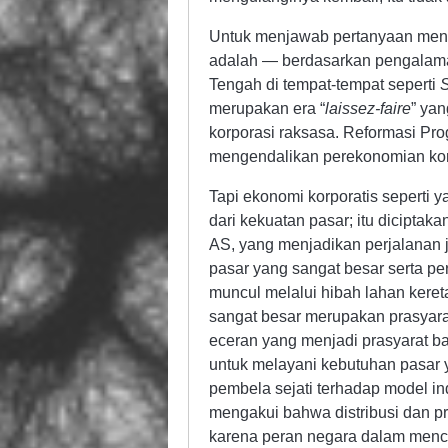
Untuk menjawab pertanyaan meng
adalah — berdasarkan pengalaman 
Tengah di tempat-tempat seperti
merupakan era “
laissez-faire
” ya
korporasi raksasa. Reformasi Pro
mengendalikan perekonomian korp
Tapi ekonomi korporatis seperti y
dari kekuatan pasar; itu diciptaka
AS, yang menjadikan perjalanan 
pasar yang sangat besar serta p
muncul melalui hibah lahan kereta
sangat besar merupakan prasyara
eceran yang menjadi prasyarat b
untuk melayani kebutuhan pasar y
pembela sejati terhadap model in
mengakui bahwa distribusi dan pr
karena peran negara dalam mencip