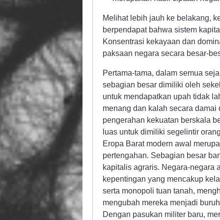
Melihat lebih jauh ke belakang, ke
berpendapat bahwa sistem kapita
Konsentrasi kekayaan dan dominas
paksaan negara secara besar-bes
Pertama-tama, dalam semua sejara
sebagian besar dimiliki oleh sek
untuk mendapatkan upah tidak lah
menang dan kalah secara damai di 
pengerahan kekuatan berskala be
luas untuk dimiliki segelintir ora
Eropa Barat modern awal merupaka
pertengahan. Sebagian besar ba
kapitalis agraris. Negara-negara
kepentingan yang mencakup kelas
serta monopoli tuan tanah, mengh
mengubah mereka menjadi buruh p
Dengan pasukan militer baru, m