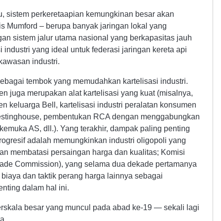
 itu, sistem perkeretaapian kemungkinan besar akan
is Mumford – berupa banyak jaringan lokal yang
an sistem jalur utama nasional yang berkapasitas jauh
industri yang ideal untuk federasi jaringan kereta api
kawasan industri.
si sebagai tembok yang memudahkan kartelisasi industri.
 juga merupakan alat kartelisasi yang kuat (misalnya,
n keluarga Bell, kartelisasi industri peralatan konsumen
Westinghouse, pembentukan RCA dengan menggabungkan
rkemuka AS, dll.). Yang terakhir, dampak paling penting
rogresif adalah memungkinkan industri oligopoli yang
gan membatasi persaingan harga dan kualitas; Komisi
rade Commission), yang selama dua dekade pertamanya
iaya dan taktik perang harga lainnya sebagai
nting dalam hal ini.
erskala besar yang muncul pada abad ke-19 — sekali lagi
a.