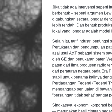
Jika tidak ada intervensi seperti
berbentuk – seperti argumen Lew
digabungkan secara longgar deng
lebih rendah. Dan bentuk produksi 
lokal yang longgar adalah model 
Selain itu, tarif industri berfung
Pertukaran dan pengumpulan paten
asal usul A&T sebagai sistem pate
oleh GE dan pertukaran paten 
paten dari lima produsen radio te
dari peraturan negara pada Era P
stabil untuk pertama kalinya den
Perdagangan Federal (Federal T
menganggap penjualan di bawah b
“persaingan tidak sehat” sangat pe
Singkatnya, ekonomi korporasi b
— merupakan hasil ciptaan negar