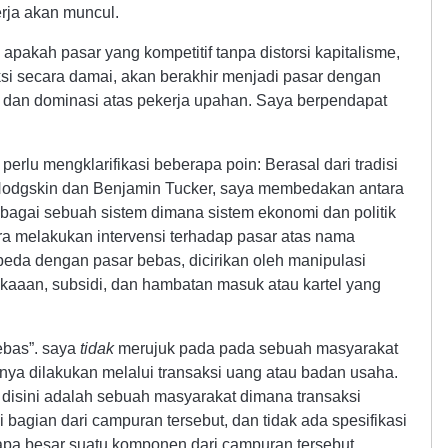
erja akan muncul.
pakah pasar yang kompetitif tanpa distorsi kapitalisme,
ksi secara damai, akan berakhir menjadi pasar dengan
 dan dominasi atas pekerja upahan. Saya berpendapat
rlu mengklarifikasi beberapa poin: Berasal dari tradisi
 Hodgskin dan Benjamin Tucker, saya membedakan antara
ebagai sebuah sistem dimana sistem ekonomi dan politik
ara melakukan intervensi terhadap pasar atas nama
rbeda dengan pasar bebas, dicirikan oleh manipulasi
gkaaan, subsidi, dan hambatan masuk atau kartel yang
ebas”. saya
tidak
merujuk pada pada sebuah masyarakat
ya dilakukan melalui transaksi uang atau badan usaha.
disini adalah sebuah masyarakat dimana transaksi
 bagian dari campuran tersebut, dan tidak ada spesifikasi
apa besar suatu komponen dari campuran tersebut.