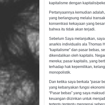
kapitalisme dengan kapitalis/pek
Pertanyaannya kemudian adalah, a
yang berlangsung melalui transa
konsentrasi kekayaan yang besar
bahwa itu tidak akan terjadi.
Sebelum Saya melanjutkan, saya pe
anarkis individualis ala Thomas
“kapitalisme” dan pasar bebas, s
dikendalikan oleh kapitalis. Neg
mereka; pasar kapitalis, yang be
terhadap hak kepemilikan, kelan
monopolistik.
Dan ketika saya berkata “pasar b
yang kebanyakan fungsi ekonomin
“Pasar bebas” yang saya maksud 
keuangan diizinkan untuk menjadi
tertentu tententu mengenai seber