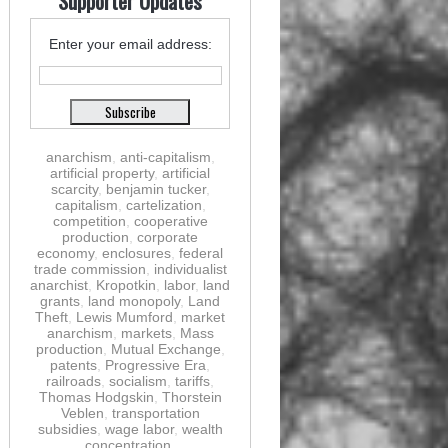
Supporter Updates
Enter your email address:
anarchism
,
anti-capitalism
,
artificial property
,
artificial
scarcity
,
benjamin tucker
,
capitalism
,
cartelization
,
competition
,
cooperative
production
,
corporate
economy
,
enclosures
,
federal
trade commission
,
individualist
anarchist
,
Kropotkin
,
labor
,
land
grants
,
land monopoly
,
Land
Theft
,
Lewis Mumford
,
market
anarchism
,
markets
,
Mass
production
,
Mutual Exchange
,
patents
,
Progressive Era
,
railroads
,
socialism
,
tariffs
,
Thomas Hodgskin
,
Thorstein
Veblen
,
transportation
subsidies
,
wage labor
,
wealth
concentration
,