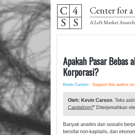
Center for a 
A Left Market Anarch
Apakah Pasar Bebas a
Korporasi?
Kevin Carson
|
Support this author o
Oleh: Kevin Carson
. Teks asli
Capitalism?
” Diterjemahkan ol
Banyak anarkis dan sosialis berp
bersifat non-kapitalis, dan ekonom