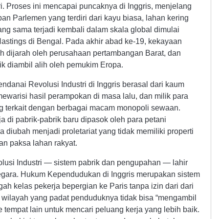
i. Proses ini mencapai puncaknya di Inggris, menjelang
an Parlemen yang terdiri dari kayu biasa, lahan kering
ng sama terjadi kembali dalam skala global dimulai
tings di Bengal. Pada akhir abad ke-19, kekayaan
lah dijarah oleh perusahaan pertambangan Barat, dan
ik diambil alih oleh pemukim Eropa.
ndanai Revolusi Industri di Inggris berasal dari kaum
mewarisi hasil perampokan di masa lalu, dan milik para
g terkait dengan berbagai macam monopoli sewaan.
ja di pabrik-pabrik baru dipasok oleh para petani
a diubah menjadi proletariat yang tidak memiliki properti
an paksa lahan rakyat.
volusi Industri — sistem pabrik dan pengupahan — lahir
k negara. Hukum Kependudukan di Inggris merupakan sistem
h kelas pekerja bepergian ke Paris tanpa izin dari dari
i wilayah yang padat penduduknya tidak bisa “mengambil
 tempat lain untuk mencari peluang kerja yang lebih baik.