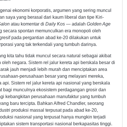
enai ekonomi korporatis, argumen yang sering muncul
saya yang berasal dari kaum liberal dan tipe Kiri-
Salon
atau komentar di
Daily Kos
— adalah
Golden Age
ng secara spontan memunculkan era monopoli oleh
gresif pada pergantian abad ke-20 dilakukan untuk
orasi yang tak terkendali yang tumbuh darinya.
ang kita tahu tidak muncul secara natural sebagai akibat
n oleh negara. Sistem rel jalur kereta api berskala besar di
jarak jauh menjadi lebih murah dan menciptakan area
erusahaan-perusahaan besar yang melayani mereka,
 api. Sistem rel jalur kereta api nasional yang berskala
t bagi munculnya ekosistem perdagangan grosir dan
agi kebangkitan perusahaan manufaktur yang tumbuh
ang baru tercipta. Bahkan Alfred Chandler, seorang
dustri produksi massal terpusat pada abad ke-20,
oduksi nasional yang terpusat hanya mungkin terjadi
takan sistem transportasi nasional berkapasitas tinggi.