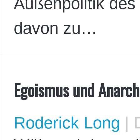
Außenpolitik des
davon zu…
Egoismus und Anarc
Roderick Long
|
D