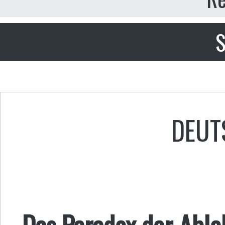
S
DEUT
Das Paradox der Able