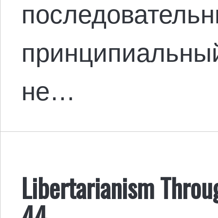
последовательн
принципиальны
не…
Libertarianism Throu
44