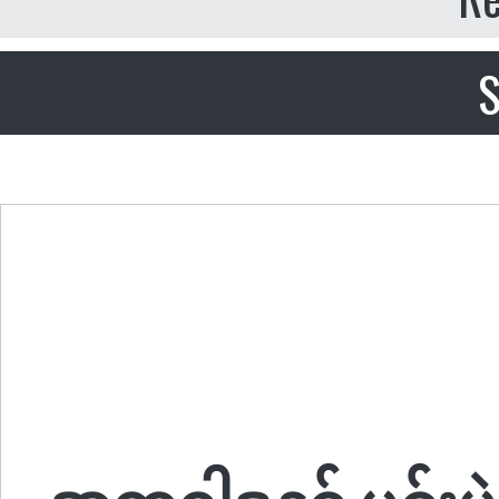
S
အတ္တဝါဒနှင့် မင်းမဲ