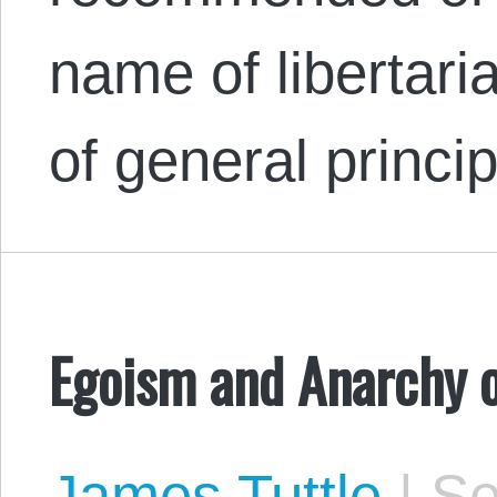
name of libertari
of general princi
Egoism and Anarchy 
James Tuttle
|
Se