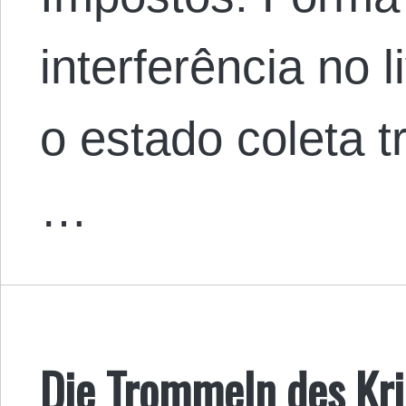
interferência no
o estado coleta t
…
Die Trommeln des Kr