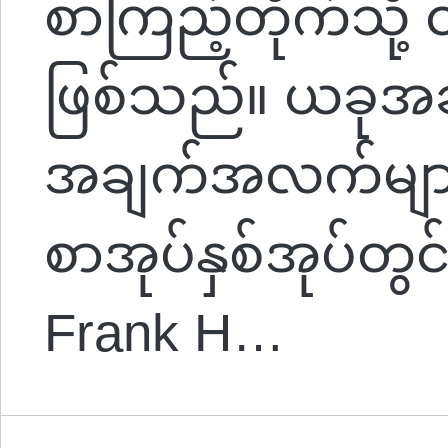
စာကြည့်တိုက်သို့ ထ
ဖြစ်သည်။ ယခုအချ
အချက်အလက်များ
စာအုပ်နှစ်အုပ်တွင
Frank H…