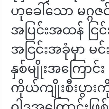
ဟုခေါ်သော မဂ္ဂဇင
အပြင်းအထန် ငြင်းခု
အငြင်းအခုံမှာ မင်
နှစ်မျိုးအကြောင်း
ကိုယ်ကျိုးစီးပွားက
ဝါဒအကြောင်းဖြစ