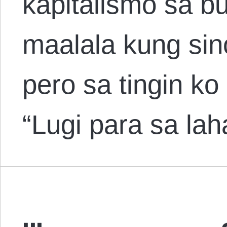
kapitalismo sa bu
maalala kung si
pero sa tingin k
“Lugi para sa lah