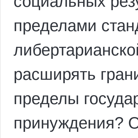
социальных рез
пределами стан
либертарианско
расширять гран
пределы госуда
принуждения? О