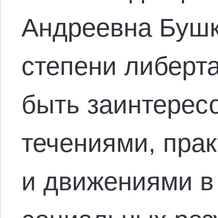
Андреевна Бушк
степени либерт
быть заинтерес
течениями, пра
и движениями в