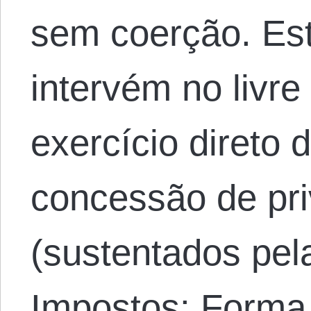
sem coerção. Est
intervém no livr
exercício direto 
concessão de pri
(sustentados pel
Impostos: Forma