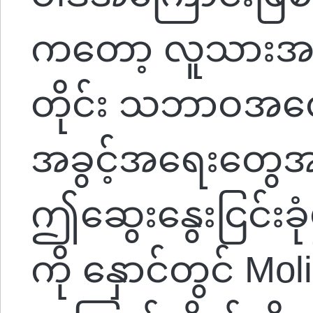
ကတော့ လူသားအဖြ
တိုင်း သဘာဝအလ
အခွင့်အရေးတွေအ
ဤဆွေးနွေးငြင်းခုံ
ကို နှောင်တွင် Mol