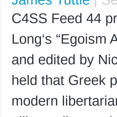
C4SS Feed 44 pr
Long‘s “Egoism 
and edited by Nic
held that Greek 
modern libertaria