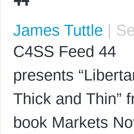
James Tuttle
|
Se
C4SS Feed 44
presents “Libert
Thick and Thin” 
book Markets Not