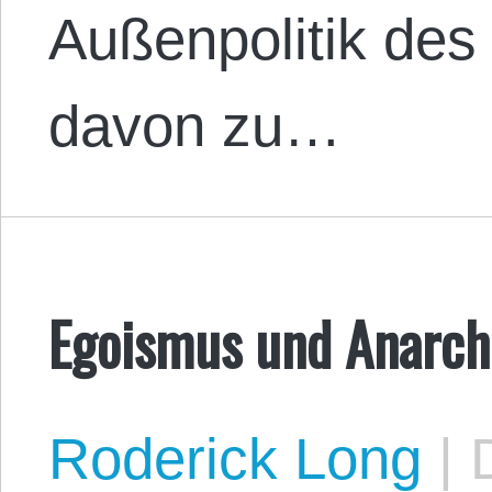
Außenpolitik des
davon zu…
Egoismus und Anarc
Roderick Long
|
D