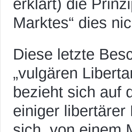
erklärt) die Prinz
Marktes“ dies ni
Diese letzte Besc
„vulgären Libert
bezieht sich au
einiger libertär
sich, von einem