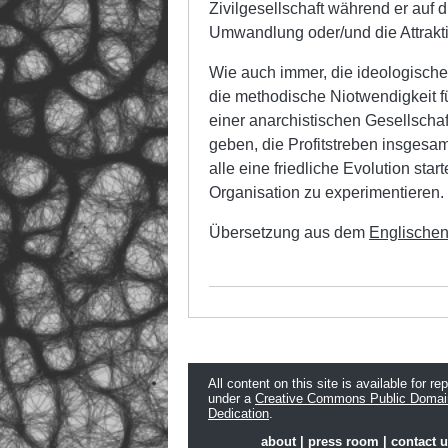
Zivilgesellschaft während er auf d
Umwandlung oder/und die Attraktivi
Wie auch immer, die ideologische P
die methodische Niotwendigkeit fü
einer anarchistischen Gesellschaft
geben, die Profitstreben insgesam
alle eine friedliche Evolution st
Organisation zu experimentieren.
Übersetzung aus dem
Englische
All content on this site is available for re
under a
Creative Commons Public Domai
Dedication
.
about
|
press room
|
contact 