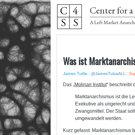
Center for a 
A Left Market Anarch
Was ist Marktanarch
James Tuttle
|
@JamesTulsaALL
|
Sup
Das „
Molinari Institut
“ beschreibt 
Marktanarchismus ist die Leh
Exekutive als ungerecht und 
Zwangsmittel. Der Staat soll
umgewandelt werden.
Kurz gefasst: Marktanarchismus b