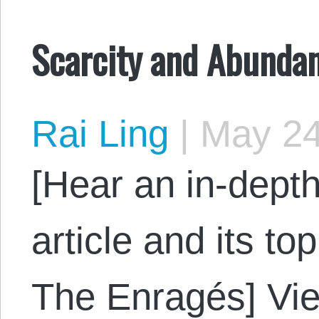
Scarcity and Abunda
Rai Ling
|
May 24
[Hear an in-depth
article and its to
The Enragés] Vi