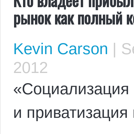
рынок как полный 
Kevin Carson
|
Se
2012
«Социализация 
и приватизация