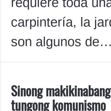
requiere toda una
carpintería, la ja
son algunos de
Sinong makikinabang
tungong komunismo