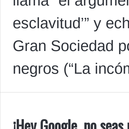
llama “el argumen
esclavitud’” y ech
Gran Sociedad po
negros (“La inc
¡Hey Google, no seas 