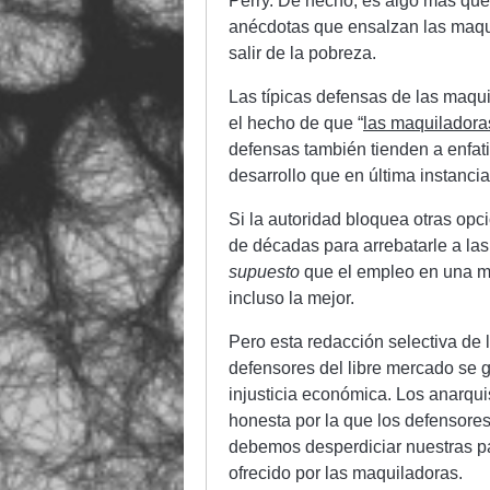
Perry. De hecho, es algo más que 
anécdotas que ensalzan las maq
salir de la pobreza.
Las típicas defensas de las maqu
el hecho de que “
las maquiladoras
defensas también tienden a enfat
desarrollo que en última instanci
Si la autoridad bloquea otras opci
de décadas para arrebatarle a la
supuesto
que el empleo en una m
incluso la mejor.
Pero esta redacción selectiva de l
defensores del libre mercado se g
injusticia económica. Los anarqu
honesta por la que los defensores
debemos desperdiciar nuestras pal
ofrecido por las maquiladoras.