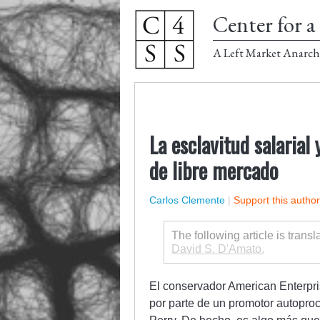
Center for a 
A Left Market Anarch
La esclavitud salaria
de libre mercado
Carlos Clemente
|
Support this autho
The following article is trans
David S. D'Amato.
El conservador American Enterpri
por parte de un promotor autoproc