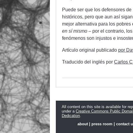
Puede ser que los defensores de
históricos, pero que aun así sig
mejor alternativa para los pobres
en sí mismo
– por el contrario, l
fenómenos son injustos e insoste
Artículo original publicado
por Da
Traducido del inglés por
Carlos C
All content on this site is available for re
under a
Creative Commons Public Domai
Dedication
.
about
|
press room
|
contact 