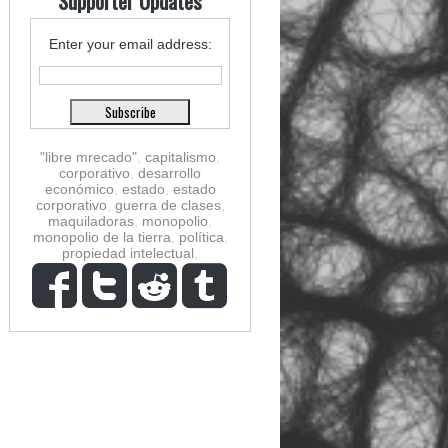
Supporter Updates
Enter your email address:
"libre mrecado"
,
capitalismo
,
corporativo
,
desarrollo
económico
,
estado
,
estado
corporativo
,
guerra de clases
,
maquiladoras
,
monopolio
,
monopolio de la tierra
,
política
,
propiedad intelectual
,