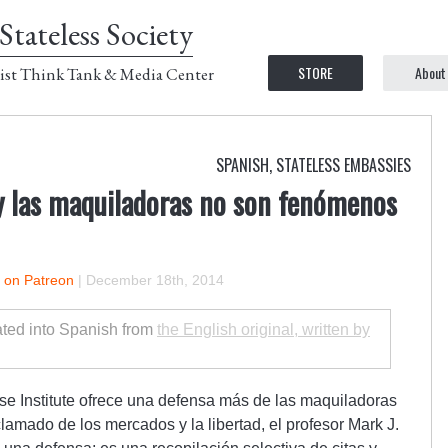
Stateless Society
STORE
About
ist Think Tank & Media Center
SPANISH
,
STATELESS EMBASSIES
l y las maquiladoras no son fenómenos
r on Patreon
|
December 18th, 2014
lated into Spanish from
the English original, written by
se Institute ofrece una defensa más de las maquiladoras
lamado de los mercados y la libertad, el profesor Mark J.