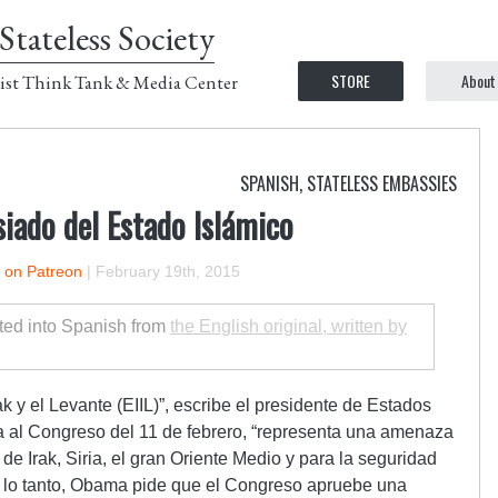
Stateless Society
STORE
About
ist Think Tank & Media Center
SPANISH
,
STATELESS EMBASSIES
iado del Estado Islámico
r on Patreon
|
February 19th, 2015
lated into Spanish from
the English original, written by
k y el Levante (EIIL)”, escribe el presidente de Estados
 al Congreso del 11 de febrero, “representa una amenaza
 de Irak, Siria, el gran Oriente Medio y para la seguridad
r lo tanto, Obama pide que el Congreso apruebe una