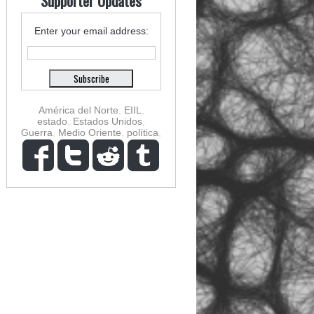
Supporter Updates
Enter your email address:
América del Norte
,
EIIL
,
estado
,
Estados Unidos
,
Guerra
,
Medio Oriente
,
política
,