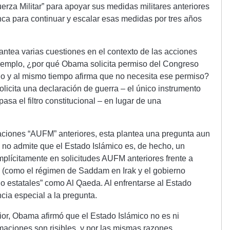
uerza Militar” para apoyar sus medidas militares anteriores
anca para continuar y escalar esas medidas por tres años
tea varias cuestiones en el contexto de las acciones
jemplo, ¿por qué Obama solicita permiso del Congreso
do y al mismo tiempo afirma que no necesita ese permiso?
olicita una declaración de guerra – el único instrumento
sa el filtro constitucional – en lugar de una
uaciones “AUFM” anteriores, esta plantea una pregunta aun
no admite que el Estado Islámico es, de hecho, un
plícitamente en solicitudes AUFM anteriores frente a
s” (como el régimen de Saddam en Irak y el gobierno
 no estatales” como Al Qaeda. Al enfrentarse al Estado
cia especial a la pregunta.
ior, Obama afirmó que el Estado Islámico no es ni
maciones son risibles, y por las mismas razones.