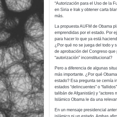
“Autorización para el Uso de la F
en Siria e Irak y obtener carta bl
más.
La propuesta AUFM de Obama plan
emprendidas por el estado. Por e
para hacer lo que ya está hacien
¿Por qué no se juega del todo y s
de aprobación del Congreso que pa
“autorización” inconstitucional?
Pero a diferencia de algunas sit
más importante. ¿Por qué Obama 
estado? Esa pregunta se cernía im
estados “delincuentes” o “fallido
talibán de Afganistán) y “actores
Islámico Obama le da una relevan
En un mensaje presidencial anter
islámico ni un estado. Ambas afir