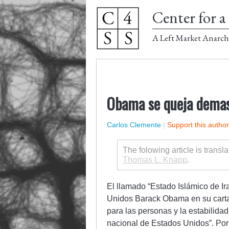
Center for a 
A Left Market Anarch
Obama se queja demas
Carlos Clemente
|
Support this autho
The folowing article is trans
Thomas L. Knapp
.
El llamado “Estado Islámico de Ira
Unidos Barack Obama en su carta
para las personas y la estabilidad
nacional de Estados Unidos”. Po