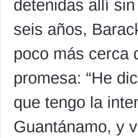
detenidas allí s
seis años, Bara
poco más cerca d
promesa: “He di
que tengo la inte
Guantánamo, y vo