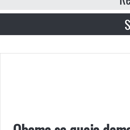
S
Obama se queja demas