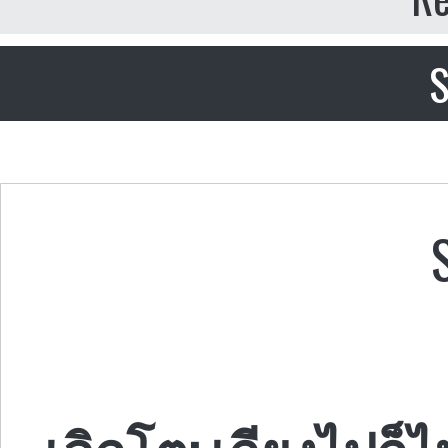
S
เลิกโต: เถียงไปก็ไ