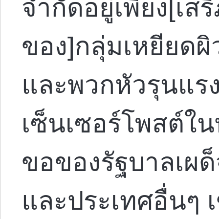
จำกัดอยู่เพียง[เ
ของ]กลุ่มเหยียดผ
และพวกหัวรุนแรงฝ
เซ็นเซอร์โพสต์ใน
ขอของรัฐบาลเผด็จ
และประเทศอื่นๆ เ