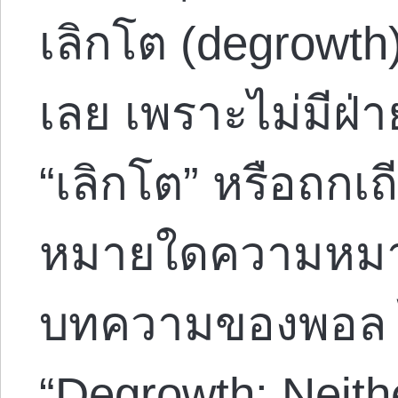
เลิกโต (degrowth
เลย เพราะไม่มีฝ่
“เลิกโต” หรือถกเ
หมายใดความหมาย
บทความของพอล ไค
“Degrowth: Neithe