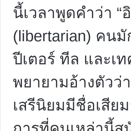
นี้เวลาพูดคำว่า “อ
(libertarian) คนมั
ปีเตอร์ ทีล และเท
พยายามอ้างตัวว่าเ
เสรีนิยมมีชื่อเสีย
การที่คนเหล่านี้ส