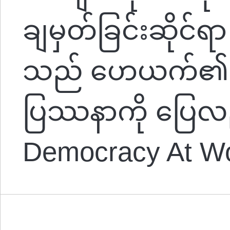
ချမှတ်ခြင်းဆိုင်ရာ 
သည် ဟေယက်၏ 
ပြဿနာကို ပြေလည
Democracy At W