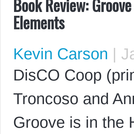
Book Review: Groove 
Elements
Kevin Carson
|
Ja
DisCO Coop (pri
Troncoso and Ann
Groove is in the