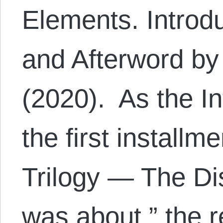
Elements. Introd
and Afterword by
(2020). As the In
the first installm
Trilogy — The D
was about ” the 