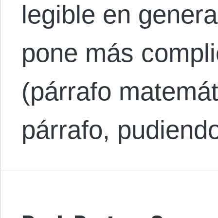
legible en genera
pone más complic
(párrafo matemát
párrafo, pudiend