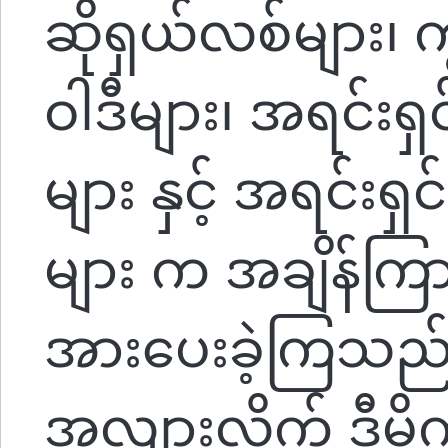
ဆိုရှယ်လစ်များ၊ ကွ
ဝါဒီများ၊ အရင်းရ
များ နှင့် အရင်းရ
များ က အချိန်ကြာ
အားပေးခဲ့ကြသည်။
အလျားလိုက် ဒီမို