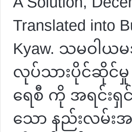
A Solution, Dece
Translated into 
Kyaw. သမဝါယမ
လုပ်သားပိုင်ဆိုင်မှု
ရေစီ ကို အရင်းရှင်
သော နည်းလမ်းအဖြစ