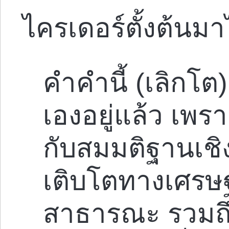
ไครเดอร์ตั้งต้นมาไ
คำคำนี้ (เลิกโ
เองอยู่แล้ว เพร
กับสมมติฐานเชิ
เติบโตทางเศรษ
สาธารณะ รวมถ