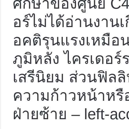
ศึกษาของศูนย์ C
อร์ไม่ได้อ่านงานเก
อคติรุนแรงเหมือนท
ภูมิหลัง ไครเดอร์
เสรีนิยม ส่วนฟิลลิ
ความก้าวหน้าหรื
ฝ่ายซ้าย – left-ac