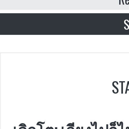
S
ST
เลิกโต: เถียงไปก็ไ