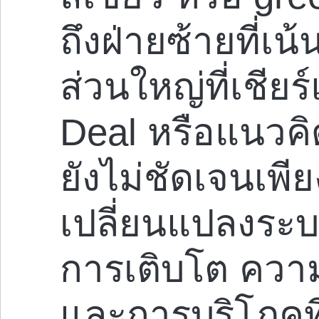
ถึงฝ่ายซ้ายที่เน
ส่วนใหญ่ที่เชี
Deal หรือแนวคิด
ยังไม่ชัดเจนเพี
เปลี่ยนแปลงระ
การเติบโต ควา
และการบริโภคที