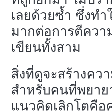
เลยด้วยซ้ำ ซึ่งทำ
มากต่อการตีควา
เขียนทั้งสาม
สิ่งที่ดูจะสร้างคว
สำหรับคนที่พยา
แนวคิดเลิกโตคื