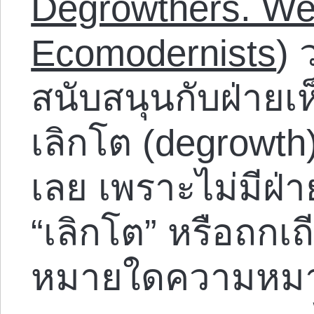
Degrowthers. We 
Ecomodernists
) 
สนับสนุนกับฝ่ายเห
เลิกโต (degrowth
เลย เพราะไม่มีฝ่
“เลิกโต” หรือถกเ
หมายใดความหมาย