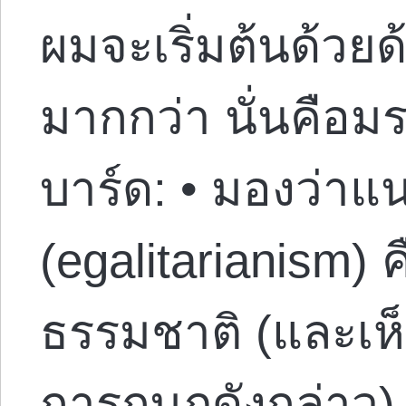
ผมจะเริ่มต้นด้วยด้
มากกว่า นั่นคือ
บาร์ด: • มองว่า
(egalitarianism)
ธรรมชาติ (และเห
การกบฏดังกล่าว) •