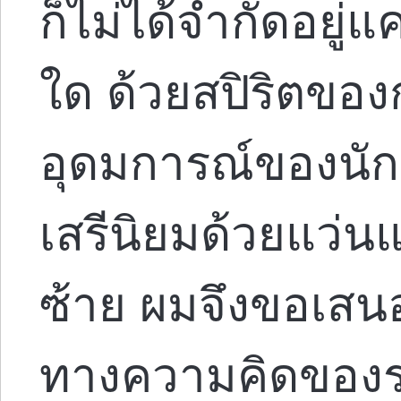
ก็ไม่ได้จำกัดอยู่แ
ใด ด้วยสปิริตข
อุดมการณ์ของนั
เสรีนิยมด้วยแว่น
ซ้าย ผมจึงขอเส
ทางความคิดของรอ