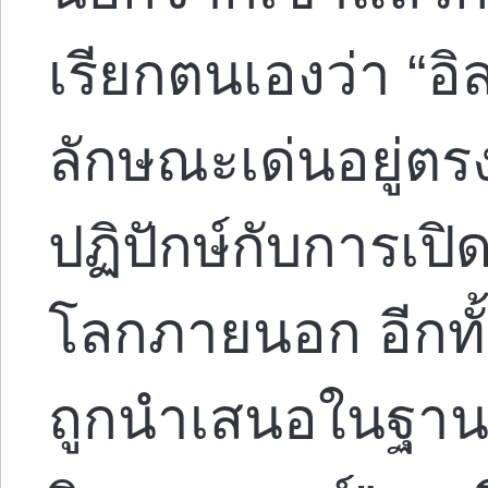
เรียกตนเองว่า “อิส
ลักษณะเด่นอยู่ตรง
ปฏิปักษ์กับการเป
โลกภายนอก อีกทั้งย
ถูกนำเสนอในฐานะ