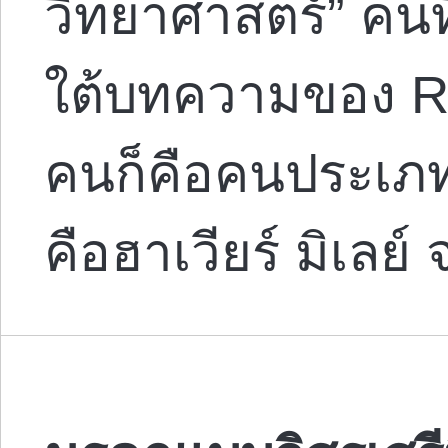
วิทยาศาสตร์” คน
ใต้บทความของ Re
คนก็คือคนประเภทน
คือฮาเวียร์ มิเลย