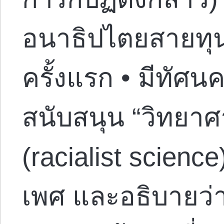
อนาธิปไตยสายทุน
ครั้งแรก • มีทัศน
สนับสนุน “วิทยาศา
(racialist science
เพศ และอธิบายว่