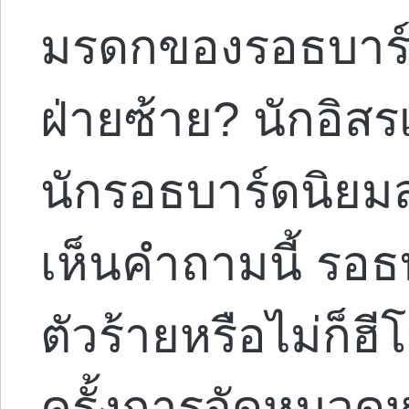
มรดกของรอธบาร์ด
ฝ่ายซ้าย? นักอิส
นักรอธบาร์ดนิยมส
เห็นคำถามนี้ รอธ
ตัวร้ายหรือไม่ก็ฮี
ครั้งการจัดหมวดหม