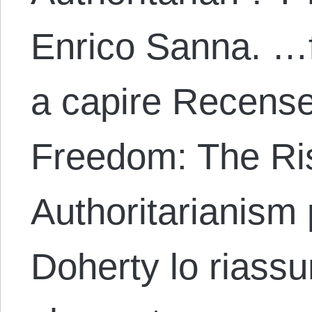
Enrico Sanna. …f
a capire Recens
Freedom: The Ris
Authoritarianism
Doherty lo riass