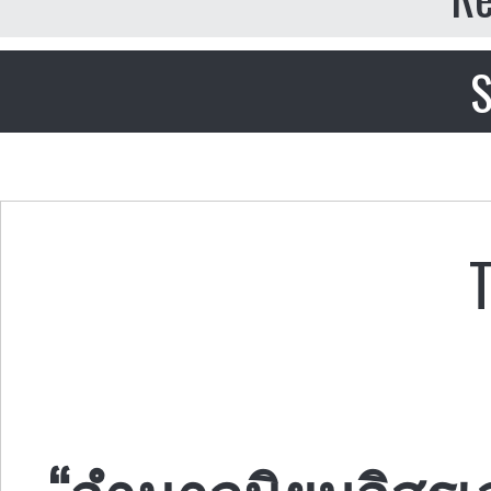
S
“อำนาจนิยมอิสรเส