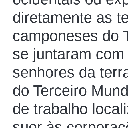
diretamente as t
camponeses do T
se juntaram com 
senhores da terr
do Terceiro Mund
de trabalho local
suor às corporaç