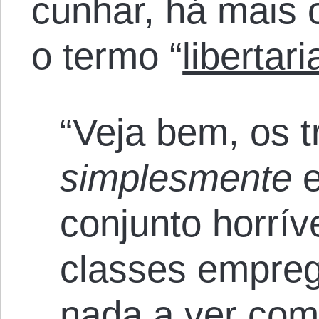
cunhar, há mais 
o termo “
libertar
“Veja bem, os 
simplesmente
e
conjunto horrív
classes empre
nada a ver com