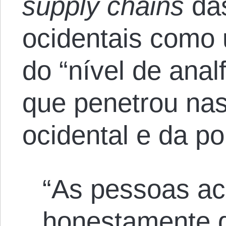
supply chains
das
ocidentais como
do “nível de ana
que penetrou na
ocidental e da p
“As pessoas ac
honestamente q