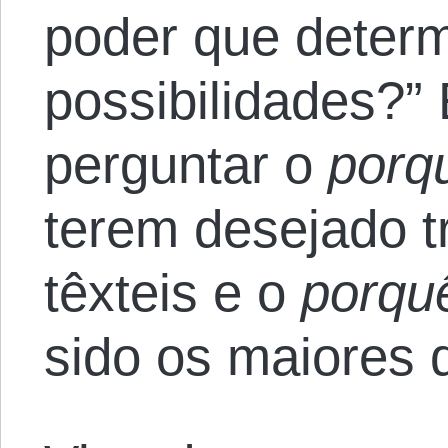
poder que determ
possibilidades?” 
perguntar o
porq
terem desejado t
têxteis e o
porq
sido os maiores 