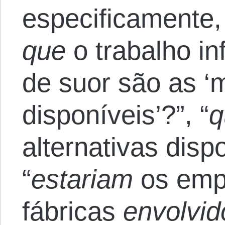
especificamente,
que
o trabalho in
de suor são as ‘m
disponíveis’?”, “
alternativas disp
“
estariam
os emp
fábricas
envolvid