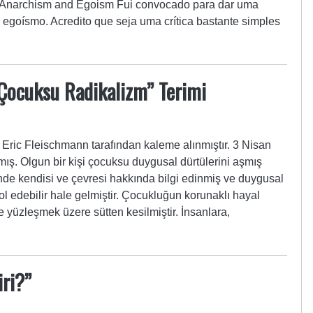
Anarchism and Egoism Fui convocado para dar uma
 egoísmo. Acredito que seja uma crítica bastante simples
Çocuksu Radikalizm” Terimi
ic Fleischmann tarafından kaleme alınmıştır. 3 Nisan
ş. Olgun bir kişi çocuksu duygusal dürtülerini aşmış
inde kendisi ve çevresi hakkında bilgi edinmiş ve duygusal
rol edebilir hale gelmiştir. Çocukluğun korunaklı hayal
 yüzleşmek üzere sütten kesilmiştir. İnsanlara,
iri?”