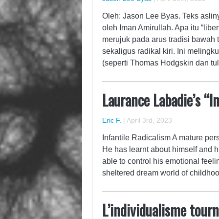
Oleh: Jason Lee Byas. Teks asliny
oleh Iman Amirullah. Apa itu “liber
merujuk pada arus tradisi bawah t
sekaligus radikal kiri. Ini meling
(seperti Thomas Hodgskin dan tul
Laurance Labadie’s “I
Eric F.
|
April 3rd, 2023
Infantile Radicalism A mature pe
He has learnt about himself and 
able to control his emotional feel
sheltered dream world of childho
L’individualisme tourn