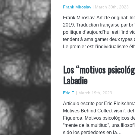
Frank Miroslav
|
March 30th, 2023
Frank Miroslav. Article original: 
2019. Traduction française par br
politique d’aujourd’hui est l’indi
tendent à amalgamer deux types d
Le premier est l’individualisme é
Los “motivos psicológ
Labadie
Eric F.
|
March 19th, 2023
Artículo escrito por Eric Fleischm
Motives Behind Collectivism”, de
Figueroa. ​Motivos psicológicos de
“mente de la multitud”, una filos
sido los perdedores en la…