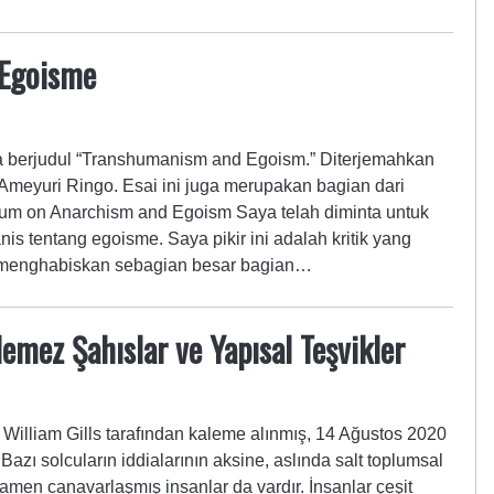
Egoisme
ya berjudul “Transhumanism and Egoism.” Diterjemahkan
Ameyuri Ringo. Esai ini juga merupakan bagian dari
 on Anarchism and Egoism Saya telah diminta untuk
s tentang egoisme. Saya pikir ini adalah kritik yang
 menghabiskan sebagian besar bagian…
lemez Şahıslar ve Yapısal Teşvikler
illiam Gills tarafından kaleme alınmış, 14 Ağustos 2020
Bazı solcuların iddialarının aksine, aslında salt toplumsal
amen canavarlaşmış insanlar da vardır. İnsanlar çeşit