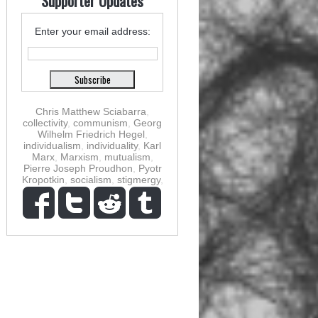
Supporter Updates
Enter your email address:
Chris Matthew Sciabarra
,
collectivity
,
communism
,
Georg
Wilhelm Friedrich Hegel
,
individualism
,
individuality
,
Karl
Marx
,
Marxism
,
mutualism
,
Pierre Joseph Proudhon
,
Pyotr
Kropotkin
,
socialism
,
stigmergy
,