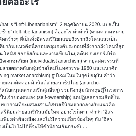
้ายคืออะไร
hat Is “Left-Libertarianism”. 2 พฤศจิกายน 2020. แปลเป็น
ซ้าย” (left-libertarianism) คืออะไร คำคำนี้ (ตามความหมาย
ดกว้างๆ ที่เป็นทั้งอิสรเสรีนิยมแบบถึงรากถึงโคนและเป็น
ียวกัน แนวคิดนี้ครอบคลุมองค์ประกอบที่ถึงรากถึงโคนที่สุด
น โธมัส ฮอดจ์สกิน และงานเขียนในยุคต้นของเฮอร์เบิร์ต
จเจกชนนิยม (individualist anarchism) จากยุคศตวรรษที่
ไตยสายตลาดกับกลุ่มซ้ายใหม่ในทศวรรษ 1960 และแนวคิด
ing market anarchism) รูปโฉมใหม่ในยุคปัจจุบัน คำว่า
อธิบายแนวคิดคอมมิวนิสต์สายอนาธิปไตย (anarcho-
สนับสนุนตลาดเสรีกลุ่มอื่นๆ) รวมถึงกลุ่มนักทฤษฎีในวงการ
็นเจ้าของตนเอง (self-ownership) แต่ปฏิเสธกรรมสิทธิ์ใน
ยายามที่จะผสมผสานอิสรเสรีนิยมสายกลางกับแนวคิด
เสรีนิยมสายอเมริกันสมัยใหม่ อย่างไรก็ตาม คำว่า “อิสร
็นเพียงคำพ้องเสียงและไม่มีความเกี่ยวข้องใดๆ กับ “อิสร
นี้ คงเป็นไปไม่ได้ที่จะให้คำนิยามอันกระชับ…