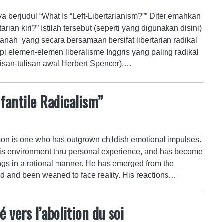
a berjudul “What Is “Left-Libertarianism?”” Diterjemahkan
tarian kiri?” Istilah tersebut (seperti yang digunakan disini)
anah yang secara bersamaan bersifat libertarian radikal
kupi elemen-elemen liberalisme Inggris yang paling radikal
isan-tulisan awal Herbert Spencer),…
nfantile Radicalism”
rson is one who has outgrown childish emotional impulses.
his environment thru personal experience, and has become
ings in a rational manner. He has emerged from the
od and been weaned to face reality. His reactions…
é vers l’abolition du soi