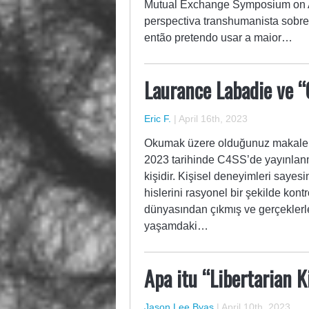
Mutual Exchange Symposium on 
perspectiva transhumanista sobre
então pretendo usar a maior…
Laurance Labadie ve “
Eric F.
|
April 16th, 2023
Okumak üzere olduğunuz makale Er
2023 tarihinde C4SS’de yayınlanmı
kişidir. Kişisel deneyimleri sayes
hislerini rasyonel bir şekilde kont
dünyasından çıkmış ve gerçeklerle
yaşamdaki…
Apa itu “Libertarian K
Jason Lee Byas
|
April 10th, 2023