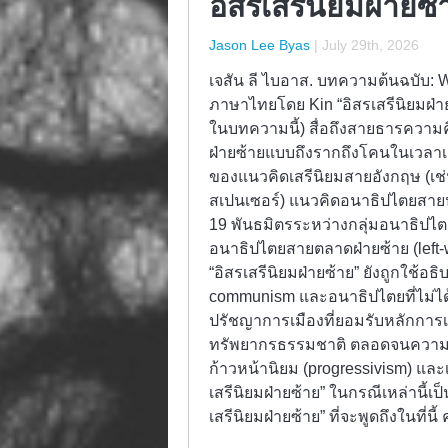
อิสรเสรีนิยมฝ่ายซ
Jason Lee Byas
|
July 29th, 2026
เจสัน ลี ไบอาส. บทความต้นฉบับ: W
ภาษาไทยโดย Kin “อิสรเสรีนิยมฝ่าย
ในบทความนี้) สื่อถึงสายธารความคิ
ฝ่ายซ้ายแบบถึงรากถึงโคนในเวลาเด
ของแนวคิดเสรีนิยมสายอังกฤษ (เช่
สเปนเซอร์) แนวคิดอนาธิปไตยสายปั
19 พันธมิตรระหว่างกลุ่มอนาธิป
อนาธิปไตยสายตลาดฝ่ายซ้าย (left-w
“อิสรเสรีนิยมฝ่ายซ้าย” ยังถูกใช้
communism และอนาธิปไตยที่ไม่ได้
ปรัชญาการเมืองที่ยอมรับหลักการเป
ทรัพยากรธรรมชาติ ตลอดจนความพ
ก้าวหน้านิยม (progressivism) และ
เสรีนิยมฝ่ายซ้าย” ในกรณีเหล่านี้เป
เสรีนิยมฝ่ายซ้าย” ที่จะพูดถึงในที่