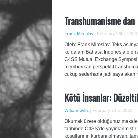
Transhumanisme dan 
Frank Miroslav
|
February 26th, 2023
Oleh: Frank Miroslav. Teks aslin
ke dalam Bahasa Indonesia oleh 
C4SS Mutual Exchange Symposium
memberikan perspektif transhumani
cukup sederhana jadi saya akan
Kötü İnsanlar: Düzelti
William Gillis
|
February 14th, 2023
Okumak üzere olduğunuz makale W
tarihinde C4SS’de yayınlanmıştır. 
koşullarının kurbanı olmayan, tam