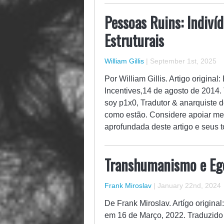
Pessoas Ruins: Indiví
Estruturais
William Gillis
|
September 1st, 2025
Por William Gillis. Artigo origina
Incentives,14 de agosto de 2014.
soy p1x0, Tradutor & anarquiste 
como estão. Considere apoiar me
aprofundada deste artigo e seus
Transhumanismo e Eg
Frank Miroslav
|
January 22nd, 2024
De Frank Miroslav. Artígo origin
em 16 de Março, 2022. Traduzido