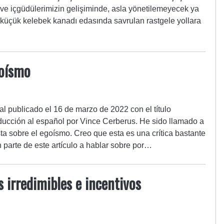
in ve içgüdülerimizin gelişiminde, asla yönetilemeyecek ya
üçük kelebek kanadı edasında savrulan rastgele yollara
oísmo
nal publicado el 16 de marzo de 2022 con el título
cción al español por Vince Cerberus. He sido llamado a
a sobre el egoísmo. Creo que esta es una crítica bastante
n parte de este artículo a hablar sobre por…
 irredimibles e incentivos