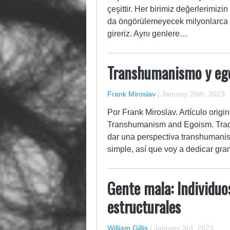
çeşittir. Her birimiz değerlerimiz
da öngörülemeyecek milyonlarca k
gireriz. Aynı genlere…
Transhumanismo y eg
Frank Miroslav
|
January 26th, 2023
Por Frank Miroslav. Artículo origi
Transhumanism and Egoism. Tradu
dar una perspectiva transhumanist
simple, así que voy a dedicar gra
Gente mala: Individuos
estructurales
William Gillis
|
January 3rd, 2023