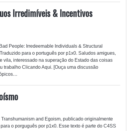
duos Irredimíveis & Incentivos
l: Bad People: Irredeemable Individuals & Structural
 Traduzido para o português por p1x0. Saludos amigues,
de vila, interessado na superação do Estado das coisas
u trabalho Clicando Aqui. [Ouça uma discussão
 tópicos…
oísmo
al: Transhumanism and Egoism, publicado originalmente
 para o porguguês por p1x0. Esse texto é parte do C4SS