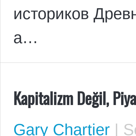
историков Древ
а…
Kapitalizm Değil, Piya
Gary Chartier
|
Se