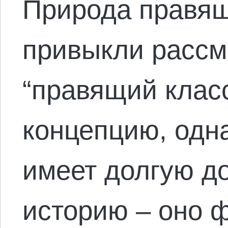
Природа правящ
привыкли рассм
“правящий класс
концепцию, одна
имеет долгую д
историю – оно ф