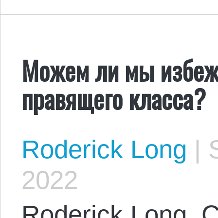
Можем ли мы избеж
правящего класса?
Roderick Long
|
S
2022
Roderick Long, 