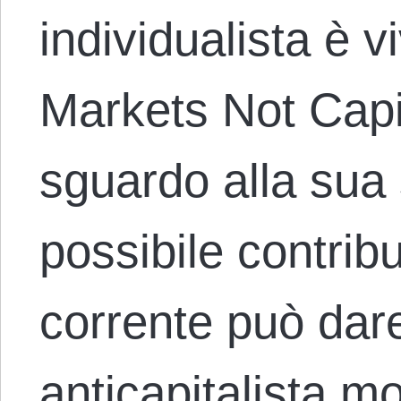
individualista è v
Markets Not Capi
sguardo alla sua s
possibile contrib
corrente può dar
anticapitalista m