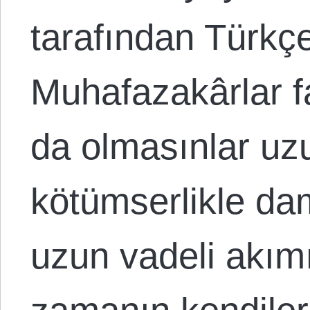
tarafından Türkçe’
Muhafazakârlar f
da olmasınlar uzu
kötümserlikle da
uzun vadeli akımı