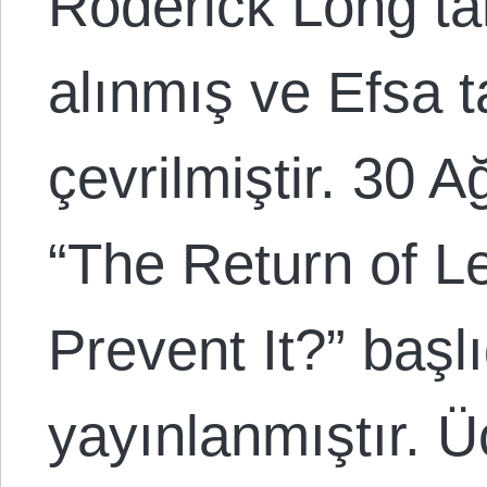
Roderick Long ta
alınmış ve Efsa t
çevrilmiştir. 30 
“The Return of L
Prevent It?” başlı
yayınlanmıştır. Üç