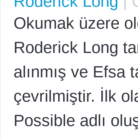
Roderick Long
|
O
Okumak üzere ol
Roderick Long ta
alınmış ve Efsa t
çevrilmiştir. İlk o
Possible adlı ol