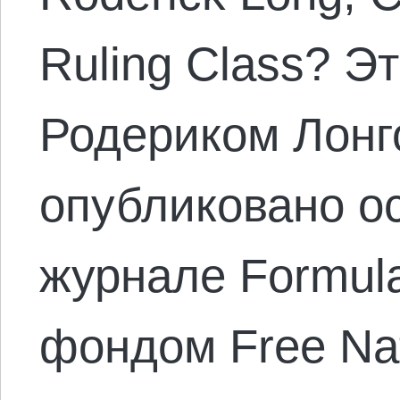
Ruling Class? Э
Родериком Лонг
опубликовано ос
журнале Formula
фондом Free Nat