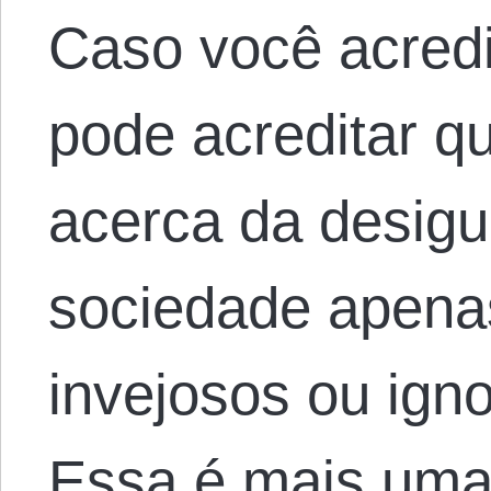
Caso você acredi
pode acreditar 
acerca da desig
sociedade apena
invejosos ou ign
Essa é mais uma