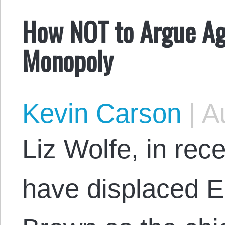
How NOT to Argue Aga
Monopoly
Kevin Carson
|
Au
Liz Wolfe, in re
have displaced E