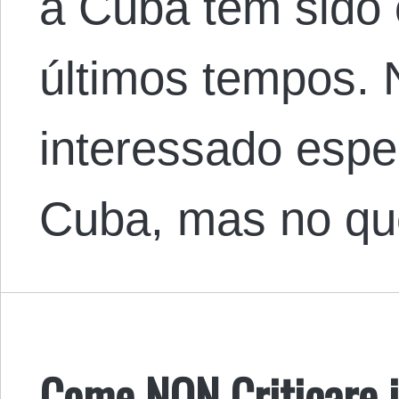
a Cuba tem sido 
últimos tempos. 
interessado esp
Cuba, mas no q
Come NON Criticare 