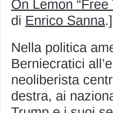
On Lemon “Free 
di
Enrico Sanna
.]
Nella politica am
Berniecratici all
neoliberista centri
destra, ai nazion
Trump e i suoi se