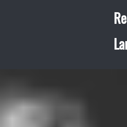
Re
La