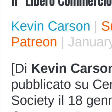
Kevin Carson
|
S
Patreon
|
January
[Di
Kevin Carso
pubblicato su Cen
Society il 18 genn