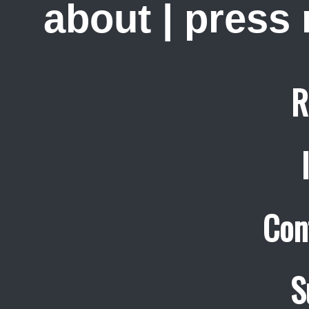
about
|
press
R
Con
S