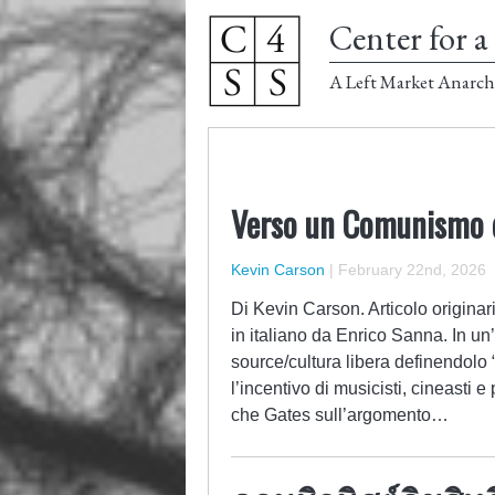
Center for a 
A Left Market Anarch
Verso un Comunismo 
Kevin Carson
|
February 22nd, 2026
Di Kevin Carson. Articolo origin
in italiano da Enrico Sanna. In un
source/cultura libera definendolo
l’incentivo di musicisti, cineasti e
che Gates sull’argomento…