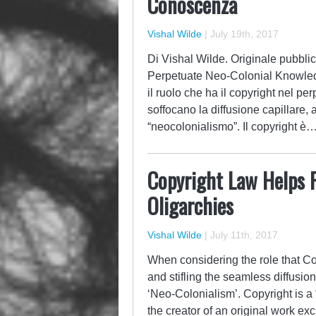
Conoscenza
Vishal Wilde
|
July 19th, 2017
Di Vishal Wilde. Originale pubblic
Perpetuate Neo-Colonial Knowled
il ruolo che ha il copyright nel pe
soffocano la diffusione capillare,
“neocolonialismo”. Il copyright è
Copyright Law Helps 
Oligarchies
Vishal Wilde
|
July 11th, 2017
When considering the role that C
and stifling the seamless diffusion
‘Neo-Colonialism’. Copyright is a “
the creator of an original work exc