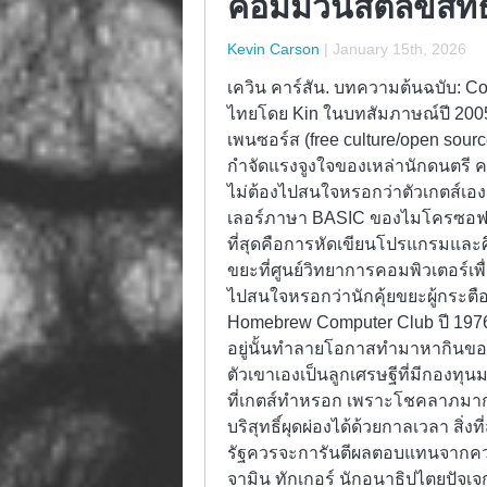
คอมมิวนิสต์ลิขสิทธิ
Kevin Carson
|
January 15th, 2026
เควิน คาร์สัน. บทความต้นฉบับ:
ไทยโดย Kin ในบทสัมภาษณ์ปี 20
เพนซอร์ส (free culture/open sour
กำจัดแรงจูงใจของเหล่านักดนตรี 
ไม่ต้องไปสนใจหรอกว่าตัวเกตส์เอ
เลอร์ภาษา BASIC ของไมโครซอฟท์ขึ
ที่สุดคือการหัดเขียนโปรแกรมและศึ
ขยะที่ศูนย์วิทยาการคอมพิวเตอร์เพ
ไปสนใจหรอกว่านักคุ้ยขยะผู้กระตื
Homebrew Computer Club ปี 1976 เ
อยู่นั้นทำลายโอกาสทำมาหากินของต
ตัวเขาเองเป็นลูกเศรษฐีที่มีกองทุน
ที่เกตส์ทำหรอก เพราะโชคลาภมากม
บริสุทธิ์ผุดผ่องได้ด้วยกาลเวลา สิ่ง
รัฐควรจะการันตีผลตอบแทนจากความ
จามิน ทักเกอร์ นักอนาธิปไตยปัจเจ