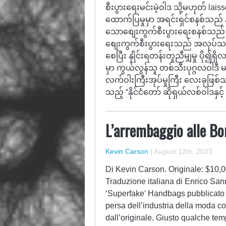
စီးပွားရေးမင်းမဲ့ဝါဒ သို့မဟုတ် la
ထောက်ပြမှုမှာ အရင်းရှင်စနစ်သည် 
သောစျေးကွက်စီးပွားရေးစနစ်သည်
စျေးကွက်စီးပွားရေးသည် အလုပ်သမား
စေပြီး နှိုင်းရတန်းတူညီမျှမှု ပိ
မှာ ကွယ်လွန်သူ တစ်သီးပုဂ္ဂလဝါဒီ 
လက်ဝါးကြီးအုပ်မှုကြီး လေးခုဖြစ်
သည့် “နိုင်ငံတော် ဆိုရှယ်လစ်ဝါဒနှင့်
L’arrembaggio alle Bo
Kevin Carson
|
August 12th, 2023
Di Kevin Carson. Originale: $10,
Traduzione italiana di Enrico Sanna
‘Superfake’ Handbags pubblicato 
persa dell’industria della moda con
dall’originale. Giusto qualche t