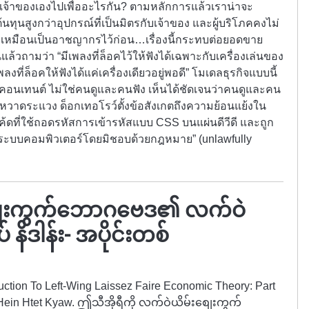
ตัวเจ้าของเองไปเพื่ออะไรกัน? ตามหลักการแล้วเราน่าจะ
ต้นทุนสูงกว่าอุปกรณ์ที่เป็นมิตรกับเจ้าของ และผู้บริโภคคงไม่
เขาเหมือนเป็นอาชญากรไว้ก่อน…เรื่องนี้กระทบต่อยอดขาย
แล้วถามว่า “มีเพลงที่ล็อคไว้ให้ฟังได้เฉพาะกับเครื่องเล่นของ
ที่ล็อคให้ฟังได้แค่เครื่องเดียวอยู่พอดี” โมเดลธุรกิจแบบนี้
องคอนเทนต์ ไม่ใช่คนดูและคนฟัง เห็นได้ชัดเจนว่าคนดูและคน
อยหวาดระแวง ด็อกเทอโรว์ตั้งข้อสังเกตถึงความย้อนแย้งใน
ดที่ใช้ถอดรหัสการเข้ารหัสแบบ CSS บนแผ่นดีวีดี และถูก
้ำระบบคอมพิวเตอร์โดยมิชอบด้วยกฎหมาย” (unlawfully
ေးကွက်ဘောဂဗေဒ၏ လက်ဝဲ
 နိဒါန်း- အပိုင်းတစ်
oduction To Left-Wing Laissez Faire Economic Theory: Part
 Hein Htet Kyaw. ဤသီအိုရီကို လက်ဝဲယိမ်းစျေးကွက်