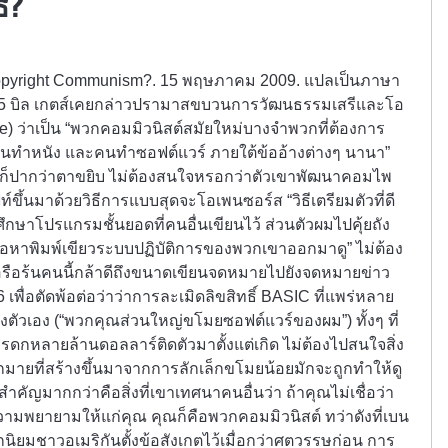
์?
 Copyright Communism?. 15 พฤษภาคม 2009. แปลเป็นภาษา
05 บิล เกตส์เคยกล่าวปรามาสขบวนการวัฒนธรรมเสรีและโอ
ce) ว่าเป็น “พวกคอมมิวนิสต์สมัยใหม่บางจำพวกที่ต้องการ
คนทำหนัง และคนทำซอฟต์แวร์ ภายใต้ข้ออ้างต่างๆ นานา”
งก็ปากว่าตาขยิบ ไม่ต้องสนใจหรอกว่าตัวเขาพัฒนาคอมไพ
้นมาด้วยวิธีการแบบสุดจะโอเพนซอร์ส “วิธีเตรียมตัวที่ดี
กษาโปรแกรมชั้นยอดที่คนอื่นเขียนไว้ ส่วนตัวผมไปคุ้ยถัง
ื่อหาพิมพ์เขียวระบบปฏิบัติการของพวกเขาออกมาดู” ไม่ต้อง
อรือร้นคนนี้กล้าดีถึงขนาดเขียนจดหมายไปยังจดหมายข่าว
พื่อตัดพ้อต่อว่าว่าการละเมิดลิขสิทธิ์ BASIC ที่แพร่หลาย
ัวเอง (“พวกคุณส่วนใหญ่ขโมยซอฟต์แวร์ของผม”) ทั้งๆ ที่
มรดกหลายล้านดอลลาร์ติดตัวมาตั้งแต่เกิด ไม่ต้องไปสนใจสิ่ง
ายที่สร้างขึ้นมาจากการลักเล็กขโมยน้อยมักจะถูกทำให้ดู
ที่สำคัญมากกว่าคือสิ่งที่เขาเทศนาคนอื่นว่า ถ้าคุณไม่เชื่อว่า
พยายามให้แก่คุณ คุณก็คือพวกคอมมิวนิสต์ ทว่าดังที่เบน
กนิยมชาวอเมริกันตั้งข้อสังเกตไว้เมื่อกว่าศตวรรษก่อน การ