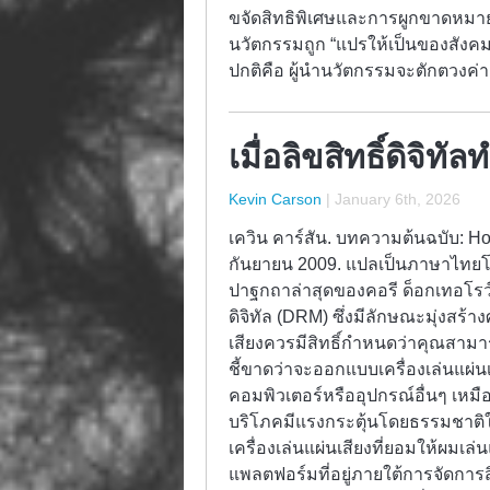
ขจัดสิทธิพิเศษและการผูกขาดหมา
นวัตกรรมถูก “แปรให้เป็นของสังคม
ปกติคือ ผู้นำนวัตกรรมจะตักตวงค
เมื่อลิขสิทธิ์ดิจิทั
Kevin Carson
|
January 6th, 2026
เควิน คาร์สัน. บทความต้นฉบับ: H
กันยายน 2009. แปลเป็นภาษาไทยโด
ปาฐกถาล่าสุดของคอรี ด็อกเทอโรว์ ใ
ดิจิทัล (DRM) ซึ่งมีลักษณะมุ่งสร้าง
เสียงควรมีสิทธิ์กำหนดว่าคุณสามารถ
ชี้ขาดว่าจะออกแบบเครื่องเล่นแผ่น
คอมพิวเตอร์หรืออุปกรณ์อื่นๆ เหมือน
บริโภคมีแรงกระตุ้นโดยธรรมชาติในท
เครื่องเล่นแผ่นเสียงที่ยอมให้ผมเล
แพลตฟอร์มที่อยู่ภายใต้การจัดการส