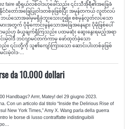
issez faire ဆိုရှယ်လစ်ဝါဒဟုခေါ်သည်။ ၎င်းသီအိုရီ၏အခြေခံ
နိုင်ငံတော်အခြေပြုဝါဒတစ်ခုဖြစ်ပြီး အမှန်တကယ် လွတ်လပ်
 ဘယ်သောအခါမှမရှိခဲ့ဘူးသေးဟူ၍။ စစ်မှန်လွတ်လပ်သော
အတွက် ပိုမိုကောင်းမွန်သောအခြေအနေများ ပိုမိုဖြစ်ပေါ်
ု၍ရှိလာမည်ဟု ခံယူချက်ရှိကြသည်။ ပထမဆုံး ဆွေးနွေးရမည့်အရာ
မင်းမဲ့ဝါဒီ ဘင်ဂျာမင်တက်ကာမှ ဖော်ထုတ်ခဲ့သော
သည်။ ၎င်းတို့ကို သူ၏ကျော်ကြားသော ဆောင်းပါးတစ်ခုဖြစ်
 မင်းမဲ့ဝါဒ-…
rse da 10.000 dollari
000 Handbags? Arrrr, Matey! del 29 giugno 2023.
. Con un articolo dal titolo “Inside the Delirious Rise of
sul New York Times,” Amy X. Wang parla della guerra
tro le borse di lusso contraffatte indistinguibili
empo…