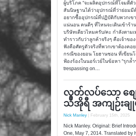
ผู้บริโภค “จะผลิตอุปกรณ์ที่โจมตี
สันนิษฐานได้ว่าอุปกรณ์ที่ว่าย่อมมี
อยากซื้ออุปกรณ์ที่ปฏิบัติกับพวก
แน่นอน คนดีๆ ที่ไหนจะเดินเข้าร้าน
บริษัทเดียวไหมครับ/คะ กำลังตามเพลง
ทำราวกับว่าลูกค้าจริงๆ คือเจ้าข
ฟังคือศัตรูตัวจริงที่พวกเขาต้องค
กรณีของยอน โยฮานซอน ที่เขียนโค้
ฟ้องร้องในนอร์เวย์ในข้อหา “รุกล
trespassing on…
လွတ်လပ်သော စျ
သီအိုရီ အကျဉ်းချုပ်
Nick Manley
|
February 15th, 2025
Nick Manley. Original: Brief Intr
One, May 7, 2014. Translated by