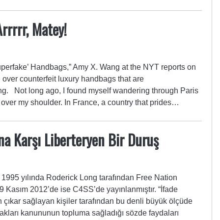
rrrr, Matey!
‘Superfake’ Handbags,” Amy X. Wang at the NYT reports on
e over counterfeit luxury handbags that are
hing. Not long ago, I found myself wandering through Paris
over my shoulder. In France, a country that prides…
na Karşı Liberteryen Bir Duruş
995 yılında Roderick Long tarafından Free Nation
9 Kasım 2012’de ise C4SS’de yayınlanmıştır. “İfade
 çıkar sağlayan kişiler tarafından bu denli büyük ölçüde
f hakları kanununun topluma sağladığı sözde faydaları