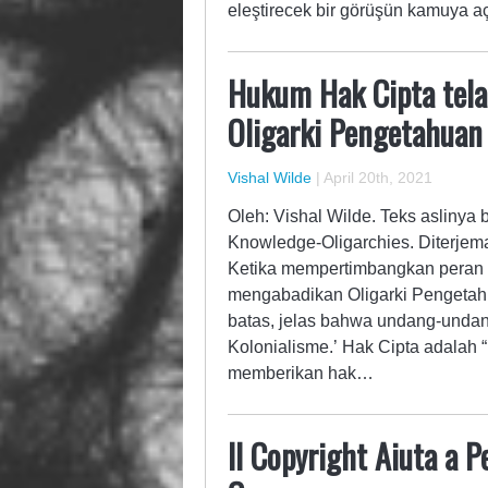
eleştirecek bir görüşün kamuya aç
Hukum Hak Cipta te
Oligarki Pengetahuan
Vishal Wilde
|
April 20th, 2021
Oleh: Vishal Wilde. Teks aslinya
Knowledge-Oligarchies. Diterje
Ketika mempertimbangkan peran
mengabadikan Oligarki Pengeta
batas, jelas bahwa undang-undan
Kolonialisme.’ Hak Cipta adalah
memberikan hak…
Il Copyright Aiuta a P