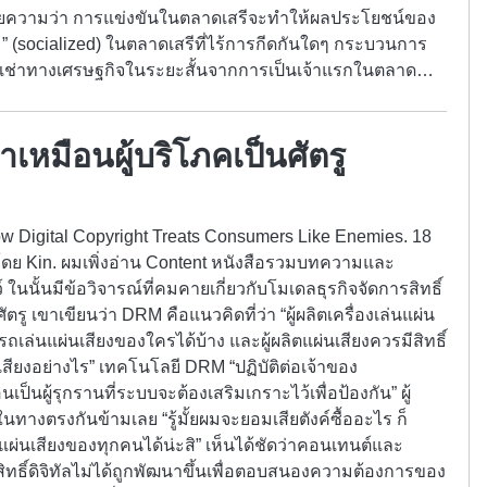
ยความว่า การแข่งขันในตลาดเสรีจะทำให้ผลประโยชน์ของ
” (socialized) ในตลาดเสรีที่ไร้การกีดกันใดๆ กระบวนการ
่าเช่าทางเศรษฐกิจในระยะสั้นจากการเป็นเจ้าแรกในตลาด…
ลทำเหมือนผู้บริโภคเป็นศัตรู
ow Digital Copyright Treats Consumers Like Enemies. 18
ย Kin. ผมเพิ่งอ่าน Content หนังสือรวมบทความและ
นนั้นมีข้อวิจารณ์ที่คมคายเกี่ยวกับโมเดลธุรกิจจัดการสิทธิ์
ศัตรู เขาเขียนว่า DRM คือแนวคิดที่ว่า “ผู้ผลิตเครื่องเล่นแผ่น
เล่นแผ่นเสียงของใครได้บ้าง และผู้ผลิตแผ่นเสียงควรมีสิทธิ์
เสียงอย่างไร” เทคโนโลยี DRM “ปฏิบัติต่อเจ้าของ
เป็นผู้รุกรานที่ระบบจะต้องเสริมเกราะไว้เพื่อป้องกัน” ผู้
างตรงกันข้ามเลย “รู้มั้ยผมจะยอมเสียตังค์ซื้ออะไร ก็
่นแผ่นเสียงของทุกคนได้น่ะสิ” เห็นได้ชัดว่าคอนเทนต์และ
ิทธิ์ดิจิทัลไม่ได้ถูกพัฒนาขึ้นเพื่อตอบสนองความต้องการของ