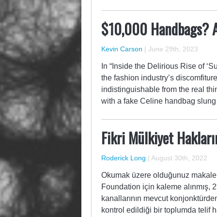
$10,000 Handbags? Ar
Kevin Carson
|
June 29th, 2023
In “Inside the Delirious Rise of 
the fashion industry’s discomfitur
indistinguishable from the real t
with a fake Celine handbag slung 
Fikri Mülkiyet Hakları
Roderick Long
|
August 30th, 2022
Okumak üzere olduğunuz makale 1
Foundation için kaleme alınmış, 2
kanallarının mevcut konjonktürden
kontrol edildiği bir toplumda teli