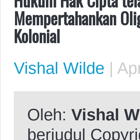
Mempertahankan Olig
Kolonial
Vishal Wilde
|
Apr
Oleh:
Vishal W
berjudul
Copyri