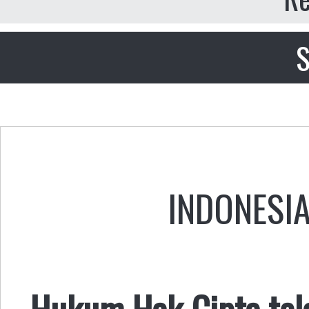
S
INDONESI
Hukum Hak Cipta te