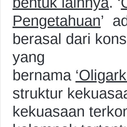
bentuk lainnya
. ‘
Pengetahuan
’ ad
berasal dari kons
yang
bernama
‘Oligark
struktur kekuasa
kekuasaan terkon