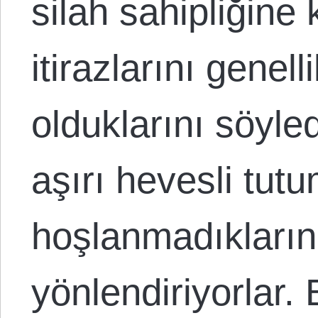
silah sahipliğine 
itirazlarını genell
olduklarını söyledi
aşırı hevesli tut
hoşlanmadıklarını
yönlendiriyorlar. 