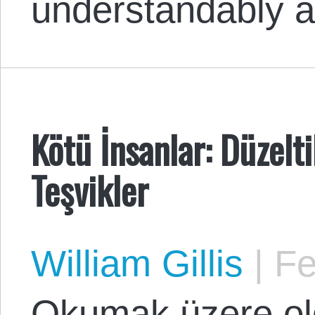
understandably a
Kötü İnsanlar: Düzelt
Teşvikler
William Gillis
|
Fe
Okumak üzere o