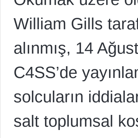
William Gills tar
alınmış, 14 Ağus
C4SS’de yayınlan
solcuların iddiala
salt toplumsal ko