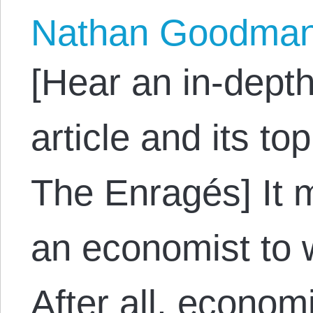
Nathan Goodma
[Hear an in-depth
article and its to
The Enragés] It 
an economist to w
After all, econom