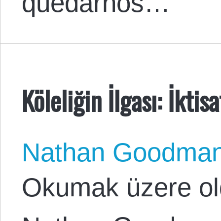
quedarnos…
Köleliğin İlgası: İktis
Nathan Goodma
Okumak üzere ol