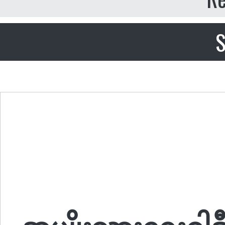
S
အမျိုးသားရေးဝါဒီ