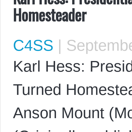
Homesteader
C4SS
|
Septembe
Karl Hess: Presi
Turned Homestea
Anson Mount (Mo