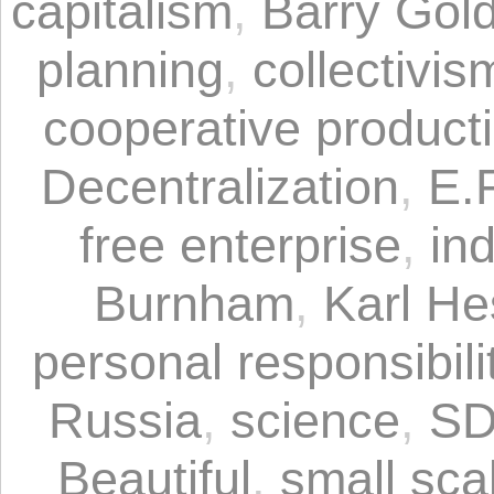
capitalism
,
Barry Gol
planning
,
collectivis
cooperative product
Decentralization
,
E.
free enterprise
,
in
Burnham
,
Karl He
personal responsibili
Russia
,
science
,
S
Beautiful
,
small sca