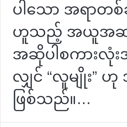
ပါသော အရာတစ်ခုမှ
ဟူသည့် အယူအဆပ
အဆိုပါစကားလုံးအာ
လျှင် “လူမျိုး” ဟု 
ဖြစ်သည်။…