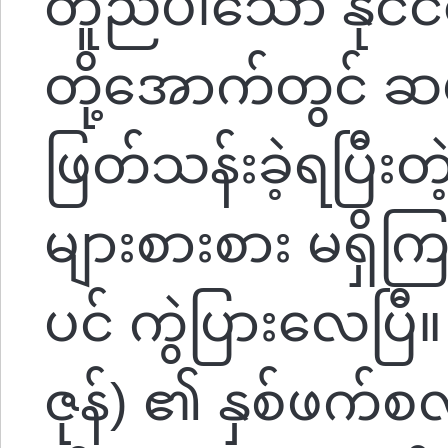
တူညီပါသော နိုင်ငံရ
တို့အောက်တွင် ဆယ
ဖြတ်သန်းခဲ့ရပြီးတဲ
များစားစား မရှ
ပင် ကွဲပြားလေပြီ။
ဇုန်) ၏ နှစ်ဖက်စ