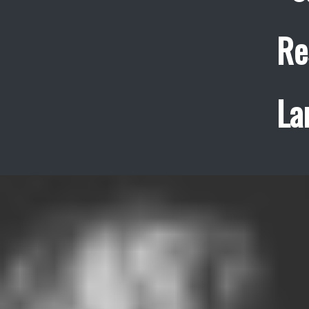
Re
La