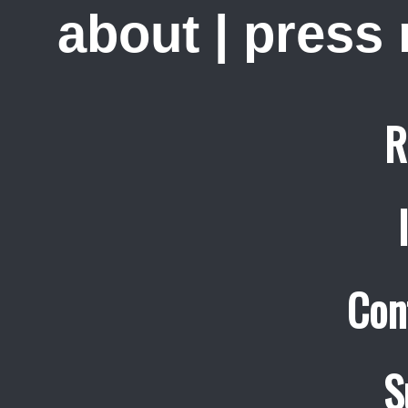
about
|
press
R
Con
S