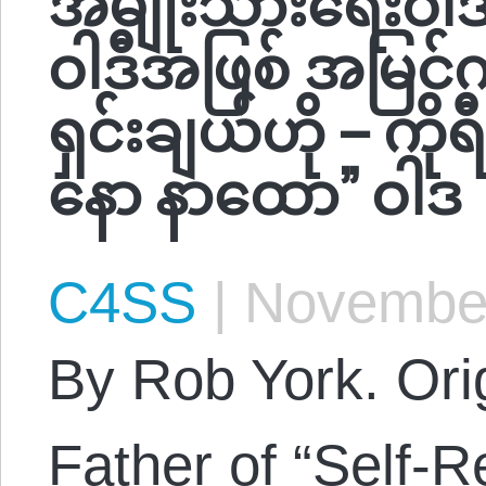
ဝါဒီအဖြစ် အမြင်က
ရှင်းချယ်ဟို – ကိ
နော နာထော” ဝါဒ
C4SS
|
November
By Rob York. Orig
Father of “Self-R