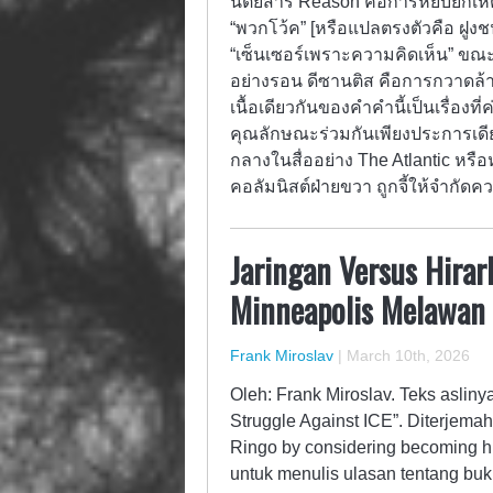
นิตยสาร Reason คือการหยิบยกเหตุก
“พวกโว้ค” [หรือแปลตรงตัวคือ ฝูงชนผ
“เซ็นเซอร์เพราะความคิดเห็น” ขณะ
อย่างรอน ดีซานติส คือการกวาดล้
เนื้อเดียวกันของคำคำนี้เป็นเรื่องที
คุณลักษณะร่วมกันเพียงประการเดียว 
กลางในสื่ออย่าง The Atlantic หร
คอลัมนิสต์ฝ่ายขวา ถูกจี้ให้จำกัด
Jaringan Versus Hira
Minneapolis Melawan 
Frank Miroslav
|
March 10th, 2026
Oleh: Frank Miroslav. Teks asliny
Struggle Against ICE”. Diterjem
Ringo by considering becoming hi
untuk menulis ulasan tentang buk