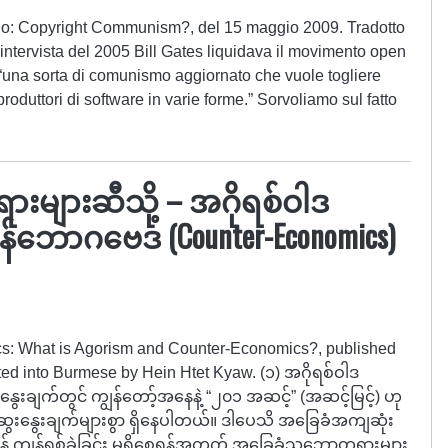
ario: Copyright Communism?, del 15 maggio 2009. Tradotto
’intervista del 2005 Bill Gates liquidava il movimento open
 “una sorta di comunismo aggiornato che vuole togliere
 produttori di software in varie forme.” Sorvoliamo sul fatto
ျားဆီသို့ – အဂိုရစ်ဝါဒ
်ပြန်ဘောဂဗေဒ (Counter-Economics)
sics: What is Agorism and Counter-Economics?, published
ed into Burmese by Hein Htet Kyaw. (၁) အဂိုရစ်ဝါဒ
းချက်တွင် ကျွန်တော့်အနေနဲ့ “၂၀၁ အဆင့်” (အဆင့်မြင့်) ဟု
 ဆွေးနွေးချက်များစွာ ရှိနေပါတယ်။ ဒါပေသိ အခြေခံအကျဆုံး
 ကျန်ရစ်ခဲ့ခြင်း မရှိစေရန်အတွက် အခြေခံသဘောတရားများ