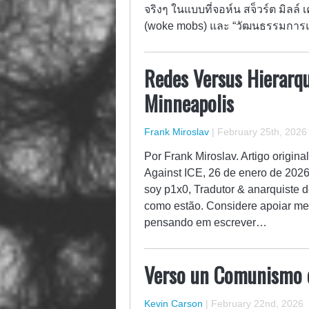
จริงๆ ในแบบที่จอห์น สจ็วร์ต มิลล์
(woke mobs) และ “วัฒนธรรมกา
Redes Versus Hierarqu
Minneapolis
Frank Miroslav
|
February 25th, 2026
Por Frank Miroslav. Artigo origin
Against ICE, 26 de enero de 2026
soy p1x0, Tradutor & anarquiste 
como estão. Considere apoiar meu
pensando em escrever…
Verso un Comunismo 
Kevin Carson
|
February 22nd, 2026