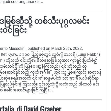
enjadi seorang anarkis…
စ်ဆီသို့ တစ်သီးပုဂ္ဂလမင်း
းဝင်ခြင်း
rner to Mussolini, published on March 28th, 2022.
tet Kyaw. ၁၉၁၀ ပြည့်နှစ်တွင် လူဝီဂျီ ဖာဘရီ (Luigi Fabbri)
rghi) တို့သည် ၎င်းတို့၏ မိတ်ဆွေဖြစ်သူအား ကွာရှင်းပြတ်စဲ၍
းသမီးတစ်ဦးကို ပြန်ပေးဆွဲခဲ့ကြသည်။ ၎င်းတို့သည် ထို
းဆောင်နိုင်သည့် ကိုယ်အင်္ဂါချို့ယွင်းသူဖြစ်ကြောင်း ဆရာဝန်
ြောဆိုစေရန်အတွက် ၎င်း၏ဆန္ဒမပါဘဲ သားဖွားမီးယပ်ဆိုင်ရာ
ြုလုပ်ခိုင်းခဲ့ကြသည်။ ၎င်းတို့သုံးဦးစလုံးသည် အီတလီ မင်း
သော ခေါင်းဆောင်များဖြစ်ကြပြီး…
rtalia, di David Graeber