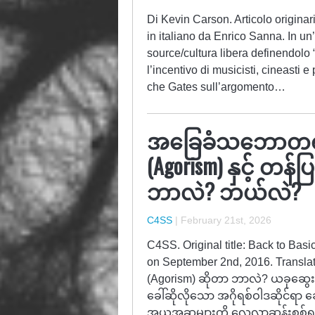
Di Kevin Carson. Articolo origin
in italiano da Enrico Sanna. In un
source/cultura libera definendolo
l’incentivo di musicisti, cineasti e
che Gates sull’argomento…
အခြေခံသဘောတရားမ
(Agorism) နှင့် တန
ဘာလဲ? ဘယ်လဲ?
C4SS
|
February 21st, 2026
C4SS. Original title: Back to Ba
on September 2nd, 2016. Translat
(Agorism) ဆိုတာ ဘာလဲ? ယခုဆွေးနွေ
ခေါ်ဆိုလိုသော အဂိုရစ်ဝါဒဆိုင်ရာ
အယူအဆများကို လေ့လာဆန်းစစ်ရန်