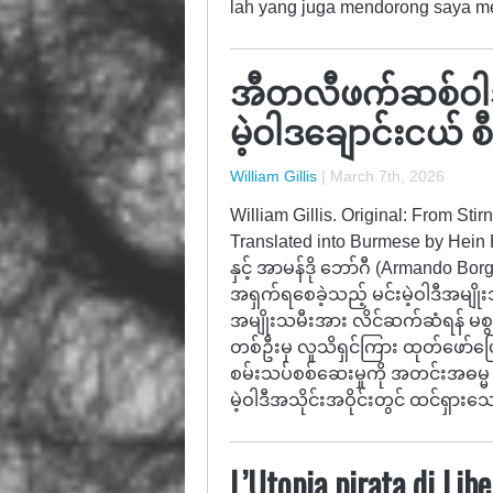
lah yang juga mendorong saya m
အီတလီဖက်ဆစ်ဝါဒမြ
မဲ့‌ဝါဒချောင်းငယ် စီ
William Gillis
|
March 7th, 2026
William Gillis. Original: From Sti
Translated into Burmese by Hein H
နှင့် အာမန်ဒို ဘော်ဂီ (Armando Bo
အရှက်ရစေခဲ့သည့် မင်းမဲ့ဝါဒီအမျို
အမျိုးသမီးအား လိင်ဆက်ဆံရန် မစွမ်
တစ်ဦးမှ လူသိရှင်ကြား ထုတ်ဖော်ပ
စမ်းသပ်စစ်ဆေးမှုကို အတင်းအဓမ္မ ပ
မဲ့ဝါဒီအသိုင်းအဝိုင်းတွင် ထင်ရှား
L’Utopia pirata di Libe