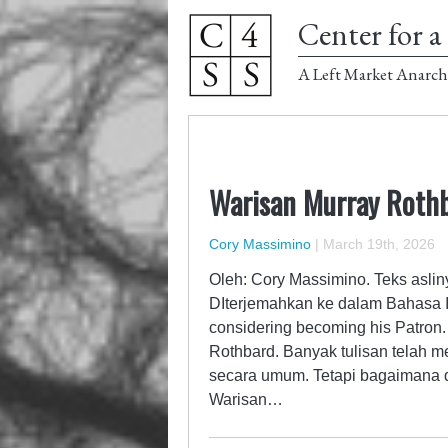
Center for a 
A Left Market Anarch
Warisan Murray Rothba
Cory Massimino
|
March 19th, 2026
Oleh: Cory Massimino. Teks asliny
DIterjemahkan ke dalam Bahasa I
considering becoming his Patron. 
Rothbard. Banyak tulisan telah m
secara umum. Tetapi bagaimana de
Warisan…