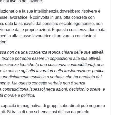
 dal livello dell’azione.”
oluzionario e la sua intellighenzia dovrebbero risolvere è
lasse lavoratrice è coinvolta in una lotta concreta con
ma, data la schiavitù dal pensiero sociale egemonico, non
uzionarie dalle proprie azioni. È questa coscienza dominata
ito alla classe lavoratrice di arrivare a conclusioni
ioni:
sa non ha una coscienza teorica chiara delle sue attività
eorica potrebbe essere in opposizione alla sua attività.
coscienze teoriche (o una coscienza contraddittoria): una
he lo unisce agli altri lavoratori nella trasformazione pratica
superficialmente esplicita o verbale, che ha ereditato dal
amente. Ma questo concetto verbale non è senza
ontraddittoria [spesso] nega azioni, decisioni o scelte, e
à morale e politica.
 capacità immaginativa di gruppi subordinati può negare o
ti. Si tratta di uno schema così diffuso da poterlo