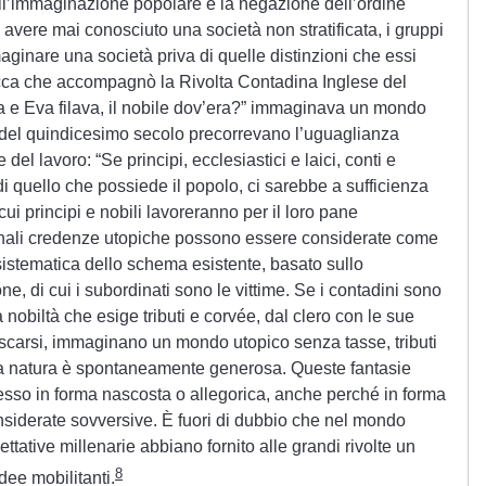
ell’immaginazione popolare è la negazione dell’ordine
 avere mai conosciuto una società non stratificata, i gruppi
ginare una società priva di quelle distinzioni che essi
rocca che accompagnò la Rivolta Contadina Inglese del
e Eva filava, il nobile dov’era?” immaginava un mondo
ti del quindicesimo secolo precorrevano l’uguaglianza
 del lavoro: “Se principi, ecclesiastici e laici, conti e
di quello che possiede il popolo, ci sarebbe a sufficienza
n cui principi e nobili lavoreranno per il loro pane
onali credenze utopiche possono essere considerate come
stematica dello schema esistente, basato sullo
e, di cui i subordinati sono le vittime. Se i contadini sono
a nobiltà che esige tributi e corvée, dal clero con le sue
i scarsi, immaginano un mondo utopico senza tasse, tributi
la natura è spontaneamente generosa. Queste fantasie
sso in forma nascosta o allegorica, anche perché in forma
nsiderate sovversive. È fuori di dubbio che nel mondo
ative millenarie abbiano fornito alle grandi rivolte un
8
dee mobilitanti.