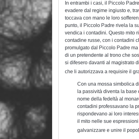
In entrambi i casi, il Piccolo Pad
evadere dal regime ingiusto e, tra
toccava con mano le loro sofferen
punto, il Piccolo Padre rivela la su
vendica i contadini. Questo mito ri
contadine russe, con i contadini 
promulgato dal Piccolo Padre ma 
di un pretendente al trono che sost
si difesero davanti al magistrato
che li autorizzava a requisire il gr
Con una mossa simbolica di 
la passività diventa la base 
nome della fedeltà al monarc
contadini professavano la p
rispondevano ai loro interes
il mito nelle sue espressioni
galvanizzare e unire il popol