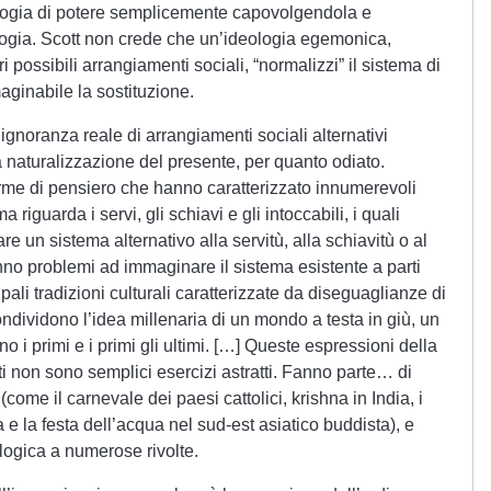
ologia di potere semplicemente capovolgendola e
logia. Scott non crede che un’ideologia egemonica,
possibili arrangiamenti sociali, “normalizzi” il sistema di
aginabile la sostituzione.
gnoranza reale di arrangiamenti sociali alternativi
naturalizzazione del presente, per quanto odiato.
me di pensiero che hanno caratterizzato innumerevoli
 riguarda i servi, gli schiavi e gli intoccabili, i quali
e un sistema alternativo alla servitù, alla schiavitù o al
no problemi ad immaginare il sistema esistente a parti
cipali tradizioni culturali caratterizzate da diseguaglianze di
ondividono l’idea millenaria di un mondo a testa in giù, un
no i primi e i primi gli ultimi. […] Queste espressioni della
ti non sono semplici esercizi astratti. Fanno parte… di
(come il carnevale dei paesi cattolici, krishna in India, i
 e la festa dell’acqua nel sud-est asiatico buddista), e
logica a numerose rivolte.