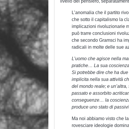
livello del pensiero, separatamente
L’anomalia che il partito riv
che sotto il capitalismo la c
implicazioni rivoluzionarie 
può trarre conclusioni rivol
che secondo Gramsci ha imped
radicali in molte delle sue az
L’uomo che agisce nella mas
pratiche… La sua coscienza t
Si potrebbe dire che ha due 
implicita nella sua attività c
del mondo reale; e un’altra, 
passato e assorbito acritic
conseguenze… la coscienza c
produce uno stato di passivit
Ma noi abbiamo visto che la
rovesciare ideologie dominan