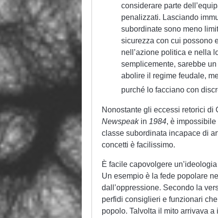
considerare parte dell’equip
penalizzati. Lasciando immuta
subordinate sono meno limitat
sicurezza con cui possono es
nell’azione politica e nella lo
semplicemente, sarebbe un su
abolire il regime feudale, m
purché lo facciano con disc
Nonostante gli eccessi retorici di 
Newspeak
in
1984
, è impossibile
classe subordinata incapace di art
concetti è facilissimo.
È facile capovolgere un’ideologia u
Un esempio è la fede popolare nel
dall’oppressione. Secondo la versi
perfidi consiglieri e funzionari ch
popolo. Talvolta il mito arrivava a