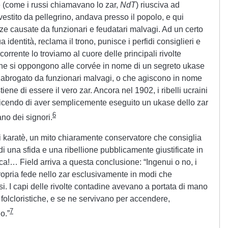
re (come i russi chiamavano lo zar,
NdT
) riusciva ad
vestito da pellegrino, andava presso il popolo, e qui
ze causate da funzionari e feudatari malvagi. Ad un certo
a identità, reclama il trono, punisce i perfidi consiglieri e
corrente lo troviamo al cuore delle principali rivolte
che si oppongono alle corvée in nome di un segreto ukase
abrogato da funzionari malvagi, o che agiscono in nome
iene di essere il vero zar. Ancora nel 1902, i ribelli ucraini
 dicendo di aver semplicemente eseguito un ukase dello zar
6
ano dei signori.
karatè, un mito chiaramente conservatore che consiglia
di una sfida e una ribellione pubblicamente giustificate in
a!… Field arriva a questa conclusione: “Ingenui o no, i
ropria fede nello zar esclusivamente in modi che
si. I capi delle rivolte contadine avevano a portata di mano
 folcloristiche, e se ne servivano per accendere,
7
o.”