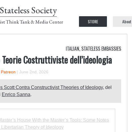
Stateless Society
STORE
About
ist Think Tank & Media Center
ITALIAN
,
STATELESS EMBASSIES
Teorie Costruttiviste dell’ideologia
n Patreon
|
June 2nd, 2026
 Scott Contra Constructivist Theories of Ideology
, del
i
Enrico Sanna
.
Master’s House With the Master’s Tools: Some Notes
 Libertarian Theory of Ideology