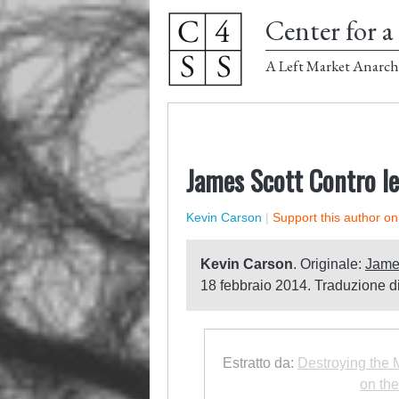
Center for a 
A Left Market Anarch
James Scott Contro le 
Kevin Carson
|
Support this author o
Kevin Carson
. Originale:
James
18 febbraio 2014. Traduzione d
Estratto da:
Destroying the 
on the