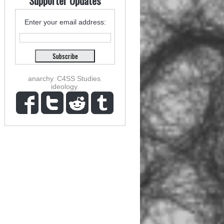
Supporter Updates
Enter your email address:
anarchy
,
C4SS Studies
,
ideology
,