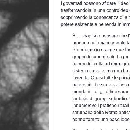
I governati possono sfidare l’ide
trasformandola in una controideo
sopprimendo la conoscenza di altri 
potere esistente e ne renda inimm
È… sbagliato pensare che l’i
produca automaticamente la 
Prendiamo in esame due for
gruppi di subordinati. La prima
hanno difficoltà ad immaginar
sistema castale, ma non han
invertite. Quasi tutte le prin
potere, ricchezza e status c
mondo in cui gli ultimi saran
fantasia di gruppi subordina
innumerevoli pratiche rituali 
saturnalia della Roma antica
hanno fornito una base ideo