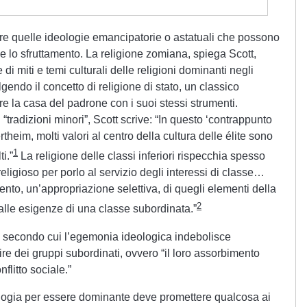
re quelle ideologie emancipatorie o astatuali che possono
 e lo sfruttamento. La religione zomiana, spiega Scott,
di miti e temi culturali delle religioni dominanti negli
lgendo il concetto di religione di stato, un classico
e la casa del padrone con i suoi stessi strumenti.
 “tradizioni minori”, Scott scrive: “In questo ‘contrappunto
theim, molti valori al centro della cultura delle élite sono
1
i.”
La religione delle classi inferiori rispecchia spesso
eligioso per porlo al servizio degli interessi di classe…
nto, un’appropriazione selettiva, di quegli elementi della
2
alle esigenze di una classe subordinata.”
ea secondo cui l’egemonia ideologica indebolisce
e dei gruppi subordinati, ovvero “il loro assorbimento
flitto sociale.”
ogia per essere dominante deve promettere qualcosa ai