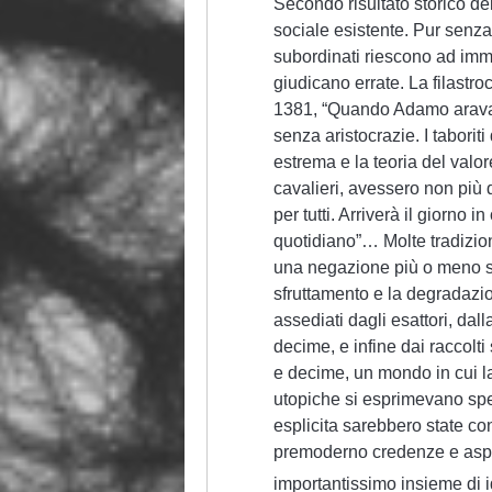
Secondo risultato storico d
sociale esistente. Pur senza
subordinati riescono ad imma
giudicano errate. La filast
1381, “Quando Adamo arava 
senza aristocrazie. I tabori
estrema e la teoria del valore
cavalieri, avessero non più 
per tutti. Arriverà il giorno i
quotidiano”… Molte tradizi
una negazione più o meno si
sfruttamento e la degradazion
assediati dagli esattori, dall
decime, e infine dai raccolt
e decime, un mondo in cui 
utopiche si esprimevano spe
esplicita sarebbero state co
premoderno credenze e aspett
importantissimo insieme di i