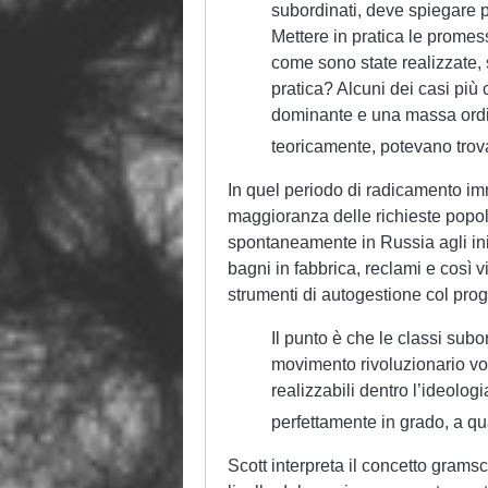
subordinati, deve spiegare p
Mettere in pratica le promess
come sono state realizzate, 
pratica? Alcuni dei casi più 
dominante e una massa ordina
teoricamente, potevano trovar
In quel periodo di radicamento im
maggioranza delle richieste popolar
spontaneamente in Russia agli iniz
bagni in fabbrica, reclami e così
strumenti di autogestione col progr
Il punto è che le classi sub
movimento rivoluzionario vog
realizzabili dentro l’ideolog
perfettamente in grado, a qua
Scott interpreta il concetto gram