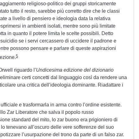
aggiamento religioso-politico dei gruppi storicamente
to tutto il resto, sarebbe più corretto dire che le classi
e a livello di pensiero e ideologia data la relativa
primersi in ambienti isolati, mentre sono più limitate
tta in quanto il potere limita le scelte possibili. Detto
icidio se i servi cercassero di uccidere il padrone e
entre possono pensare e parlare di queste aspirazioni
5
rezione.
Orwell riguardo l’
Undicesima edizione del dizionario
 eliminare certi concetti dal linguaggio così da rendere una
icolare una critica dell’ideologia dominante. Riadattare i
fficiale e trasformarla in arma contro l’ordine esistente.
lo Zar Liberatore che salva il popolo russo
one standard del mito, lo zar buono era prigioniero di
e lo tenevano all’oscuro delle vere sofferenze del suo
 ipotizzare l’usurpazione del trono da parte di un falso zar.