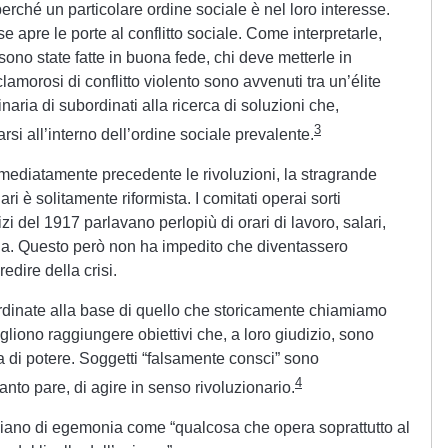
erché un particolare ordine sociale è nel loro interesse.
e apre le porte al conflitto sociale. Come interpretarle,
sono state fatte in buona fede, chi deve metterle in
clamorosi di conflitto violento sono avvenuti tra un’élite
ria di subordinati alla ricerca di soluzioni che,
3
si all’interno dell’ordine sociale prevalente.
mediatamente precedente le rivoluzioni, la stragrande
i è solitamente riformista. I comitati operai sorti
i del 1917 parlavano perlopiù di orari di lavoro, salari,
 via. Questo però non ha impedito che diventassero
edire della crisi.
ordinate alla base di quello che storicamente chiamiamo
liono raggiungere obiettivi che, a loro giudizio, sono
ia di potere. Soggetti “falsamente consci” sono
4
nto pare, di agire in senso rivoluzionario.
sciano di egemonia come “qualcosa che opera soprattutto al