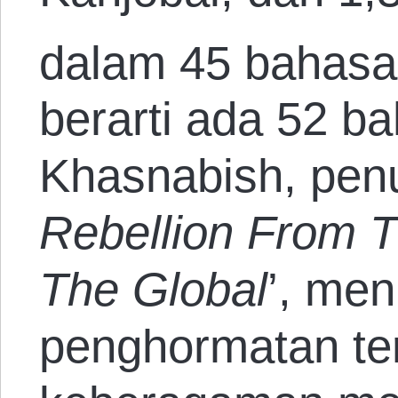
dalam 45 bahasa 
berarti ada 52 b
Khasnabish, penu
Rebellion From 
The Global
’, me
penghormatan te