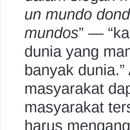
un mundo dond
mundos
” — “k
dunia yang m
banyak dunia.”
masyarakat dapa
masyarakat ter
harus mengang