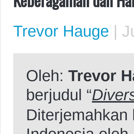
Trevor Hauge
|
J
Oleh:
Trevor 
berjudul “
Diver
Diterjemahkan
Indonesia oleh