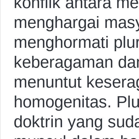
konflik antara m
menghargai masy
menghormati plur
keberagaman da
menuntut keser
homogenitas. Plu
doktrin yang sud