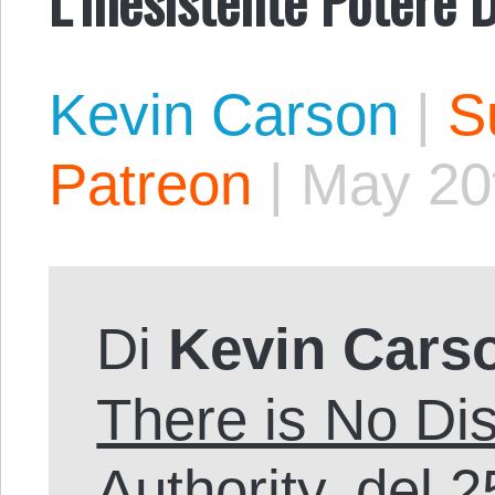
Kevin Carson
|
S
Patreon
|
May 20
Di
Kevin Cars
There is No Dis
Authority
, del 