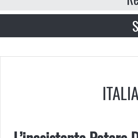
S
ITALI
L’inesistente Potere 